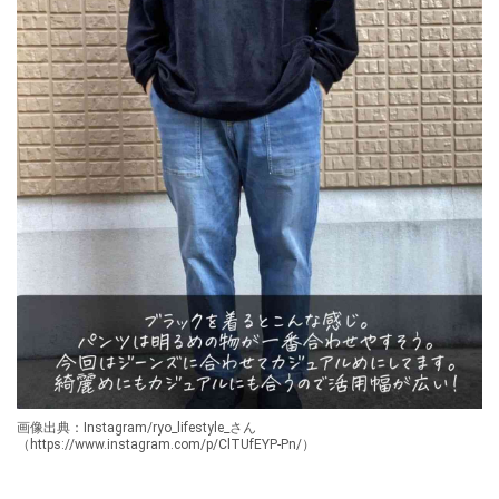
画像出典：Instagram/ryo_lifestyle_さん
（https://www.instagram.com/p/ClTUfEYP-Pn/）