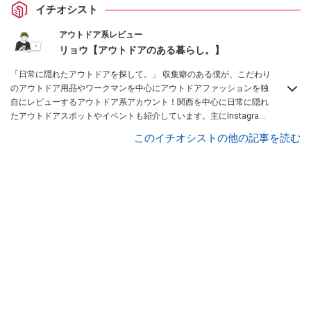
イチオシスト
アウトドア系レビュー
リョウ【アウトドアのある暮らし。】
「日常に隠れたアウトドアを探して。」 収集癖のある僕が、こだわり
のアウトドア用品やワークマンを中心にアウトドアファッションを独
自にレビューするアウトドア系アカウント！関西を中心に日常に隠れ
たアウトドアスポットやイベントも紹介しています。主にInstagram
を中心に、Lemon8厳選クリエーターとしても活動中！興味があれ
このイチオシストの他の記事を読む
ば、ぜひ覗きに来てください！お待ちしています！
Instagramはこち
らから！