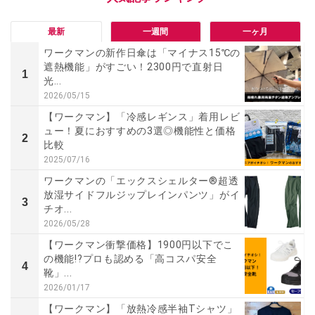
最新
一週間
一ヶ月
ワークマンの新作日傘は「マイナス15℃の
遮熱機能」がすごい！2300円で直射日
1
光...
2026/05/15
【ワークマン】「冷感レギンス」着用レビ
ュー！夏におすすめの3選◎機能性と価格
2
比較
2025/07/16
ワークマンの「エックスシェルター®超透
放湿サイドフルジップレインパンツ」がイ
3
チオ...
2026/05/28
【ワークマン衝撃価格】1900円以下でこ
の機能!?プロも認める「高コスパ安全
4
靴」...
2026/01/17
【ワークマン】「放熱冷感半袖Tシャツ」