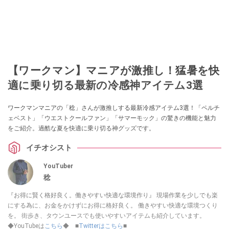
【ワークマン】マニアが激推し！猛暑を快
適に乗り切る最新の冷感神アイテム3選
ワークマンマニアの「稔」さんが激推しする最新冷感アイテム3選！「ペルチ
ェベスト」「ウエストクールファン」「サマーモック」の驚きの機能と魅力
をご紹介。過酷な夏を快適に乗り切る神グッズです。
イチオシスト
YouTuber
稔
『お得に賢く格好良く。働きやすい快適な環境作り』 現場作業を少しでも楽
にする為に、お金をかけずにお得に格好良く。 働きやすい快適な環境つくり
を。 街歩き、タウンユースでも使いやすいアイテムも紹介しています。
◆YouTubeは
こちら
◆ ■
Twitterはこちら
■