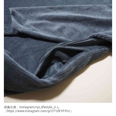
画像出典：Instagram/ryo_lifestyle_さん
（https://www.instagram.com/p/ClTUfEYP-Pn/）