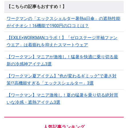
【こちらの記事もおすすめ！】
ワークマンの「エックスシェルター暑熱α日傘」の遮熱性能
がイチオシ！16機能で1900円の口コミは？
【EXILE×WORKMANコラボ！】「ゼロステージ半袖ファン
ウエア」は着膨れを抑えたスマートウェア
【ワークマン】マニアが激推し！猛暑を快適に乗り切る最
新の冷感神アイテム3選
【ワークマン夏アイテム】”色が変わるギミック”で暑さ対
策!?高機能すぎる「エックスシェルター」3選
【ワークマン】マニア激推し！夏の猛暑を乗り切る絶対買
いな冷感・遮熱アイテム3選