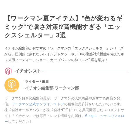
【ワークマン夏アイテム】”色が変わるギ
ミック”で暑さ対策!?高機能すぎる「エッ
クスシェルター」3選
イチオシ編集部がおすすめ！ワークマンの「エックスシェルター」シリーズ
から、圧倒的に蒸れないレインジャケットや、16の暑熱対策機能を備えたキ
ッズ用フーディー、ショートカーゴパンツの神コスパ3選を紹介！
イチオシスト
ライター / 編集
イチオシ編集部 ワークマン部
ワークマン好きの編集部員が、ワークマンの人気商品やおすすめ商品を発
信。
ワークマン公式オンラインストア
の画像使用許諾をいただいています。
株式会社オールアバウトが株式会社NTTドコモと共同開設したレコメンドサ
イト「イチオシ」では毎日トレンド情報をお届け。
Googleニュースでフォロ
ー
してください！