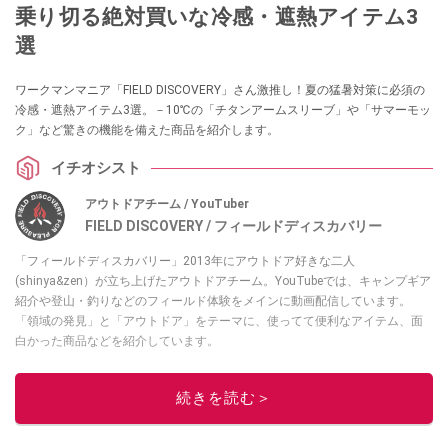
乗り切る絶対買いな冷感・遮熱アイテム3
選
ワークマンマニア「FIELD DISCOVERY」さん激推し！夏の猛暑対策に必須の
冷感・遮熱アイテム3選。－10℃の「チタンアームスリーブ」や「サマーモッ
ク」など驚きの機能を備えた商品を紹介します。
イチオシスト
アウトドアチーム / YouTuber
FIELD DISCOVERY / フィールドディスカバリー
「フィールドディスカバリー」2013年にアウトドア好きな二人
(shinya&zen）が立ち上げたアウトドアチーム。YouTubeでは、キャンプギア
紹介や登山・釣りなどのフィールド体験をメインに動画配信しています。
「領域の発見」と「アウトドア」をテーマに、使ってて便利なアイテム、面
白かった商品などを紹介しています。
・YouTubeチャンネルは
こちら
・Instagramは
こちら
続きを読む＞
このイチオシストの他の記事を読む