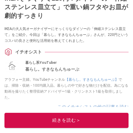
ステンレス皿立て」で重い鍋フタやお皿が
劇的すっきり
IKEAの大人気オーガナイザーにそっくりなダイソーの「伸縮ステンレス皿立
て」をご紹介。今回は「暮らし。すきなもんちゅーぶ」さんが、220円という
コスパの良さと便利な活用術を教えてくれました。
イチオシスト
暮らし系YouTuber
暮らし。すきなもんちゅーぶ
アラフォー主婦。YouTubeチャンネル
【暮らし。すきなもんちゅーぶ】
で
は、掃除・収納・100均購入品。暮らしの中で好きな物だけを配信。為になる
動画を撮りたく整理収納アドバイザー1級・クリンネスト1級を取得しまし
た。
このイチオシストの他の記事を読む
続きを読む＞