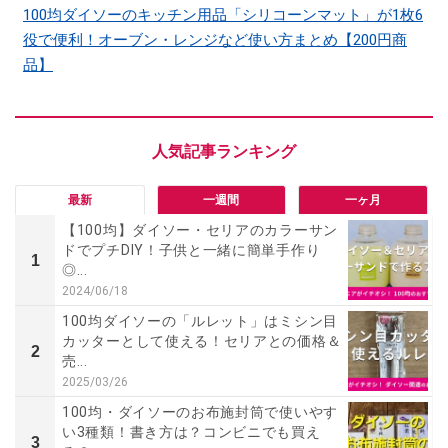
100均ダイソーのキッチン用品「シリコーンマット」​​が1枚6
役で便利！オーブン・レンジなど使い方まとめ【200円商
品】
最新
一週間
一ヶ月
【100均】ダイソー・セリアのカラーサン
ドでプチDIY！子供と一緒に簡単手作り
1
◎...
2024/06/18
100均ダイソーの「ルレット」はミシン目
カッターとして使える！セリアとの価格＆
2
売...
2025/03/26
100均・ダイソーのお布施封筒で使いやす
い3種類！書き方は？コンビニでも買え
3