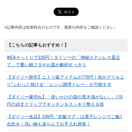
※記事内容は執筆時点のものです。最新の内容をご確認ください。
【こちらの記事もおすすめ！】
IKEAそっくりで220円！ダイソーの「伸縮ステンレス皿立
て」で重い鍋フタやお皿が劇的すっきり
【ダイソー新作】ニトリ級アイテムが770円！魚がグリルよ
り“ふわっと焼ける”「レンジ調理トレー」が万能すぎ
【ダイソー爆売れ】「使いかけの袋の置き場がない…」110
円の頑丈クリップでキッチンをスッキリ整える技
【ダイソー名品】330円「炊飯マグ」は電子レンジでご飯1
合炊き！洗い物も楽ちんでお手入れ簡単！