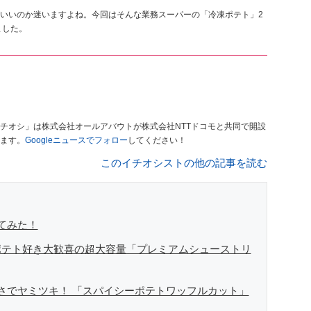
いいのか迷いますよね。今回はそんな業務スーパーの「冷凍ポテト」2
ました。
チオシ」は株式会社オールアバウトが株式会社NTTドコモと共同で開設
ます。
Googleニュースでフォロー
してください！
このイチオシストの他の記事を読む
てみた！
ポテト好き大歓喜の超大容量「プレミアムシューストリ
さでヤミツキ！ 「スパイシーポテトワッフルカット」