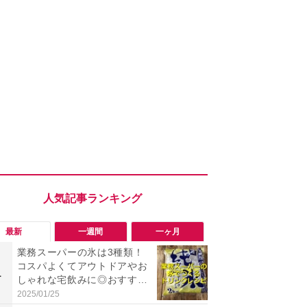
最新
一週間
一ヶ月
業務スーパーの氷は3種類！
「会計時に
コスパよくてアウトドアやお
たい」「お
1
1
しゃれな宅飲みに◎おすすめ
【セブン】お
は2kg「純氷 オーロラアイ
リンク1本が
2025/01/25
2026/08/08