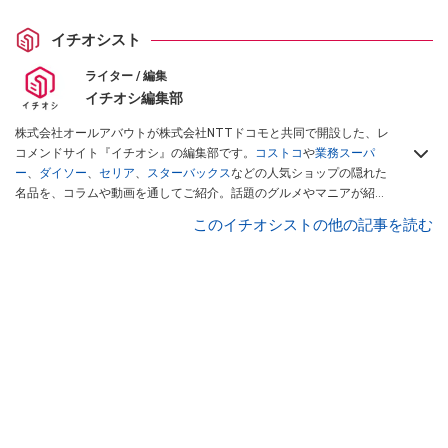
イチオシスト
ライター / 編集
イチオシ編集部
株式会社オールアバウトが株式会社NTTドコモと共同で開設した、レ
コメンドサイト『イチオシ』の編集部です。
コストコ
や
業務スーパ
ー
、
ダイソー
、
セリア
、
スターバックス
などの人気ショップの隠れた
名品を、コラムや動画を通してご紹介。話題のグルメやマニアが紹介
するアウトドア情報も満載です。配信しているコンテンツは専門家や
このイチオシストの他の記事を読む
インフルエンサーが実際に使用してレビューしています。毎日トレン
ド情報をお届けしているので、ぜひ
Googleニュースでフォロー
してく
ださい！