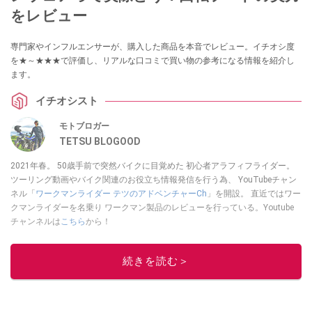
をレビュー
専門家やインフルエンサーが、購入した商品を本音でレビュー。イチオシ度
を★～★★★で評価し、リアルな口コミで買い物の参考になる情報を紹介し
ます。
イチオシスト
モトブロガー
TETSU BLOGOOD
2021年春。 50歳手前で突然バイクに目覚めた 初心者アラフィフライダー。
ツーリング動画やバイク関連のお役立ち情報発信を行う為、 YouTubeチャン
ネル「
ワークマンライダー テツのアドベンチャーCh
」を開設。 直近ではワー
クマンライダーを名乗り ワークマン製品のレビューを行っている。Youtube
チャンネルは
こちら
から！
このイチオシストの他の記事を読む
続きを読む＞