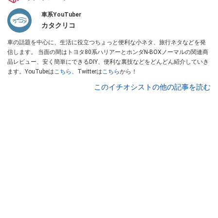
車系YouTuber
カタクリコ
車の話題を中心に、生活に役立つちょっと便利な小ネタ、旅行ネタなどを発
信します。 当面の間はトヨタ80系ハリアーとホンダN-BOXノーマルの関連商
品レビュー、安く簡単にできるDIY、便利な裏技などをどんどん紹介していき
ます。YouTubeは
こちら
、Twitterは
こちら
から！
このイチオシストの他の記事を読む