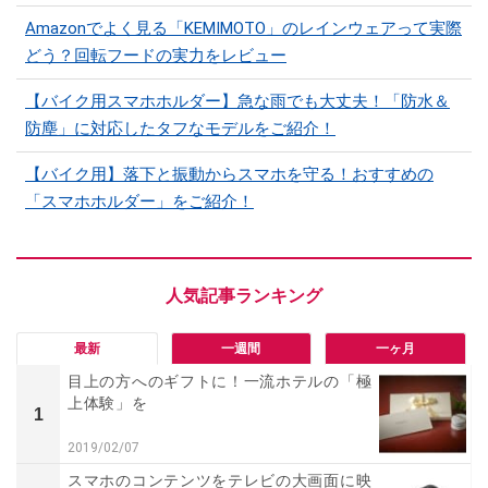
Amazonでよく見る「KEMIMOTO」のレインウェアって実際
どう？回転フードの実力をレビュー
【バイク用スマホホルダー】急な雨でも大丈夫！「防水＆
防塵」に対応したタフなモデルをご紹介！
【バイク用】落下と振動からスマホを守る！おすすめの
「スマホホルダー」をご紹介！
最新
一週間
一ヶ月
目上の方へのギフトに！一流ホテルの「極
上体験」を
1
2019/02/07
スマホのコンテンツをテレビの大画面に映