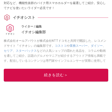
対応など、機能性抜群のバイク用スマホホルダーを厳選してご紹介。安心し
てナビを使いたいライダー必見です！
イチオシスト
ライター / 編集
イチオシ編集部
株式会社オールアバウトが株式会社NTTドコモと共同で開設した、レコメン
ドサイト『イチオシ』の編集部です。
コストコ
や
業務スーパー
、
ダイソー
、
セリア
、
スターバックス
などの人気ショップの隠れた名品を、コラムや動画
を通してご紹介。話題のグルメやマニアが紹介するアウトドア情報も満載で
す。配信しているコンテンツは専門家やインフルエンサーが実際に使用して
レビューしています。毎日トレンド情報をお届けしているので、ぜひ
Google
ニュースでフォロー
してください！
続きを読む＞
このイチオシストの他の記事を読む