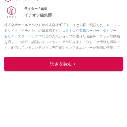
ライター / 編集
イチオシ編集部
株式会社オールアバウトが株式会社NTTドコモと共同で開設した、レコメン
ドサイト『イチオシ』の編集部です。
コストコ
や
業務スーパー
、
ダイソー
、
セリア
、
スターバックス
などの人気ショップの隠れた名品を、コラムや動画
を通してご紹介。話題のグルメやマニアが紹介するアウトドア情報も満載で
す。配信しているコンテンツは専門家やインフルエンサーが実際に使用して
レビューしています。毎日トレンド情報をお届けしているので、ぜひ
Google
ニュースでフォロー
してください！
続きを読む＞
このイチオシストの他の記事を読む