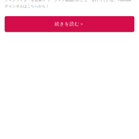
クマンライダーを名乗り ワークマン製品のレビューを行っている。Youtube
チャンネルは
こちら
から！
このイチオシストの他の記事を読む
続きを読む＞