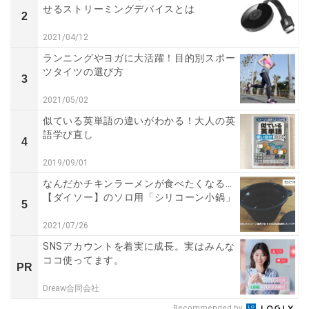
せるストリーミングデバイスとは
2
2021/04/12
ランニングやヨガに大活躍！目的別スポー
ツタイツの選び方
3
2021/05/02
似ている英単語の違いがわかる！大人の英
語学び直し
4
2019/09/01
なんだかチキンラーメンが食べたくなる…
【ダイソー】のソロ用「シリコーン小鍋」
5
2021/07/26
SNSアカウントを着実に成長。実はみんな
ココ使ってます。
PR
Dreaw合同会社
Recommended by