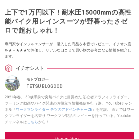
上下で1万円以下！耐水圧15000mmの高性
能バイク用レインスーツが野暮ったさゼ
ロで超おしゃれ！
専門家やインフルエンサーが、購入した商品を本音でレビュー。イチオシ度
を★～★★★で評価し、リアルな口コミで買い物の参考になる情報を紹介し
ます。
イチオシスト
モトブロガー
TETSU BLOGOOD
2021年春。 50歳手前で突然バイクに目覚めた 初心者アラフィフライダー。
ツーリング動画やバイク関連のお役立ち情報発信を行う為、 YouTubeチャン
ネル「
ワークマンライダー テツのアドベンチャーCh
」を開設。 直近ではワー
クマンライダーを名乗り ワークマン製品のレビューを行っている。Youtube
チャンネルは
こちら
から！
このイチオシストの他の記事を読む