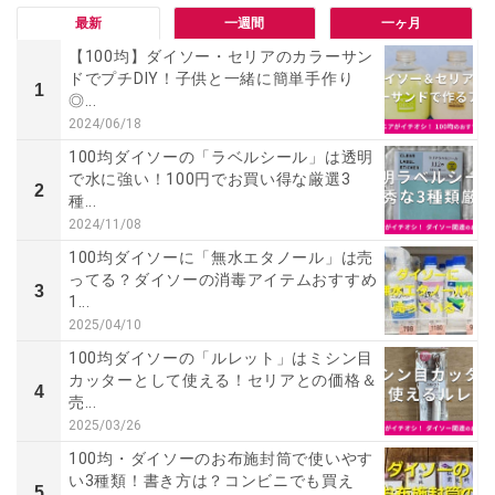
最新
一週間
一ヶ月
【100均】ダイソー・セリアのカラーサン
ドでプチDIY！子供と一緒に簡単手作り
1
◎...
2024/06/18
100均ダイソーの「ラベルシール」は透明
で水に強い！100円でお買い得な厳選3
2
種...
2024/11/08
100均ダイソーに「無水エタノール」は売
ってる？ダイソーの消毒アイテムおすすめ
3
1...
2025/04/10
100均ダイソーの「ルレット」はミシン目
カッターとして使える！セリアとの価格＆
4
売...
2025/03/26
100均・ダイソーのお布施封筒で使いやす
い3種類！書き方は？コンビニでも買え
5