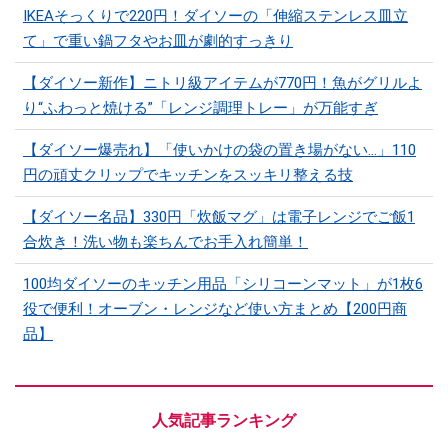
IKEAそっくりで220円！ダイソーの「伸縮ステンレス皿立
て」で重い鍋フタやお皿が劇的すっきり
【ダイソー新作】ニトリ級アイテムが770円！魚がグリルよ
り“ふわっと焼ける”「レンジ調理トレー」が万能すぎ
【ダイソー爆売れ】「使いかけの袋の置き場がない…」110
円の頑丈クリップでキッチンをスッキリ整える技
【ダイソー名品】330円「炊飯マグ」は電子レンジでご飯1
合炊き！洗い物も楽ちんでお手入れ簡単！
100均ダイソーのキッチン用品「シリコーンマット」​​が1枚6
役で便利！オーブン・レンジなど使い方まとめ【200円商
品】