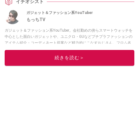
イチオシスト
ンジップシステム”により真冬も乗り切れるジャケットに早変わりすることな
んだとか。ユニクロ以外の対応インナーについてもご紹介します。
ガジェット＆ファッション系YouTuber
もっちTV
ガジェット＆ファッション系YouTuber。会社勤めの傍らスマートウォッチを
中心とした面白いガジェットや、ユニクロ・GUなどプチプラファッションの
アイテム紹介・コーディネート提案など精力的にこなすおじさん。フロム名
古屋。
続きを読む＞
このイチオシストの他の記事を読む