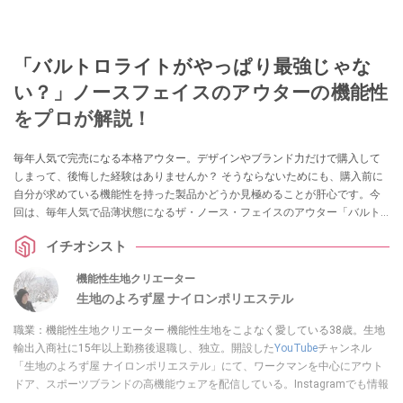
「バルトロライトがやっぱり最強じゃな
い？」ノースフェイスのアウターの機能性
をプロが解説！
毎年人気で完売になる本格アウター。デザインやブランド力だけで購入して
しまって、後悔した経験はありませんか？ そうならないためにも、購入前に
自分が求めている機能性を持った製品かどうか見極めることが肝心です。今
回は、毎年人気で品薄状態になるザ・ノース・フェイスのアウター「バルト
ロライトジャケット」を生地の専門家でYouTubeで製品の機能性を解説して
イチオシスト
いる生地のよろず屋ナイロンポリエステルさんが詳しく解説してくれまし
た！ 気になっている方はぜひチェックしてみてください。
機能性生地クリエーター
生地のよろず屋 ナイロンポリエステル
職業：機能性生地クリエーター 機能性生地をこよなく愛している38歳。生地
輸出入商社に15年以上勤務後退職し、独立。開設した
YouTube
チャンネル
「生地のよろず屋 ナイロンポリエステル」にて、ワークマンを中心にアウト
ドア、スポーツブランドの高機能ウェアを配信している。Instagramでも情報
発信している