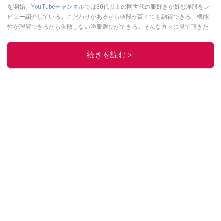
を開始。
YouTubeチャンネル
では30代以上の同世代の服好きが好む洋服をレ
ビュー紹介している。こだわりがあるから値段が高くても納得できる、機能
性が理解できるから失敗しない洋服選びができる。そんな方々に見て頂きた
いチャンネルを運営。Instagramは
コチラ！
このイチオシストの他の記事を読む
続きを読む＞