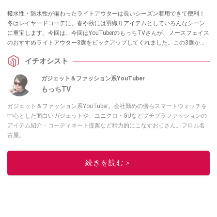
撥水性・防水性が備わったライトアウターは長いシーズン着用できて便利！
冬はレイヤードコーデに、春や秋には羽織りアイテムとしていろんなシーン
に重宝します。今回は、今回はYouTuberのもっちTVさんが、ノースフェイス
のおすすめライトアウター3選をピックアップしてくれました。この3選から
選べば間違いなし！ 気になる方はぜひチェックしてみてください。
イチオシスト
ガジェット＆ファッション系YouTuber
もっちTV
ガジェット＆ファッション系YouTuber。会社勤めの傍らスマートウォッチを
中心とした面白いガジェットや、ユニクロ・GUなどプチプラファッションの
アイテム紹介・コーディネート提案など精力的にこなすおじさん。フロム名
古屋。
このイチオシストの他の記事を読む
続きを読む＞