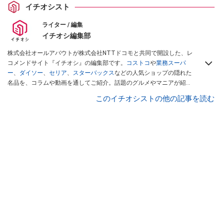
イチオシスト
ライター / 編集
イチオシ編集部
株式会社オールアバウトが株式会社NTTドコモと共同で開設した、レ
コメンドサイト『イチオシ』の編集部です。
コストコ
や
業務スーパ
ー
、
ダイソー
、
セリア
、
スターバックス
などの人気ショップの隠れた
名品を、コラムや動画を通してご紹介。話題のグルメやマニアが紹介
するアウトドア情報も満載です。配信しているコンテンツは専門家や
このイチオシストの他の記事を読む
インフルエンサーが実際に使用してレビューしています。毎日トレン
ド情報をお届けしているので、ぜひ
Googleニュースでフォロー
してく
ださい！