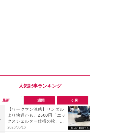
最新
一週間
一ヶ月
【ワークマン涼感】サンダル
ワークマン
より快適かも。2500円「エッ
ナー半袖ク
1
1
クスシェルター仕様の靴」が
チオシ！最
今夏の正解！
感＆気化冷
2026/05/16
2026/07/31