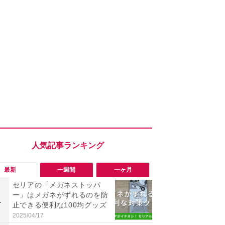
最新
一週間
一ヶ月
セリアの「メガネストッパ
【ユニクロ夏
ー」はメガネがずれるのを防
の骨格ストレ
1
1
止できる便利な100均グッズ
でも下着っぽ
ネックブラ
2025/04/17
2026/07/31