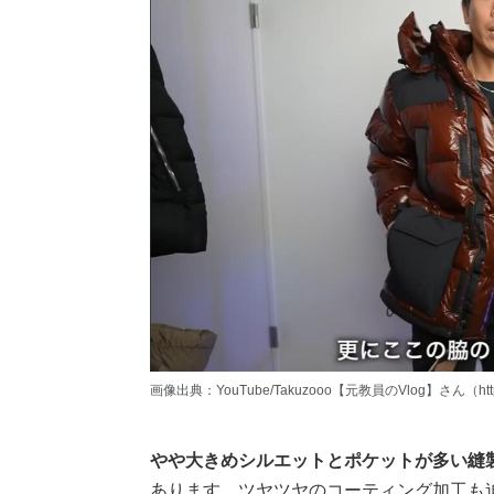
画像出典：YouTube/Takuzooo【元教員のVlog】さん（https://
やや大きめシルエットとポケットが多い縫
あります。ツヤツヤのコーティング加工も