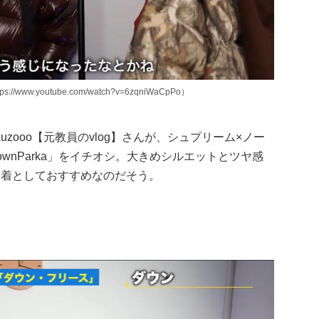
www.youtube.com/watch?v=6zqniWaCpPo）
zooo【元教員のvlog】さんが、シュプリーム×ノー
DownParka」をイチオシ。大きめシルエットとツヤ感
1着としておすすめなのだそう。