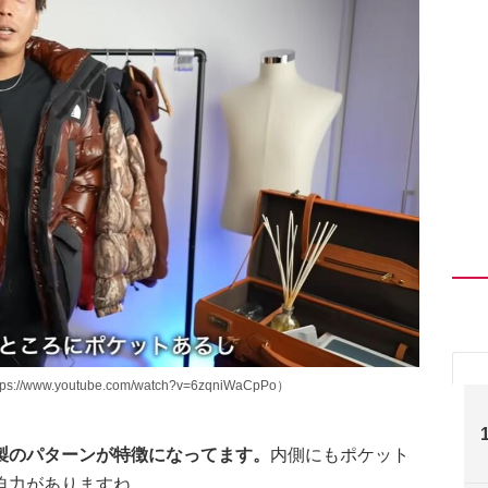
www.youtube.com/watch?v=6zqniWaCpPo）
製のパターンが特徴になってます。
内側にもポケット
迫力がありますね。