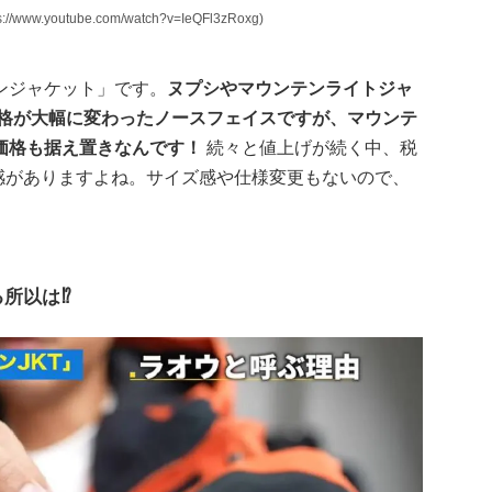
w.youtube.com/watch?v=IeQFl3zRoxg)
ンジャケット」です。
ヌプシやマウンテンライトジャ
価格が大幅に変わったノースフェイスですが、マウンテ
価格も据え置きなんです！
続々と値上げが続く中、税
得感がありますよね。サイズ感や仕様変更もないので、
。
所以は⁉