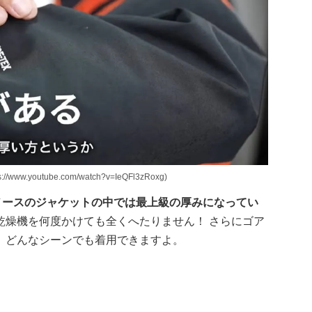
w.youtube.com/watch?v=IeQFl3zRoxg)
ノースのジャケットの中では最上級の厚みになってい
乾燥機を何度かけても全くへたりません！ さらにゴア
、どんなシーンでも着用できますよ。
！