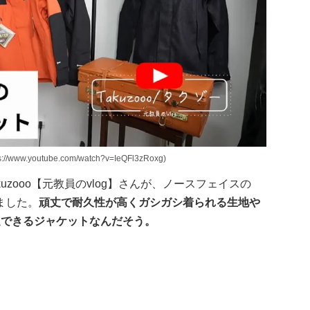
w.youtube.com/watch?v=IeQFl3zRoxg)
zooo【元教員のvlog】さんが、ノースフェイスの
ました。
頑丈で耐久性が高くガシガシ着られる生地や
足できるジャケットなんだそう。