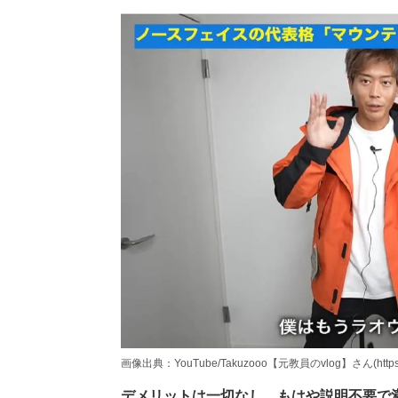
画像出典：YouTube/Takuzooo【元教員のvlog】さん(https://ww
デメリットは一切なし、もはや説明不要で