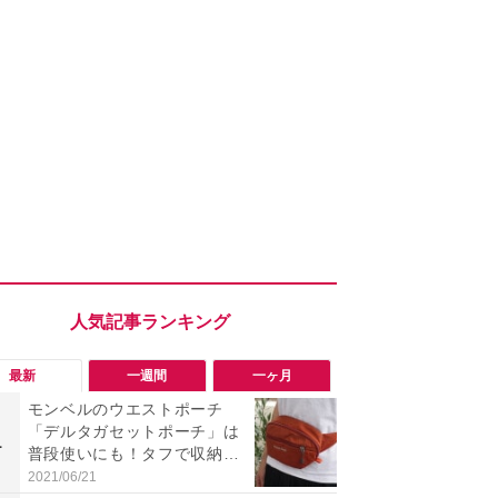
最新
一週間
一ヶ月
モンベルのウエストポーチ
【評価4以上】M
「デルタガセットポーチ」は
if II A.N
1
1
普段使いにも！タフで収納力
は？迫力サ
◎
インがイチ
2021/06/21
2026/08/06