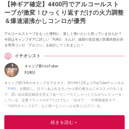
【神ギア確定】4400円でアルコールスト
ーブが激変！ひっくり返すだけの火力調整
＆爆速湯沸かしコンロが優秀
アルコールストーブをもっと便利に、楽しく使いたいと思っていませんか？
今回はキャンプギアに詳しい「FUKU」さんが、抜群の安定感と防風性能を誇
る専用コンロ「アルコン」を紹介してくれました！
イチオシスト
キャンプ系YouTuber
FUKU
キャンプ歴15年のキャンプギアオタク。2019年12月よりYouTubeチャンネル
「
FUKU
」を開設し、ロマンあふれるモノから初心者さんにオススメのモノま
で、思い込み固定観念を交えてあーだこーだとしゃべくりながらレビューを
している。定番ブランドのギアだけでなく「ULギア」「中華製激安ギア」
「100均キャンプギア」など様々なジャンルを取り上げている。
このイチオシストの他の記事を読む
続きを読む＞