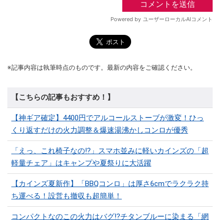
※記事内容は執筆時点のものです。最新の内容をご確認ください。
【こちらの記事もおすすめ！】
【神ギア確定】4400円でアルコールストーブが激変！ひっ
くり返すだけの火力調整＆爆速湯沸かしコンロが優秀
「えっ、これ椅子なの!?」スマホ並みに軽いカインズの「超
軽量チェア」はキャンプや夏祭りに大活躍
【カインズ夏新作】「BBQコンロ」は厚さ6cmでラクラク持
ち運べる！設営も撤収も超簡単！
コンパクトなのこの火力はバグ⁉チタンブルーに染まる「網