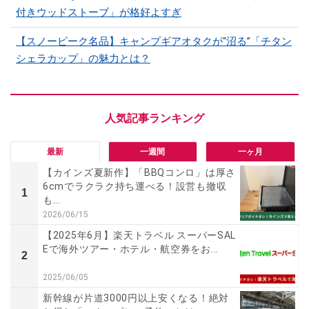
付きウッドストーブ」が格好よすぎ
【スノーピーク名品】キャンプギアオタクが“沼る”「チタン
シェラカップ」の魅力とは？
最新
一週間
一ヶ月
【カインズ夏新作】「BBQコンロ」は厚さ
6cmでラクラク持ち運べる！設営も撤収
1
も...
2026/06/15
【2025年6月】楽天トラベル スーパーSAL
Eで海外ツアー・ホテル・航空券をお...
2
2025/06/05
新幹線が片道3000円以上安くなる！絶対