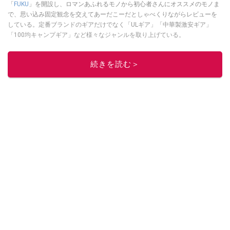
「
FUKU
」を開設し、ロマンあふれるモノから初心者さんにオススメのモノま
で、思い込み固定観念を交えてあーだこーだとしゃべくりながらレビューを
している。定番ブランドのギアだけでなく「ULギア」「中華製激安ギア」
「100均キャンプギア」など様々なジャンルを取り上げている。
このイチオシストの他の記事を読む
続きを読む＞