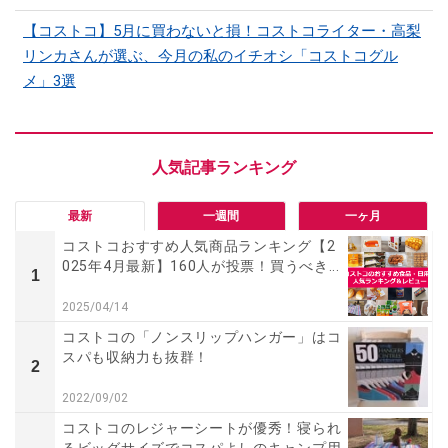
【コストコ】5月に買わないと損！コストコライター・高梨
リンカさんが選ぶ、今月の私のイチオシ「コストコグル
メ」3選
最新
一週間
一ヶ月
コストコおすすめ人気商品ランキング【2
025年4月最新】160人が投票！買うべき...
1
2025/04/14
コストコの「ノンスリップハンガー」はコ
スパも収納力も抜群！
2
2022/09/02
コストコのレジャーシートが優秀！寝られ
るビッグサイズでコスパよしのキャンプ用