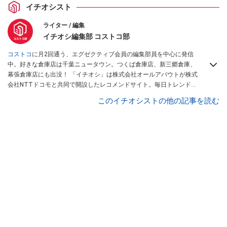
イチオシスト
ライター / 編集
イチオシ編集部 コストコ部
コストコ
に月2回通う、エグゼクティブ会員の編集部員を中心に発信
中。好きな倉庫店は千葉ニュータウン。つくば倉庫店、新三郷倉庫、
幕張倉庫店にも出没！ 「イチオシ」は株式会社オールアバウトが株式
会社NTTドコモと共同で開設したレコメンドサイト。毎日トレンド情
報をお届けしています。
Googleニュースでフォロー
してください！
このイチオシストの他の記事を読む