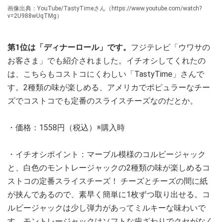
画像出典：YouTube/TastyTimeさん（https://www.youtube.com/watch?
v=2U988wUqTMg）
第1位は「ディナーロール」です。
フジテレビ「ウワサの
お客さま」でも紹介されました。イチオシしてくれたの
は、こちらもコストコにくわしい「TastyTime」さんで
す。2種類の味が楽しめる、アメリカでポピュラーなチー
ズでコストコでも定番のスライスチーズなのだとか。
・価格：1558円（税込）※購入時
・イチオシポイント：マーブル模様のコルビージャック
と、白色のモントレージャックの2種類の味が楽しめるコ
ストコの定番スライスチーズ！ チーズとチーズの間に紙
が挟んであるので、素早く簡単に1枚ずつ取り出せる。コ
ルビージャックは少し弾力があってミルキーな味わいで
す。モントレージャックはソフトな歯ざわりでクセがなく