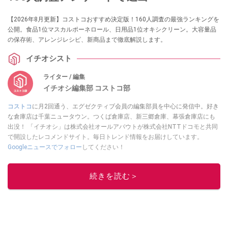
【2026年8月更新】コストコおすすめ決定版！160人調査の最強ランキングを
公開。食品1位マスカルポーネロール、日用品1位オキシクリーン。大容量品
の保存術、アレンジレシピ、新商品まで徹底解説します。
イチオシスト
ライター / 編集
イチオシ編集部 コストコ部
コストコ
に月2回通う、エグゼクティブ会員の編集部員を中心に発信中。好き
な倉庫店は千葉ニュータウン。つくば倉庫店、新三郷倉庫、幕張倉庫店にも
出没！ 「イチオシ」は株式会社オールアバウトが株式会社NTTドコモと共同
で開設したレコメンドサイト。毎日トレンド情報をお届けしています。
Googleニュースでフォロー
してください！
このイチオシストの他の記事を読む
続きを読む＞