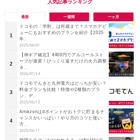
最新
一週間
一ヶ月
ドコモの「学割」は何歳まで？スマホデビ
ューにもおすすめのプランを紹介【2025
1
年...
2025/06/01
【神ギア確定】4400円でアルコールスト
ーブが激変！ひっくり返すだけの火力調整
2
＆...
2026/07/14
ドコモでんきと九州電力はどっちが安い？
料金プランを比較！特徴や2種類のプラ
3
ン、デ...
2025/06/13
Amazonはdポイントがおトクに貯まるチ
ャンスがいっぱい！やり方のコツと使い
4
方...
2025/06/11
韓国ドラマ「おつかれさま」はNetflixで