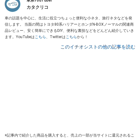
車系YouTuber
カタクリコ
車の話題を中心に、生活に役立つちょっと便利な小ネタ、旅行ネタなどを発
信します。 当面の間はトヨタ80系ハリアーとホンダN-BOXノーマルの関連商
品レビュー、安く簡単にできるDIY、便利な裏技などをどんどん紹介していき
ます。YouTubeは
こちら
、Twitterは
こちら
から！
このイチオシストの他の記事を読む
※記事内で紹介した商品を購入すると、売上の一部が当サイトに還元されるこ