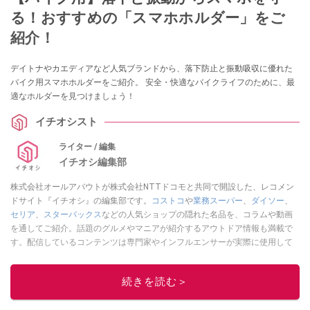
る！おすすめの「スマホホルダー」をご
紹介！
デイトナやカエディアなど人気ブランドから、落下防止と振動吸収に優れた
バイク用スマホホルダーをご紹介。 安全・快適なバイクライフのために、最
適なホルダーを見つけましょう！
イチオシスト
ライター / 編集
イチオシ編集部
株式会社オールアバウトが株式会社NTTドコモと共同で開設した、レコメン
ドサイト『イチオシ』の編集部です。
コストコ
や
業務スーパー
、
ダイソー
、
セリア
、
スターバックス
などの人気ショップの隠れた名品を、コラムや動画
を通してご紹介。話題のグルメやマニアが紹介するアウトドア情報も満載で
す。配信しているコンテンツは専門家やインフルエンサーが実際に使用して
レビューしています。毎日トレンド情報をお届けしているので、ぜひ
Google
ニュースでフォロー
してください！
続きを読む＞
このイチオシストの他の記事を読む