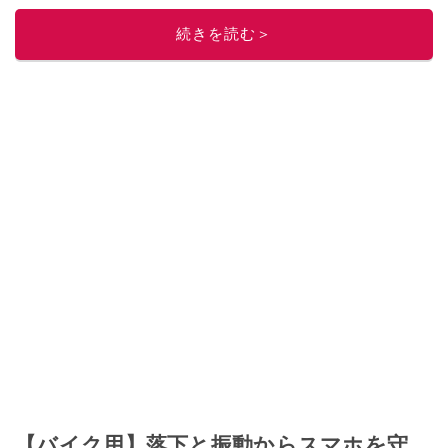
ニュースでフォロー
してください！
続きを読む＞
このイチオシストの他の記事を読む
【バイク用】落下と振動からスマホを守