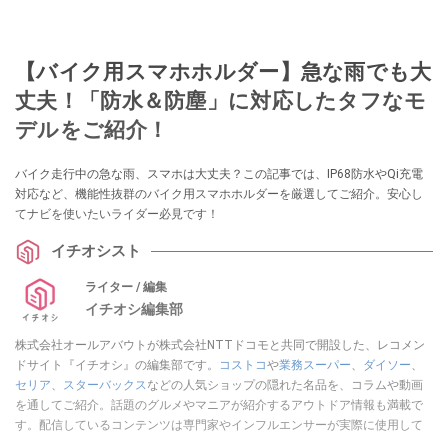
【バイク用スマホホルダー】急な雨でも大
丈夫！「防水＆防塵」に対応したタフなモ
デルをご紹介！
バイク走行中の急な雨、スマホは大丈夫？この記事では、IP68防水やQi充電
対応など、機能性抜群のバイク用スマホホルダーを厳選してご紹介。安心し
てナビを使いたいライダー必見です！
イチオシスト
ライター / 編集
イチオシ編集部
株式会社オールアバウトが株式会社NTTドコモと共同で開設した、レコメン
ドサイト『イチオシ』の編集部です。
コストコ
や
業務スーパー
、
ダイソー
、
セリア
、
スターバックス
などの人気ショップの隠れた名品を、コラムや動画
を通してご紹介。話題のグルメやマニアが紹介するアウトドア情報も満載で
す。配信しているコンテンツは専門家やインフルエンサーが実際に使用して
レビューしています。毎日トレンド情報をお届けしているので、ぜひ
Google