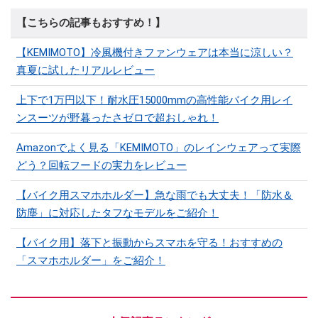
【こちらの記事もおすすめ！】
【KEMIMOTO】冷風機付きファンウェアは本当に涼しい？
真夏に試したリアルレビュー
上下で1万円以下！耐水圧15000mmの高性能バイク用レイ
ンスーツが野暮ったさゼロで超おしゃれ！
Amazonでよく見る「KEMIMOTO」のレインウェアって実際
どう？回転フードの実力をレビュー
【バイク用スマホホルダー】急な雨でも大丈夫！「防水＆
防塵」に対応したタフなモデルをご紹介！
【バイク用】落下と振動からスマホを守る！おすすめの
「スマホホルダー」をご紹介！