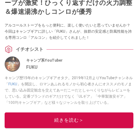
ーブが激変！ひっくり返すだけの火力調整
＆爆速湯沸かしコンロが優秀
アルコールストーブをもっと便利に、楽しく使いたいと思っていませんか？
今回はキャンプギアに詳しい「FUKU」さんが、抜群の安定感と防風性能を誇
る専用コンロ「アルコン」を紹介してくれました！
イチオシスト
キャンプ系YouTuber
FUKU
キャンプ歴15年のキャンプギアオタク。2019年12月よりYouTubeチャンネル
「
FUKU
」を開設し、ロマンあふれるモノから初心者さんにオススメのモノま
で、思い込み固定観念を交えてあーだこーだとしゃべくりながらレビューを
している。定番ブランドのギアだけでなく「ULギア」「中華製激安ギア」
「100均キャンプギア」など様々なジャンルを取り上げている。
このイチオシストの他の記事を読む
続きを読む＞