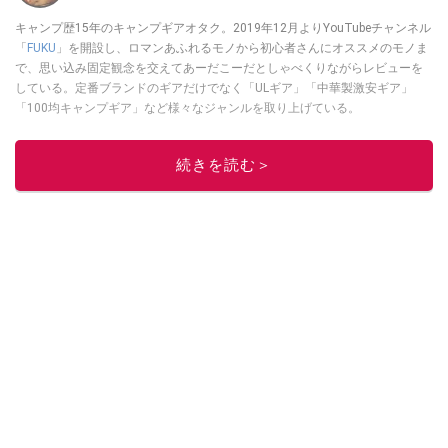
キャンプ歴15年のキャンプギアオタク。2019年12月よりYouTubeチャンネル
「
FUKU
」を開設し、ロマンあふれるモノから初心者さんにオススメのモノま
で、思い込み固定観念を交えてあーだこーだとしゃべくりながらレビューを
している。定番ブランドのギアだけでなく「ULギア」「中華製激安ギア」
「100均キャンプギア」など様々なジャンルを取り上げている。
このイチオシストの他の記事を読む
続きを読む＞