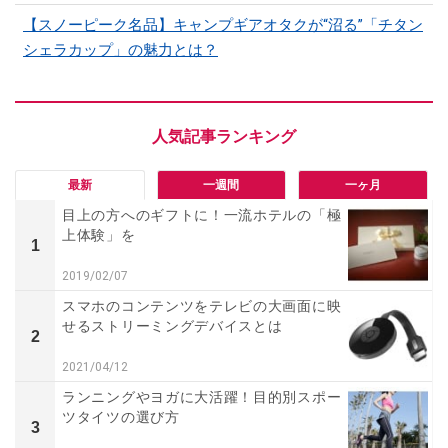
【スノーピーク名品】キャンプギアオタクが“沼る”「チタン
シェラカップ」の魅力とは？
最新
一週間
一ヶ月
目上の方へのギフトに！一流ホテルの「極
上体験」を
1
2019/02/07
スマホのコンテンツをテレビの大画面に映
せるストリーミングデバイスとは
2
2021/04/12
ランニングやヨガに大活躍！目的別スポー
ツタイツの選び方
3