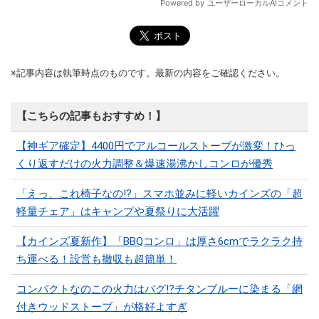
※記事内容は執筆時点のものです。最新の内容をご確認ください。
【こちらの記事もおすすめ！】
【神ギア確定】4400円でアルコールストーブが激変！ひっ
くり返すだけの火力調整＆爆速湯沸かしコンロが優秀
「えっ、これ椅子なの!?」スマホ並みに軽いカインズの「超
軽量チェア」はキャンプや夏祭りに大活躍
【カインズ夏新作】「BBQコンロ」は厚さ6cmでラクラク持
ち運べる！設営も撤収も超簡単！
コンパクトなのこの火力はバグ⁉チタンブルーに染まる「網
付きウッドストーブ」が格好よすぎ