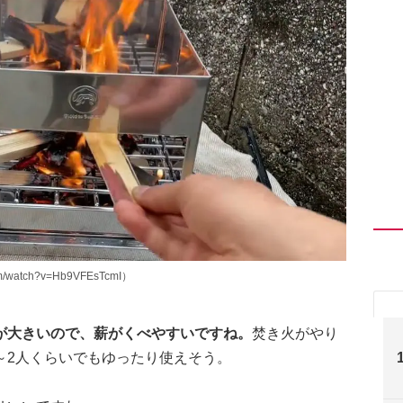
/watch?v=Hb9VFEsTcmI）
が大きいので、薪がくべやすいですね。
焚き火がやり
～2人くらいでもゆったり使えそう。