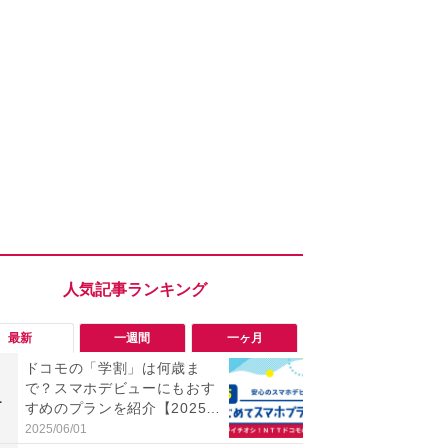
最新
一週間
一ヶ月
ドコモの「学割」は何歳ま
「勝手にデ
で？スマホデビューにもおす
る!?」Win
1
1
すめのプランを紹介【2025年
オフにして最
最新】
身を守る技
2025/06/01
2026/08/05