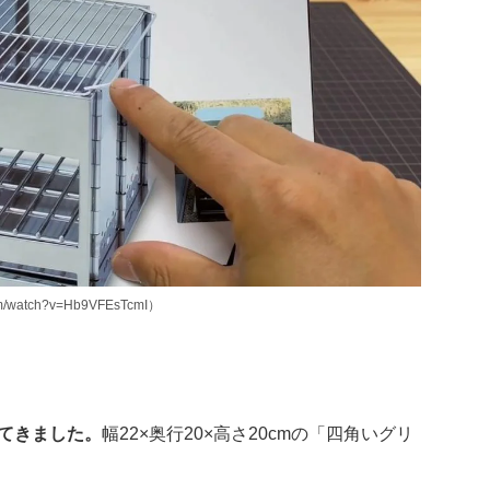
/watch?v=Hb9VFEsTcmI）
してきました。
幅22×奥行20×高さ20cmの「四角いグリ