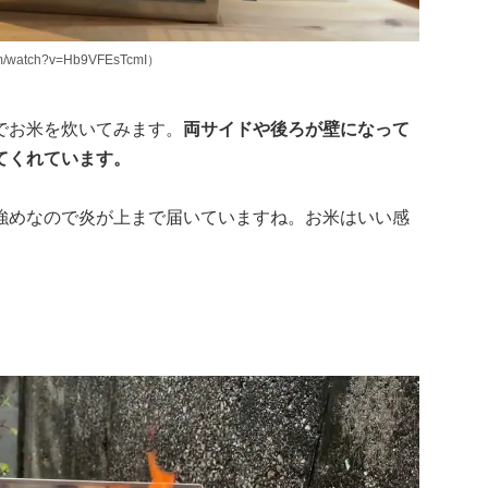
/watch?v=Hb9VFEsTcmI）
でお米を炊いてみます。
両サイドや後ろが壁になって
てくれています。
強めなので炎が上まで届いていますね。お米はいい感