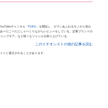
ouTubeチャンネル「
FUKU
」を開設し、ロマンあふれるモノから初心
あーだこーだとしゃべくりながらレビューをしている。定番ブランドの
キャンプギア」など様々なジャンルを取り上げている。
このイチオシストの他の記事を読む
イトに還元されることがあります。