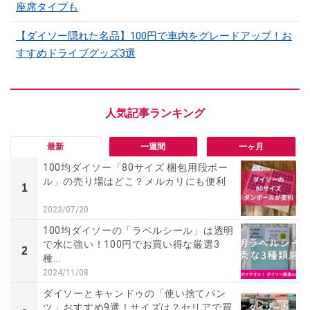
座席タイプも
【ダイソー隠れた名品】100円で車内をグレードアップ！お
すすめドライブグッズ3選
最新
一週間
一ヶ月
100均ダイソー「80サイズ 梱包用段ボー
ル」の売り場はどこ？メルカリにも便利
1
2023/07/20
100均ダイソーの「ラベルシール」は透明
で水に強い！100円でお買い得な厳選3
2
種...
2024/11/08
ダイソーとキャンドゥの「使い捨てパン
ツ」おすすめ9選！サイズは？セリアで買