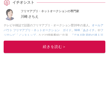
イチオシスト
で、ぜひチェックしてくださいね。
フリマアプリ・ネットオークションの専門家
川崎 さちえ
テレビや雑誌で話題のフリマアプリ・オークション歴20年の達人。
オールア
バウト フリマアプリ・ネットオークション ガイド
。
NHK「あさイチ」
や
フ
ジテレビ「ノンストップ」
などの情報番組に出演。
『できるfit 節約の達人川
崎さちえのポイ活＋クーポン＋メルカリ スマホでおトク術』（インプレス
刊）
、
『「ゆる副業」のはじめかた メルカリ スマホ1つでスキマ時間に効率
続きを読む＞
的に稼ぐ！』（翔泳社刊）
ほか著書多数。ブログは
「川崎さちえのごちゃま
ぜ日記」
。
■経歴：2003年、夫が子育てをするために、突然会社を辞める。翌月からの
給料が０円になり、家にいながら、しかも空いた時間でできるオークション
に目をつける。しかし、取引の仕方がわからずに、まずは落札者として参
加。その後、出品者側にまわり、家の中の物を出品しまくる。出品する物が
ほぼなくなってからは、仕入れを経験。ネットオークションを生活の一部に
取り入れるべく、「ネットオークションやフリマアプリは生活のインフラに
なる」という考えを持つ。また消費税増税の社会においては、ネットオーク
ションやフリマアプリが家計の救世主になりえると考え、業者とは違う視点
でユーザーとして参加中。
このイチオシストの他の記事を読む