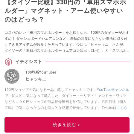
【ダイソー比較】330円の「車用スマホホ
ルダー」マグネット・アーム使いやすい
のはどっち？
コスパのいい「車用スマホホルダー」をお探しなら、100均のダイソーがおす
すめ！ ダッシュボードやエアコンなど、運転の邪魔にならない場所に取り付
けできるアイテムが数多くそろっています。今回は「ヒャッキニ」さんが、
ダイソーの「車載用スマホホルダー（エアコン吹出し口用）」と「スマホホ
ルダー マグネット式 車内用」の2つを比較して紹介してくれました。
イチオシスト
100均系YouTuber
ヒャッキニ
100円ショップの気になる一品、略してヒャッキニです。
YouTubeチャンネル
で、個人的に気になって購入した、ダイソー・セリア・キャンドゥ・ワッツ
などの１００円ショップの商品紹介動画を配信しています。男性目線（個人
主観）で気になったものを個人的な感想で紹介しています。Twitterは
こちら
から！
このイチオシストの他の記事を読む
続きを読む＞