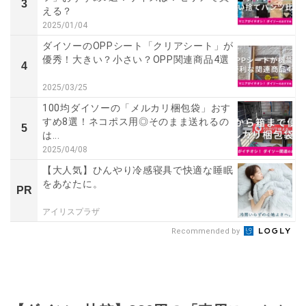
3
える？
2025/01/04
ダイソーのOPPシート「クリアシート」が
優秀！大きい？小さい？OPP関連商品4選
4
2025/03/25
100均ダイソーの「メルカリ梱包袋」おす
すめ8選！ネコポス用◎そのまま送れるの
5
は...
2025/04/08
【大人気】ひんやり冷感寝具で快適な睡眠
をあなたに。
PR
アイリスプラザ
Recommended by