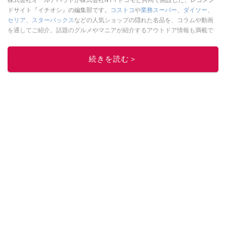
ドサイト『イチオシ』の編集部です。
コストコ
や
業務スーパー
、
ダイソー
、
セリア
、
スターバックス
などの人気ショップの隠れた名品を、コラムや動画
を通してご紹介。話題のグルメやマニアが紹介するアウトドア情報も満載で
す。配信しているコンテンツは専門家やインフルエンサーが実際に使用して
レビューしています。毎日トレンド情報をお届けしているので、ぜひ
Google
続きを読む＞
ニュースでフォロー
してください！
このイチオシストの他の記事を読む