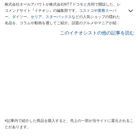
株式会社オールアバウトが株式会社NTTドコモと共同で開設した、レ
コメンドサイト『イチオシ』の編集部です。
コストコ
や
業務スーパ
ー
、
ダイソー
、
セリア
、
スターバックス
などの人気ショップの隠れた
名品を、コラムや動画を通してご紹介。話題のグルメやマニアが紹介
するアウトドア情報も満載です。配信しているコンテンツは専門家や
このイチオシストの他の記事を読む
インフルエンサーが実際に使用してレビューしています。毎日トレン
ド情報をお届けしているので、ぜひ
Googleニュースでフォロー
してく
ださい！
※記事内で紹介した商品を購入すると、売上の一部が当サイトに還元されるこ
とがあります。