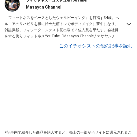
フィットネス・コストコ系YouTuber
Masayan Channel
「フィットネスをベースとしたウェルビーイング」を目指す34歳。ヘ
ルニアのリハビリを機に始めた筋トレでボディメイクに夢中になり、
雑誌掲載、フィジークコンテスト初出場で３位入賞を果たす。会社員
をする傍らフィットネスYouTube「Masayan Channle / マサヤンチャ
ンネル」を開設。減量・ダイエット向けのオススメ商品を中心に、ダ
このイチオシストの他の記事を読む
イエット方法、トレーニングファッションなど、20-30代向けにライ
フスタイル提案を発信している。Instagramは
こちら
から！
※記事内で紹介した商品を購入すると、売上の一部が当サイトに還元されるこ