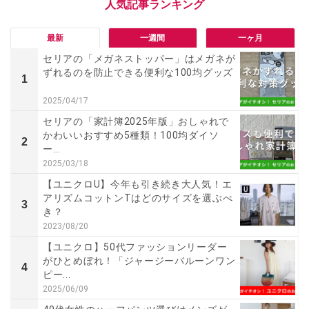
最新
一週間
一ヶ月
セリアの「メガネストッパー」はメガネが
ずれるのを防止できる便利な100均グッズ
1
2025/04/17
セリアの「家計簿2025年版」おしゃれで
かわいいおすすめ5種類！100均ダイソ
2
ー...
2025/03/18
【ユニクロU】今年も引き続き大人気！エ
アリズムコットンTはどのサイズを選ぶべ
3
き？
2023/08/20
【ユニクロ】50代ファッションリーダー
がひとめぼれ！「ジャージーバルーンワン
4
ピー...
2025/06/09