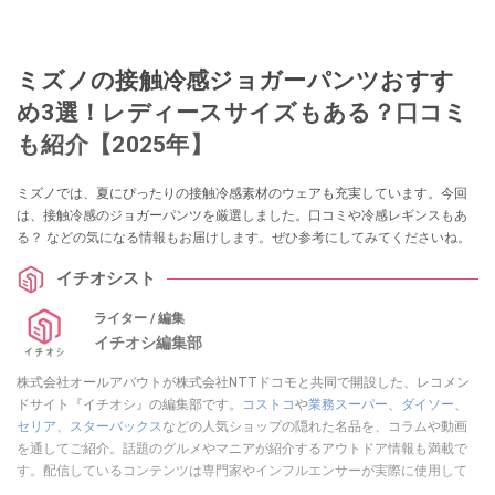
ミズノの接触冷感ジョガーパンツおすす
め3選！レディースサイズもある？口コミ
も紹介【2025年】
ミズノでは、夏にぴったりの接触冷感素材のウェアも充実しています。今回
は、接触冷感のジョガーパンツを厳選しました。口コミや冷感レギンスもあ
る？ などの気になる情報もお届けします。ぜひ参考にしてみてくださいね。
イチオシスト
ライター / 編集
イチオシ編集部
株式会社オールアバウトが株式会社NTTドコモと共同で開設した、レコメン
ドサイト『イチオシ』の編集部です。
コストコ
や
業務スーパー
、
ダイソー
、
セリア
、
スターバックス
などの人気ショップの隠れた名品を、コラムや動画
を通してご紹介。話題のグルメやマニアが紹介するアウトドア情報も満載で
す。配信しているコンテンツは専門家やインフルエンサーが実際に使用して
レビューしています。毎日トレンド情報をお届けしているので、ぜひ
Google