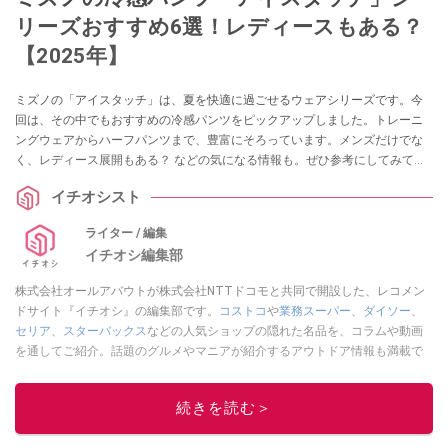
リーズおすすめ6選！レディースもある？
【2025年】
ミズノの「アイスタッチ」は、夏を快適に過ごせるウェアシリーズです。今
回は、その中でもおすすめの冷感パンツをピックアップしました。トレーニ
ングウェアからハーフパンツまで、豊富にそろっています。メンズだけでな
く、レディース展開もある？ などの気になる情報も。ぜひ参考にしてみてく
ださいね。
イチオシスト
ライター / 編集
イチオシ編集部
株式会社オールアバウトが株式会社NTTドコモと共同で開設した、レコメン
ドサイト『イチオシ』の編集部です。
コストコ
や
業務スーパー
、
ダイソー
、
セリア
、
スターバックス
などの人気ショップの隠れた名品を、コラムや動画
を通してご紹介。話題のグルメやマニアが紹介するアウトドア情報も満載で
す。配信しているコンテンツは専門家やインフルエンサーが実際に使用して
レビューしています。毎日トレンド情報をお届けしているので、ぜひ
Google
続きを読む＞
ニュースでフォロー
してください！
このイチオシストの他の記事を読む