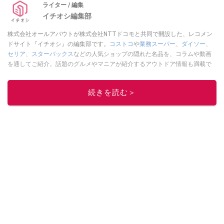
ライター / 編集
イチオシ編集部
株式会社オールアバウトが株式会社NTTドコモと共同で開設した、レコメン
ドサイト『イチオシ』の編集部です。
コストコ
や
業務スーパー
、
ダイソー
、
セリア
、
スターバックス
などの人気ショップの隠れた名品を、コラムや動画
を通してご紹介。話題のグルメやマニアが紹介するアウトドア情報も満載で
す。配信しているコンテンツは専門家やインフルエンサーが実際に使用して
レビューしています。毎日トレンド情報をお届けしているので、ぜひ
Google
続きを読む＞
ニュースでフォロー
してください！
このイチオシストの他の記事を読む