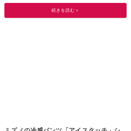
ニュースでフォロー
してください！
続きを読む＞
このイチオシストの他の記事を読む
ミズノの冷感パンツ「アイスタッチ」シ