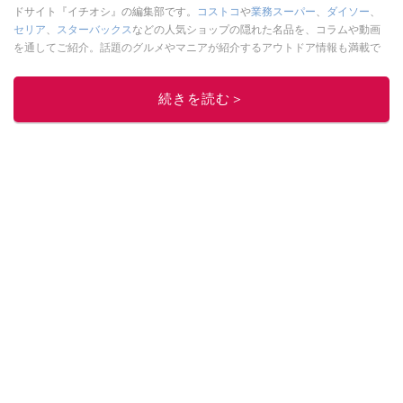
ドサイト『イチオシ』の編集部です。
コストコ
や
業務スーパー
、
ダイソー
、
セリア
、
スターバックス
などの人気ショップの隠れた名品を、コラムや動画
を通してご紹介。話題のグルメやマニアが紹介するアウトドア情報も満載で
す。配信しているコンテンツは専門家やインフルエンサーが実際に使用して
レビューしています。毎日トレンド情報をお届けしているので、ぜひ
Google
続きを読む＞
ニュースでフォロー
してください！
このイチオシストの他の記事を読む