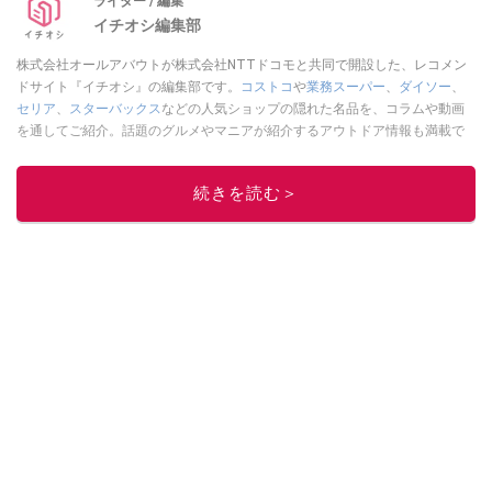
ライター / 編集
イチオシ編集部
株式会社オールアバウトが株式会社NTTドコモと共同で開設した、レコメン
ドサイト『イチオシ』の編集部です。
コストコ
や
業務スーパー
、
ダイソー
、
セリア
、
スターバックス
などの人気ショップの隠れた名品を、コラムや動画
を通してご紹介。話題のグルメやマニアが紹介するアウトドア情報も満載で
す。配信しているコンテンツは専門家やインフルエンサーが実際に使用して
レビューしています。毎日トレンド情報をお届けしているので、ぜひ
Google
続きを読む＞
ニュースでフォロー
してください！
このイチオシストの他の記事を読む