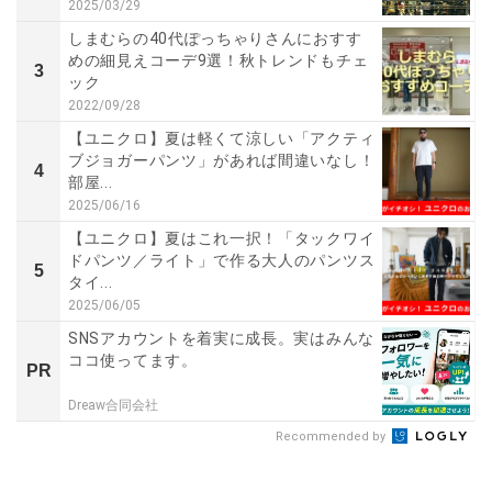
2025/03/29
しまむらの40代ぽっちゃりさんにおすす
めの細見えコーデ9選！秋トレンドもチェ
3
ック
2022/09/28
【ユニクロ】夏は軽くて涼しい「アクティ
ブジョガーパンツ」があれば間違いなし！
4
部屋...
2025/06/16
【ユニクロ】夏はこれ一択！「タックワイ
ドパンツ／ライト」で作る大人のパンツス
5
タイ...
2025/06/05
SNSアカウントを着実に成長。実はみんな
ココ使ってます。
PR
Dreaw合同会社
Recommended by