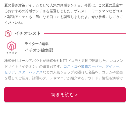
夏の暑さ対策アイテムとして人気の冷感ポンチョ。今回は、この夏に重宝す
るおすすめの冷感ポンチョを厳選しました。ザムスト・ワークマンなどコス
パ最強アイテムも。気になる口コミも調査しましたよ。ぜひ参考にしてみて
くださいね。
イチオシスト
ライター / 編集
イチオシ編集部
株式会社オールアバウトが株式会社NTTドコモと共同で開設した、レコメン
ドサイト『イチオシ』の編集部です。
コストコ
や
業務スーパー
、
ダイソー
、
セリア
、
スターバックス
などの人気ショップの隠れた名品を、コラムや動画
を通してご紹介。話題のグルメやマニアが紹介するアウトドア情報も満載で
す。配信しているコンテンツは専門家やインフルエンサーが実際に使用して
レビューしています。毎日トレンド情報をお届けしているので、ぜひ
Google
続きを読む＞
ニュースでフォロー
してください！
このイチオシストの他の記事を読む