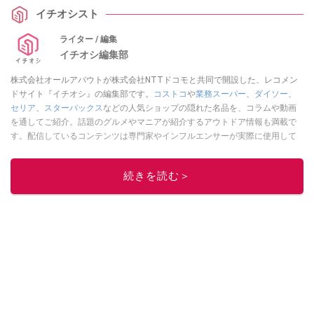
イチオシスト
ライター / 編集
イチオシ編集部
株式会社オールアバウトが株式会社NTTドコモと共同で開設した、レコメン
ドサイト『イチオシ』の編集部です。
コストコ
や
業務スーパー
、
ダイソー
、
セリア
、
スターバックス
などの人気ショップの隠れた名品を、コラムや動画
を通してご紹介。話題のグルメやマニアが紹介するアウトドア情報も満載で
す。配信しているコンテンツは専門家やインフルエンサーが実際に使用して
レビューしています。毎日トレンド情報をお届けしているので、ぜひ
Google
ニュースでフォロー
してください！
続きを読む＞
このイチオシストの他の記事を読む