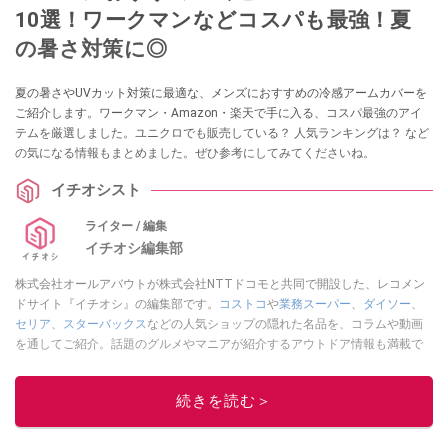
10選！ワークマンなどコスパも最強！夏
の暑さ対策に◎
夏の暑さやUVカット対策に最適な、メンズにおすすめの冷感アームカバーを
ご紹介します。ワークマン・Amazon・楽天で手に入る、コスパ最強のアイ
テムを厳選しました。ユニクロでも販売している？ 人気ランキングは？ など
の気になる情報もまとめました。ぜひ参考にしてみてくださいね。
イチオシスト
ライター / 編集
イチオシ編集部
株式会社オールアバウトが株式会社NTTドコモと共同で開設した、レコメン
ドサイト『イチオシ』の編集部です。
コストコ
や
業務スーパー
、
ダイソー
、
セリア
、
スターバックス
などの人気ショップの隠れた名品を、コラムや動画
を通してご紹介。話題のグルメやマニアが紹介するアウトドア情報も満載で
す。配信しているコンテンツは専門家やインフルエンサーが実際に使用して
レビューしています。毎日トレンド情報をお届けしているので、ぜひ
Google
続きを読む＞
ニュースでフォロー
してください！
このイチオシストの他の記事を読む