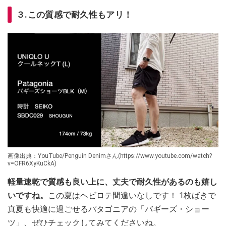
３.この質感で耐久性もアリ！
画像出典：YouTube/Penguin Denimさん(https://www.youtube.com/watch?
v=OFR6XyKuCkA)
軽量速乾で質感も良い上に、丈夫で耐久性があるのも嬉し
いですね。
この夏はヘビロテ間違いなしです！ 1枚ばきで
真夏も快適に過ごせるパタゴニアの「バギーズ・ショー
ツ」、ぜひチェックしてみてくださいね。