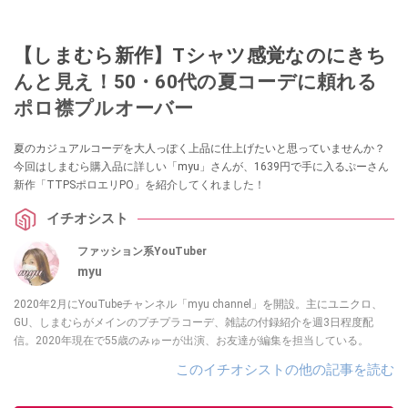
【しまむら新作】Tシャツ感覚なのにきち
んと見え！50・60代の夏コーデに頼れる
ポロ襟プルオーバー
夏のカジュアルコーデを大人っぽく上品に仕上げたいと思っていませんか？
今回はしまむら購入品に詳しい「myu」さんが、1639円で手に入るぷーさん
新作「TTPSポロエリPO」を紹介してくれました！
イチオシスト
ファッション系YouTuber
myu
2020年2月にYouTubeチャンネル「myu channel」を開設。主にユニクロ、
GU、しまむらがメインのプチプラコーデ、雑誌の付録紹介を週3日程度配
信。2020年現在で55歳のみゅーが出演、お友達が編集を担当している。
このイチオシストの他の記事を読む