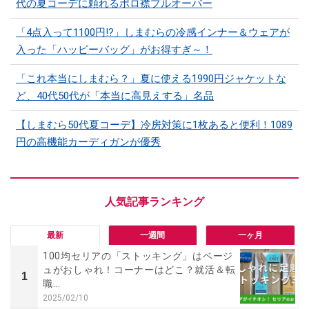
代の夏コーデに頼れるポロ襟プルオーバー
「4点入って1100円!?」しまむらの冷感インナー＆ウェアが
入った「ハッピーバッグ」がお得すぎ～！
「これ本当にしまむら？」夏に使える1990円ジャケットな
ど、40代50代が「本当に高見えする」名品
【しまむら50代夏コーデ】冷房対策に1枚あると便利！1089
円の高機能カーディガンが優秀
最新
一週間
一ヶ月
100均セリアの「ストッキング」はベージ
ュがおしゃれ！コーナーはどこ？就活＆転
1
職...
2025/02/10