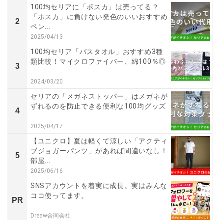
100均セリアに「ポスカ」は売ってる？
「ポスカ」に負けない発色のいいおすすめ
2
ペン...
2025/04/13
100均セリア「バスタオル」おすすめ3種
類比較！マイクロファイバー、綿100％◎
3
2024/03/20
セリアの「メガネストッパー」はメガネが
ずれるのを防止できる便利な100均グッズ
4
2025/04/17
【ユニクロ】夏は軽くて涼しい「アクティ
ブジョガーパンツ」があれば間違いなし！
5
部屋...
2025/06/16
SNSアカウントを着実に成長。実はみんな
ココ使ってます。
PR
Dreaw合同会社