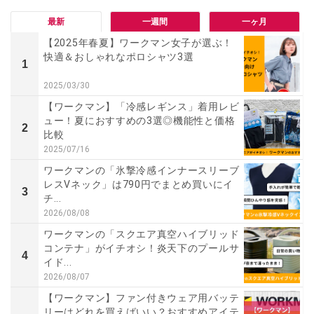
最新
一週間
一ヶ月
【2025年春夏】ワークマン女子が選ぶ！
快適＆おしゃれなポロシャツ3選
1
2025/03/30
【ワークマン】「冷感レギンス」着用レビ
ュー！夏におすすめの3選◎機能性と価格
2
比較
2025/07/16
ワークマンの「氷撃冷感インナースリーブ
レスVネック」は790円でまとめ買いにイ
3
チ...
2026/08/08
ワークマンの「スクエア真空ハイブリッド
コンテナ」がイチオシ！炎天下のプールサ
4
イド...
2026/08/07
【ワークマン】ファン付きウェア用バッテ
リーはどれを買えばいい？おすすめアイテ