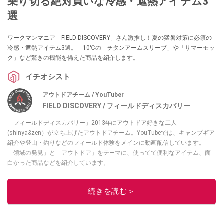
乗り切る絶対買いな冷感・遮熱アイテム3
選
ワークマンマニア「FIELD DISCOVERY」さん激推し！夏の猛暑対策に必須の
冷感・遮熱アイテム3選。－10℃の「チタンアームスリーブ」や「サマーモッ
ク」など驚きの機能を備えた商品を紹介します。
イチオシスト
アウトドアチーム / YouTuber
FIELD DISCOVERY / フィールドディスカバリー
「フィールドディスカバリー」2013年にアウトドア好きな二人
(shinya&zen）が立ち上げたアウトドアチーム。YouTubeでは、キャンプギア
紹介や登山・釣りなどのフィールド体験をメインに動画配信しています。
「領域の発見」と「アウトドア」をテーマに、使ってて便利なアイテム、面
白かった商品などを紹介しています。
・YouTubeチャンネルは
こちら
・Instagramは
こちら
続きを読む＞
このイチオシストの他の記事を読む