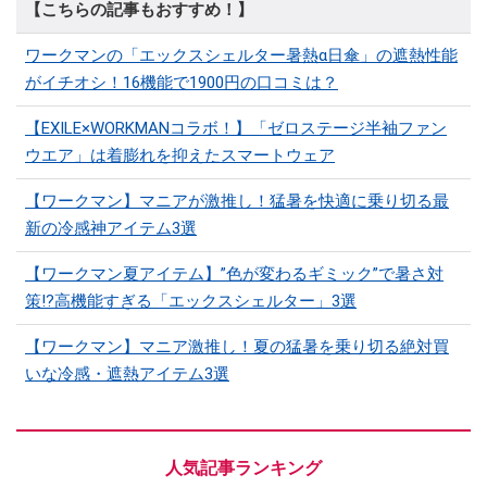
【こちらの記事もおすすめ！】
ワークマンの「エックスシェルター暑熱α日傘」の遮熱性能
がイチオシ！16機能で1900円の口コミは？
【EXILE×WORKMANコラボ！】「ゼロステージ半袖ファン
ウエア」は着膨れを抑えたスマートウェア
【ワークマン】マニアが激推し！猛暑を快適に乗り切る最
新の冷感神アイテム3選
【ワークマン夏アイテム】”色が変わるギミック”で暑さ対
策!?高機能すぎる「エックスシェルター」3選
【ワークマン】マニア激推し！夏の猛暑を乗り切る絶対買
いな冷感・遮熱アイテム3選