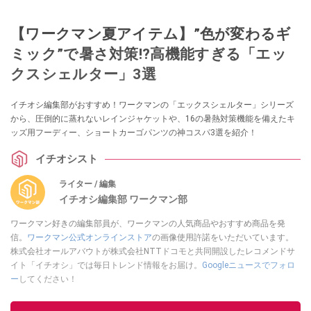
【ワークマン夏アイテム】”色が変わるギ
ミック”で暑さ対策!?高機能すぎる「エッ
クスシェルター」3選
イチオシ編集部がおすすめ！ワークマンの「エックスシェルター」シリーズ
から、圧倒的に蒸れないレインジャケットや、16の暑熱対策機能を備えたキ
ッズ用フーディー、ショートカーゴパンツの神コスパ3選を紹介！
イチオシスト
ライター / 編集
イチオシ編集部 ワークマン部
ワークマン好きの編集部員が、ワークマンの人気商品やおすすめ商品を発
信。
ワークマン公式オンラインストア
の画像使用許諾をいただいています。
株式会社オールアバウトが株式会社NTTドコモと共同開設したレコメンドサ
イト「イチオシ」では毎日トレンド情報をお届け。
Googleニュースでフォロ
ー
してください！
このイチオシストの他の記事を読む