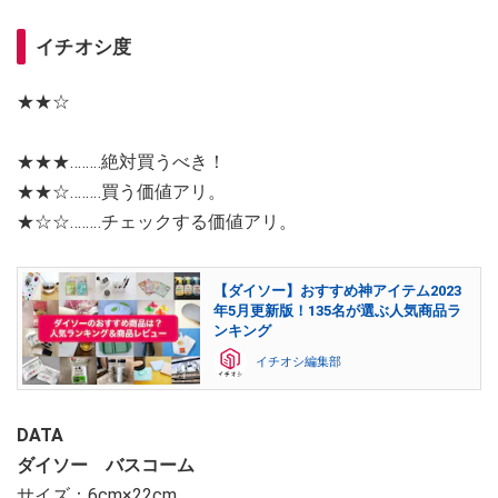
イチオシ度
★★☆
★★★‥‥‥‥絶対買うべき！
★★☆‥‥‥‥買う価値アリ。
★☆☆‥‥‥‥チェックする価値アリ。
【ダイソー】おすすめ神アイテム2023
年5月更新版！135名が選ぶ人気商品ラ
ンキング
イチオシ編集部
DATA
ダイソー バスコーム
サイズ：6cm×22cm