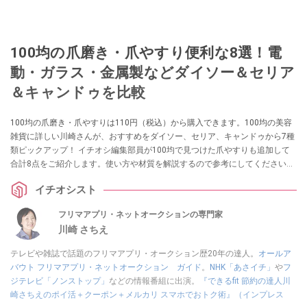
100均の爪磨き・爪やすり便利な8選！電
動・ガラス・金属製などダイソー＆セリア
＆キャンドゥを比較
100均の爪磨き・爪やすりは110円（税込）から購入できます。100均の美容
雑貨に詳しい川崎さんが、おすすめをダイソー、セリア、キャンドゥから7種
類ピックアップ！ イチオシ編集部員が100均で見つけた爪やすりも追加して
合計8点をご紹介します。使い方や材質を解説するので参考にしてください
ね。
イチオシスト
フリマアプリ・ネットオークションの専門家
川崎 さちえ
テレビや雑誌で話題のフリマアプリ・オークション歴20年の達人。
オールア
バウト フリマアプリ・ネットオークション ガイド
。
NHK「あさイチ」
や
フ
ジテレビ「ノンストップ」
などの情報番組に出演。
『できるfit 節約の達人川
崎さちえのポイ活＋クーポン＋メルカリ スマホでおトク術』（インプレス