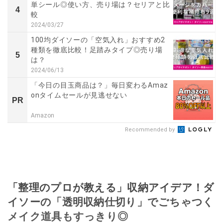
単シール◎使い方、売り場は？セリアと比
4
較
2024/03/27
100均ダイソーの「空気入れ」おすすめ2
種類を徹底比較！足踏みタイプ◎売り場
5
は？
2024/06/13
「今日の目玉商品は？」毎日変わるAmaz
onタイムセールが見逃せない
PR
Amazon
Recommended by
「整理のプロが教える」収納アイデア！ダ
イソーの「透明収納仕切り」でごちゃつく
メイク道具もすっきり◎