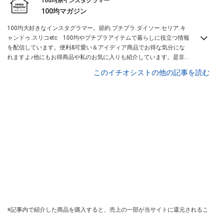
100均系インスタグラマー
100均マガジン
100均大好きなインスタグラマー。節約.プチプラ.ダイソー.セリア.キ
ャンドゥ.スリコetc 100均やプチプラアイテムで暮らしに役立つ情報
を配信しています。便利&可愛い＆アイディア商品でお得な気分にな
れますよ♪他にもお得商品や私のお気に入りも紹介しています。是非
チェックしてみて下さい。
Instagramはこちらから！
このイチオシストの他の記事を読む
※記事内で紹介した商品を購入すると、売上の一部が当サイトに還元されるこ