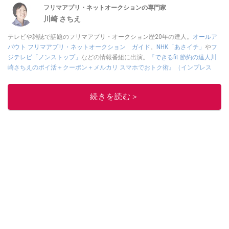
フリマアプリ・ネットオークションの専門家
川崎 さちえ
テレビや雑誌で話題のフリマアプリ・オークション歴20年の達人。
オールア
バウト フリマアプリ・ネットオークション ガイド
。
NHK「あさイチ」
や
フ
ジテレビ「ノンストップ」
などの情報番組に出演。
『できるfit 節約の達人川
崎さちえのポイ活＋クーポン＋メルカリ スマホでおトク術』（インプレス
刊）
、
『「ゆる副業」のはじめかた メルカリ スマホ1つでスキマ時間に効率
的に稼ぐ！』（翔泳社刊）
ほか著書多数。ブログは
「川崎さちえのごちゃま
続きを読む＞
ぜ日記」
。
■経歴：2003年、夫が子育てをするために、突然会社を辞める。翌月からの
給料が０円になり、家にいながら、しかも空いた時間でできるオークション
に目をつける。しかし、取引の仕方がわからずに、まずは落札者として参
加。その後、出品者側にまわり、家の中の物を出品しまくる。出品する物が
ほぼなくなってからは、仕入れを経験。ネットオークションを生活の一部に
取り入れるべく、「ネットオークションやフリマアプリは生活のインフラに
なる」という考えを持つ。また消費税増税の社会においては、ネットオーク
ションやフリマアプリが家計の救世主になりえると考え、業者とは違う視点
でユーザーとして参加中。
このイチオシストの他の記事を読む