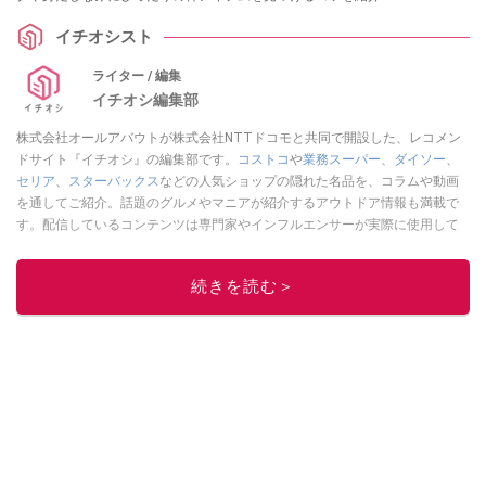
イチオシスト
ライター / 編集
イチオシ編集部
株式会社オールアバウトが株式会社NTTドコモと共同で開設した、レコメン
ドサイト『イチオシ』の編集部です。
コストコ
や
業務スーパー
、
ダイソー
、
セリア
、
スターバックス
などの人気ショップの隠れた名品を、コラムや動画
を通してご紹介。話題のグルメやマニアが紹介するアウトドア情報も満載で
す。配信しているコンテンツは専門家やインフルエンサーが実際に使用して
レビューしています。毎日トレンド情報をお届けしているので、ぜひ
Google
ニュースでフォロー
してください！
続きを読む＞
このイチオシストの他の記事を読む