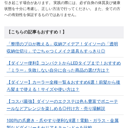
引き起こす場合があります。 実践の際には、必ず自身の体質及び健康
状態を十分に考慮し、正しい方法で行ってください。 また、全ての方
への有効性を保証するものではありません。
【こちらの記事もおすすめ！】
「整理のプロが教える」収納アイデア！ダイソーの「透明
収納仕切り」でごちゃつくメイク道具もすっきり◎
【ダイソー便利】コンパクトからLEDタイプまで！おすすめ
「ミラー」失敗しない自分に合った商品の選び方は？
【ダイソー】カーラー全種一覧＆おすすめ6選！前髪から後
ろ髪まで使える！サイズや使い方は？
【コスパ最強】ダイソーのエクステは色も豊富でポニーテ
ールなどアレンジを楽しめる◎付け方・売り場解説
100均の爪磨き・爪やすり便利な8選！電動・ガラス・金属
製などダイソー＆セリア＆キャンドゥを比較