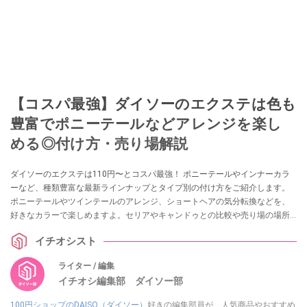
【コスパ最強】ダイソーのエクステは色も
豊富でポニーテールなどアレンジを楽し
める◎付け方・売り場解説
ダイソーのエクステは110円〜とコスパ最強！ ポニーテールやインナーカラ
ーなど、種類豊富な最新ラインナップとタイプ別の付け方をご紹介します。
ポニーテールやツインテールのアレンジ、ショートヘアの気分転換などを、
好きなカラーで楽しめますよ。セリアやキャンドゥとの比較や売り場の場所
も網羅。初心者でも失敗しない、100均エクステで手軽にイメチェンを楽しむ
イチオシスト
ための完全ガイドです。
ライター / 編集
イチオシ編集部 ダイソー部
100円ショップのDAISO（ダイソー）
好きの編集部員が、人気商品やおすすめ