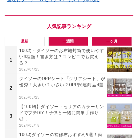
最新
一週間
一ヶ月
100均・ダイソーのお布施封筒で使いやす
い3種類！書き方は？コンビニでも買え
1
る？
2023/04/25
ダイソーのOPPシート「クリアシート」が
優秀！大きい？小さい？OPP関連商品4選
2
2025/03/25
【100均】ダイソー・セリアのカラーサン
ドでプチDIY！子供と一緒に簡単手作り
3
◎...
2024/06/18
100均ダイソーの補修布おすすめ9選！簡