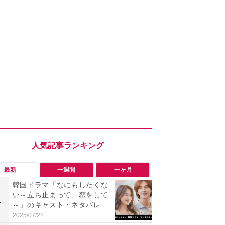
最新
一週間
一ヶ月
韓国ドラマ「なにもしたくな
「勝手にデ
い～立ち止まって、恋をして
る!?」Win
1
1
～」のキャスト・ネタバレあ
オフにして最
らすじ・感想まとめ！配信は
身を守る技
2025/07/22
2026/08/05