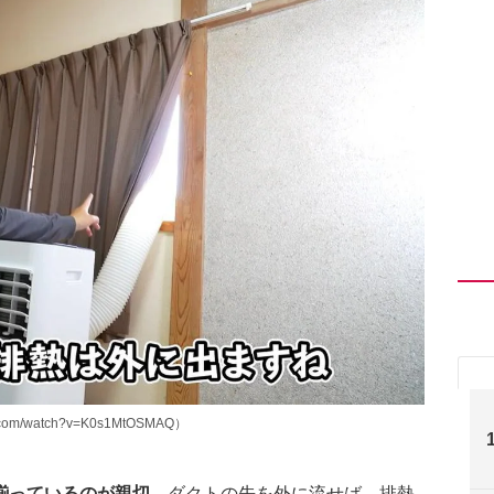
om/watch?v=K0s1MtOSMAQ）
揃っているのが親切。
ダクトの先を外に流せば、排熱