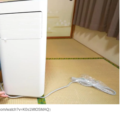
om/watch?v=K0s1MtOSMAQ）