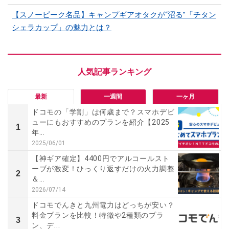
【スノーピーク名品】キャンプギアオタクが“沼る”「チタン
シェラカップ」の魅力とは？
最新
一週間
一ヶ月
ドコモの「学割」は何歳まで？スマホデビ
ューにもおすすめのプランを紹介【2025
1
年...
2025/06/01
【神ギア確定】4400円でアルコールスト
ーブが激変！ひっくり返すだけの火力調整
2
＆...
2026/07/14
ドコモでんきと九州電力はどっちが安い？
料金プランを比較！特徴や2種類のプラ
3
ン、デ...