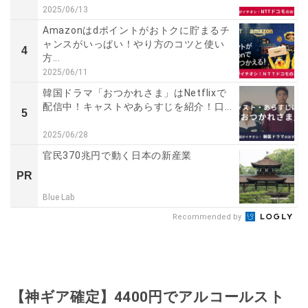
2025/06/13
Amazonはdポイントがおトクに貯まるチ
ャンスがいっぱい！やり方のコツと使い
4
方...
2025/06/11
韓国ドラマ「おつかれさま」はNetflixで
配信中！キャストやあらすじを紹介！口...
5
2025/06/28
官民370兆円で動く日本の新産業
PR
Blue Lab
Recommended by
【神ギア確定】4400円でアルコールスト