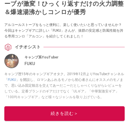
ーブが激変！ひっくり返すだけの火力調整
＆爆速湯沸かしコンロが優秀
アルコールストーブをもっと便利に、楽しく使いたいと思っていませんか？
今回はキャンプギアに詳しい「FUKU」さんが、抜群の安定感と防風性能を誇
る専用コンロ「アルコン」を紹介してくれました！
イチオシスト
キャンプ系YouTuber
FUKU
キャンプ歴15年のキャンプギアオタク。2019年12月よりYouTubeチャンネル
「
FUKU
」を開設し、ロマンあふれるモノから初心者さんにオススメのモノま
で、思い込み固定観念を交えてあーだこーだとしゃべくりながらレビューを
している。定番ブランドのギアだけでなく「ULギア」「中華製激安ギア」
「100均キャンプギア」など様々なジャンルを取り上げている。
このイチオシストの他の記事を読む
続きを読む＞