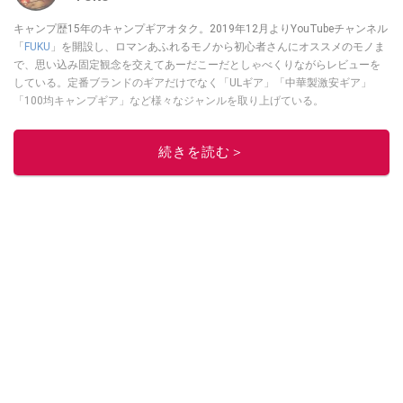
キャンプ歴15年のキャンプギアオタク。2019年12月よりYouTubeチャンネル
「
FUKU
」を開設し、ロマンあふれるモノから初心者さんにオススメのモノま
で、思い込み固定観念を交えてあーだこーだとしゃべくりながらレビューを
している。定番ブランドのギアだけでなく「ULギア」「中華製激安ギア」
「100均キャンプギア」など様々なジャンルを取り上げている。
このイチオシストの他の記事を読む
続きを読む＞