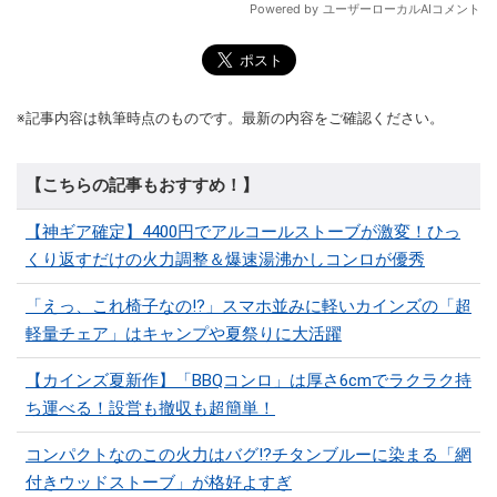
※記事内容は執筆時点のものです。最新の内容をご確認ください。
【こちらの記事もおすすめ！】
【神ギア確定】4400円でアルコールストーブが激変！ひっ
くり返すだけの火力調整＆爆速湯沸かしコンロが優秀
「えっ、これ椅子なの!?」スマホ並みに軽いカインズの「超
軽量チェア」はキャンプや夏祭りに大活躍
【カインズ夏新作】「BBQコンロ」は厚さ6cmでラクラク持
ち運べる！設営も撤収も超簡単！
コンパクトなのこの火力はバグ⁉チタンブルーに染まる「網
付きウッドストーブ」が格好よすぎ