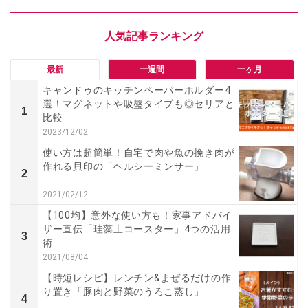
最新
一週間
一ヶ月
キャンドゥのキッチンペーパーホルダー4
選！マグネットや吸盤タイプも◎セリアと
1
比較
2023/12/02
使い方は超簡単！自宅で肉や魚の挽き肉が
作れる貝印の「ヘルシーミンサー」
2
2021/02/12
【100均】意外な使い方も！家事アドバイ
ザー直伝「珪藻土コースター」4つの活用
3
術
2021/08/04
【時短レシピ】レンチン&まぜるだけの作
り置き「豚肉と野菜のうろこ蒸し」
4