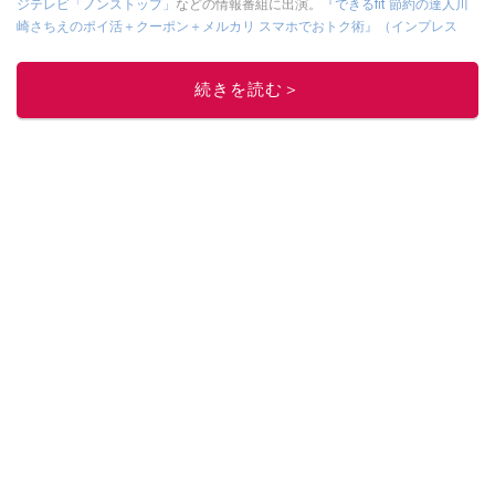
ジテレビ「ノンストップ」
などの情報番組に出演。
『できるfit 節約の達人川
崎さちえのポイ活＋クーポン＋メルカリ スマホでおトク術』（インプレス
刊）
、
『「ゆる副業」のはじめかた メルカリ スマホ1つでスキマ時間に効率
的に稼ぐ！』（翔泳社刊）
ほか著書多数。ブログは
「川崎さちえのごちゃま
続きを読む＞
ぜ日記」
。
■経歴：2003年、夫が子育てをするために、突然会社を辞める。翌月からの
給料が０円になり、家にいながら、しかも空いた時間でできるオークション
に目をつける。しかし、取引の仕方がわからずに、まずは落札者として参
加。その後、出品者側にまわり、家の中の物を出品しまくる。出品する物が
ほぼなくなってからは、仕入れを経験。ネットオークションを生活の一部に
取り入れるべく、「ネットオークションやフリマアプリは生活のインフラに
なる」という考えを持つ。また消費税増税の社会においては、ネットオーク
ションやフリマアプリが家計の救世主になりえると考え、業者とは違う視点
でユーザーとして参加中。
このイチオシストの他の記事を読む