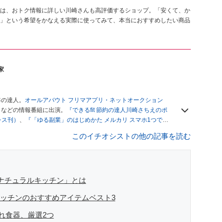
は、おトク情報に詳しい川崎さんも高評価するショップ。「安くて、か
」という希望をかなえる実際に使ってみて、本当におすすめしたい商品
家
年の達人。
オールアバウト フリマアプリ・ネットオークション
」
などの情報番組に出演。
『できるfit 節約の達人川崎さちえのポ
レス刊）
、
『「ゆる副業」のはじめかた メルカリ スマホ1つでス
ブログは
「川崎さちえのごちゃまぜ日記」
。
このイチオシストの他の記事を読む
辞める。翌月からの給料が０円になり、家にいながら、しかも空
引の仕方がわからずに、まずは落札者として参加。その後、出
がほぼなくなってからは、仕入れを経験。ネットオークション
フリマアプリは生活のインフラになる」という考えを持つ。ま
リマアプリが家計の救世主になりえると考え、業者とは違う視
「ナチュラルキッチン」とは
キッチンのおすすめアイテムベスト3
れ食器、厳選2つ