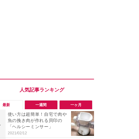
最新
一週間
一ヶ月
使い方は超簡単！自宅で肉や
「勝手にデ
魚の挽き肉が作れる貝印の
る!?」Win
1
1
「ヘルシーミンサー」
オフにして最
身を守る技
2021/02/12
2026/08/05