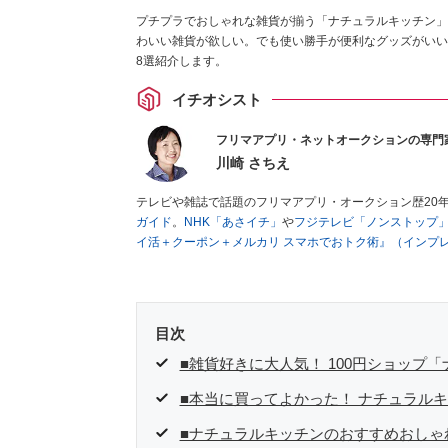
プチプラでおしゃれな雑貨が揃う「ナチュラルキッチン」
わいい雑貨が欲しい。でも使い勝手が便利なグッズがいい
8選紹介します。
イチオシスト
フリマアプリ・ネットオークションの専門
川崎 さちえ
テレビや雑誌で話題のフリマアプリ・オークション歴20
ガイド
。
NHK「あさイチ」
や
フジテレビ「ノンストップ
イ活＋クーポン＋メルカリ スマホでおトク術』（インプ
キマ時間に効率的に稼ぐ！』（翔泳社刊）
ほか著書多数。
■経歴：2003年、夫が子育てをするために、突然会社を
いた時間でできるオークションに目をつける。しかし、取
品者側にまわり、家の中の物を出品しまくる。出品する物
目次
を生活の一部に取り入れるべく、「ネットオークションや
た消費税増税の社会においては、ネットオークションやフ
■雑貨好きに大人気！ 100円ショップ
点でユーザーとして参加中。
■本当に買ってよかった！ ナチュラル
■ナチュラルキッチンのおすすめおしゃ