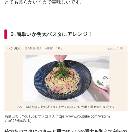
とても柔らかいイカで美味しいです。
３.簡単いか明太パスタにアレンジ！
画像出典：YouTube/マメコさん(https://www.youtube.com/watch?
v=xC9PNioUV_U)
茹でたパスタにバターと麺つゆ・いか明太を和えて刻みの