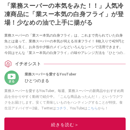
「業務スーパーの本気をみた！！」人気冷
凍商品に「業スー本気の白身フライ」が登
場！少なめの油で上手に揚がる
業務スーパーの「業スー本気の白身フライ」は、これまで売られていた白身
魚とは違って、業務スーパーの本気が伺える冷凍フライ！ 8枚入りで429円と
コスパも良く、お弁当や夕飯のメインなどいろんなシーンで活用できます。
今回はそんな「業スー本気の白身フライ」の味やアレンジ方法を「ひとつの
まる」さんが紹介してくれました。フィッシュフライをよく作るという方は
イチオシスト
ぜひ参考にしてみてくださいね。
業務スーパーを愛するYouTuber
ひとつのまる
業務スーパーを愛するYouTuber。毎週、業務スーパーの新商品やおすすめ商
品を分かりやすく動画で紹介中。「こんな商品あったんだ！」というワクワ
クをお届けします。安くて美味しいものをハンティングすることが特技。食
生活アドバイザー2級。Twitterは
コチラ
、YouTubeは
こちら
から！
このイチオシストの他の記事を読む
続きを読む＞