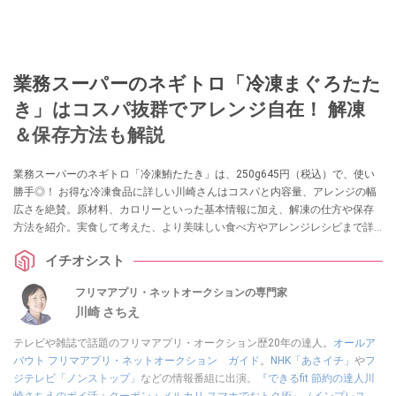
業務スーパーのネギトロ「冷凍まぐろたた
き」はコスパ抜群でアレンジ自在！ 解凍
＆保存方法も解説
業務スーパーのネギトロ「冷凍鮪たたき」は、250g645円（税込）で、使い
勝手◎！ お得な冷凍食品に詳しい川崎さんはコスパと内容量、アレンジの幅
広さを絶賛。原材料、カロリーといった基本情報に加え、解凍の仕方や保存
方法を紹介。実食して考えた、より美味しい食べ方やアレンジレシピまで詳
しく解説します。
イチオシスト
フリマアプリ・ネットオークションの専門家
川崎 さちえ
テレビや雑誌で話題のフリマアプリ・オークション歴20年の達人。
オールア
バウト フリマアプリ・ネットオークション ガイド
。
NHK「あさイチ」
や
フ
ジテレビ「ノンストップ」
などの情報番組に出演。
『できるfit 節約の達人川