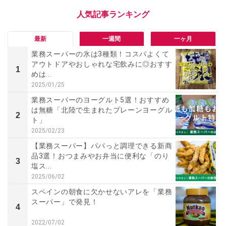
最新
一週間
一ヶ月
業務スーパーの氷は3種類！コスパよくて
アウトドアやおしゃれな宅飲みに◎おすす
1
めは...
2025/01/25
業務スーパーのヨーグルト5選！おすすめ
は無糖「北陸で生まれたプレーンヨーグル
2
ト」
2025/02/23
【業務スーパー】パパっと調理できる新商
品3選！おつまみやお弁当に便利な「のり
3
塩ス...
2025/06/02
スペインの朝食に欠かせないアレを「業務
スーパー」で発見！
4
2022/07/02