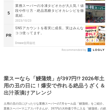
業務スーパーの冷凍タピオカが大人気！値
段や作り方・絶品黒糖タピオカレシピを徹
5
底紹...
2023/10/23
SNSアカウントを着実に成長。実はみんな
ココ使ってます。
PR
Dreaw合同会社
Recommended by
業スーなら「鰻蒲焼」が397円!? 2026年土
用の丑の日に！爆安で作れる絶品うざく＆
出汁茶漬けアレンジ
土用の丑の日にぴったりな業務スーパーの7月セール品「鰻蒲焼」をご紹介。
業務スーパーマニアスパ子さんが、397円の大特価で手に入る「鰻蒲焼」の絶