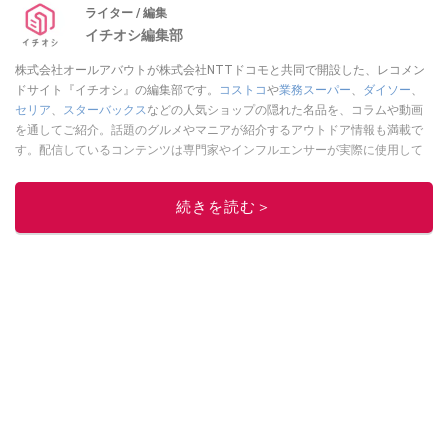
ライター / 編集
イチオシ編集部
株式会社オールアバウトが株式会社NTTドコモと共同で開設した、レコメン
ドサイト『イチオシ』の編集部です。
コストコ
や
業務スーパー
、
ダイソー
、
セリア
、
スターバックス
などの人気ショップの隠れた名品を、コラムや動画
を通してご紹介。話題のグルメやマニアが紹介するアウトドア情報も満載で
す。配信しているコンテンツは専門家やインフルエンサーが実際に使用して
レビューしています。毎日トレンド情報をお届けしているので、ぜひ
Google
ニュースでフォロー
してください！
続きを読む＞
このイチオシストの他の記事を読む