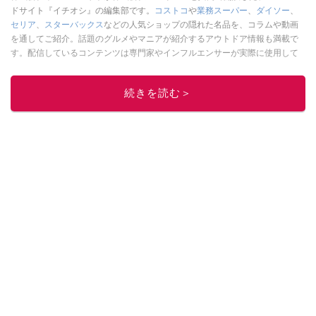
ドサイト『イチオシ』の編集部です。
コストコ
や
業務スーパー
、
ダイソー
、
セリア
、
スターバックス
などの人気ショップの隠れた名品を、コラムや動画
を通してご紹介。話題のグルメやマニアが紹介するアウトドア情報も満載で
す。配信しているコンテンツは専門家やインフルエンサーが実際に使用して
レビューしています。毎日トレンド情報をお届けしているので、ぜひ
Google
ニュースでフォロー
してください！
続きを読む＞
このイチオシストの他の記事を読む