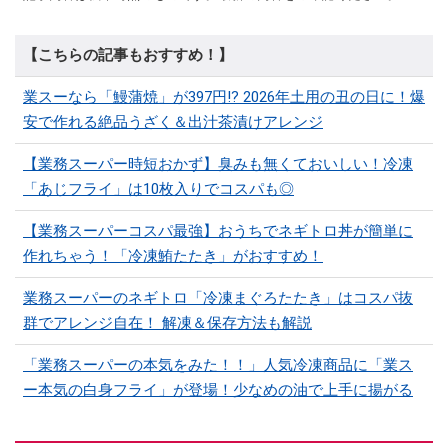
【こちらの記事もおすすめ！】
業スーなら「鰻蒲焼」が397円!? 2026年土用の丑の日に！爆
安で作れる絶品うざく＆出汁茶漬けアレンジ
【業務スーパー時短おかず】臭みも無くておいしい！冷凍
「あじフライ」は10枚入りでコスパも◎
【業務スーパーコスパ最強】おうちでネギトロ丼が簡単に
作れちゃう！「冷凍鮪たたき」がおすすめ！
業務スーパーのネギトロ「冷凍まぐろたたき」はコスパ抜
群でアレンジ自在！ 解凍＆保存方法も解説
「業務スーパーの本気をみた！！」人気冷凍商品に「業ス
ー本気の白身フライ」が登場！少なめの油で上手に揚がる