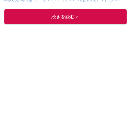
崎さちえのポイ活＋クーポン＋メルカリ スマホでおトク術』（インプレス
刊）
、
『「ゆる副業」のはじめかた メルカリ スマホ1つでスキマ時間に効率
的に稼ぐ！』（翔泳社刊）
ほか著書多数。ブログは
「川崎さちえのごちゃま
続きを読む＞
ぜ日記」
。
■経歴：2003年、夫が子育てをするために、突然会社を辞める。翌月からの
給料が０円になり、家にいながら、しかも空いた時間でできるオークション
に目をつける。しかし、取引の仕方がわからずに、まずは落札者として参
加。その後、出品者側にまわり、家の中の物を出品しまくる。出品する物が
ほぼなくなってからは、仕入れを経験。ネットオークションを生活の一部に
取り入れるべく、「ネットオークションやフリマアプリは生活のインフラに
なる」という考えを持つ。また消費税増税の社会においては、ネットオーク
ションやフリマアプリが家計の救世主になりえると考え、業者とは違う視点
でユーザーとして参加中。
このイチオシストの他の記事を読む