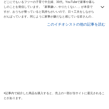
どこにでもいるフツーの子育て中主婦、30代。YouTubeで家事や暮ら
しのことを発信しています。「家事嫌い…やりたくない…」が本音で
すが、おうちが整っていると気持ちがいいので、日々工夫をしながら
がんばっています。同じように家事が嫌だなと感じている皆さんのモ
チベアップになればうれしいなと思って動画を作っているので、ぜひ
このイチオシストの他の記事を読む
チャンネル
にも遊びに来てください。
※記事内で紹介した商品を購入すると、売上の一部が当サイトに還元されるこ
とがあります。