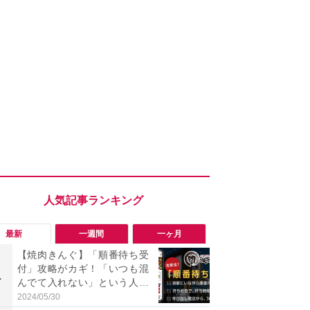
最新
一週間
一ヶ月
【焼肉きんぐ】「順番待ち受
「勝手にデ
付」攻略がカギ！「いつも混
る!?」Win
1
1
んでて入れない」という人が
オフにして最
知らない裏技や予約のコツを
身を守る技
2024/05/30
2026/08/05