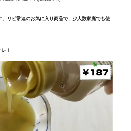
m/watch?v=tkchN_lyXxo&t=187s)
す。
リピ常連のお気に入り商品で、少人数家庭でも使
タレ！