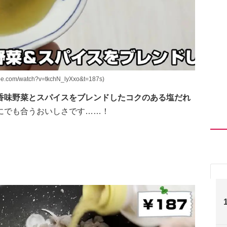
m/watch?v=tkchN_lyXxo&t=187s)
香味野菜とスパイスをブレンドしたコクのある塩だれ
にでも合うおいしさです……！