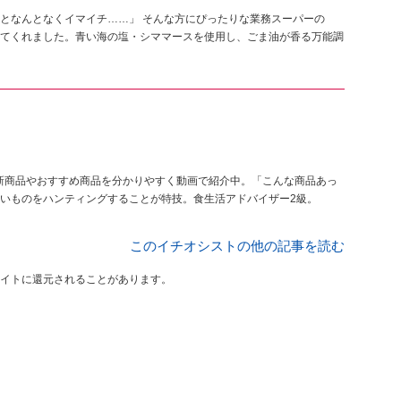
となんとなくイマイチ……」 そんな方にぴったりな業務スーパーの
てくれました。青い海の塩・シママースを使用し、ごま油が香る万能調
ーの新商品やおすすめ商品を分かりやすく動画で紹介中。「こんな商品あっ
いものをハンティングすることが特技。食生活アドバイザー2級。
このイチオシストの他の記事を読む
イトに還元されることがあります。