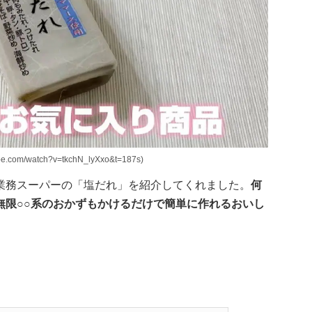
m/watch?v=tkchN_lyXxo&t=187s)
業務スーパーの「塩だれ」を紹介してくれました。
何
無限○○系のおかずもかけるだけで簡単に作れるおいし