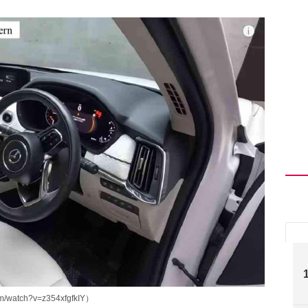
watch?v=z354xfgfkIY）