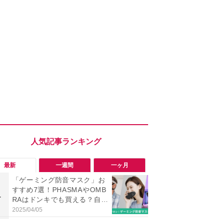
最新
一週間
一ヶ月
「ゲーミング防音マスク」お
「旅行気分
すすめ7選！PHASMAやOMB
食べ比べし
1
1
RAはドンキでも買える？自作
3つのご当地
方法もご紹介
新発売
2025/04/05
2026/08/02