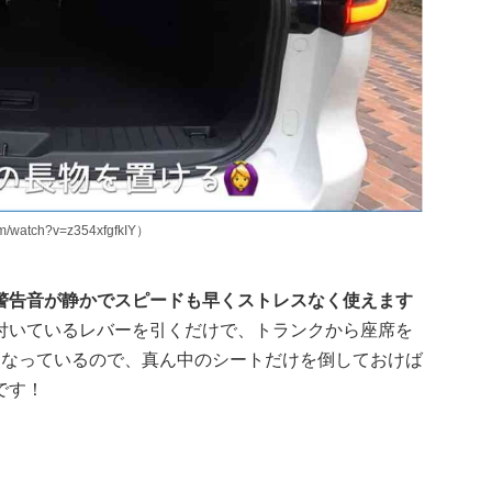
watch?v=z354xfgfkIY）
警告音が静かでスピードも早くストレスなく使えます
付いているレバーを引くだけで、トランクから座席を
となっているので、真ん中のシートだけを倒しておけば
です！