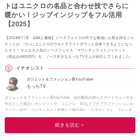
トはユニクロの名品と合わせ技でさらに
暖かい！ジップインジップをフル活用
【2025】
【2024年11月・Q&Aと価格】ノースフェイスの中でも根強い人気を誇るジャ
ケットが、ついにユニクロのウルトラライトダウンと合体できるようになっ
たそう！ そんな大人気のノースフェイス「マウンテンライトジャケット」
（税込み44000円）を、ノース好きなもっちTVさんが紹介してくれました。
ノースを代表するゴアテックスシェルジャケットで、一番の特徴は”ジップイ
イチオシスト
ンジップシステム”により真冬も乗り切れるジャケットに早変わりすることな
んだとか。ユニクロ以外の対応インナーについてもご紹介します。
ガジェット＆ファッション系YouTuber
もっちTV
ガジェット＆ファッション系YouTuber。会社勤めの傍らスマートウォッチを
中心とした面白いガジェットや、ユニクロ・GUなどプチプラファッションの
アイテム紹介・コーディネート提案など精力的にこなすおじさん。フロム名
古屋。
続きを読む＞
このイチオシストの他の記事を読む