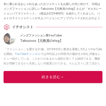
冬に着られるおしゃれなあったかジャケットをお探しの方に向けて、今回は
メンズファッションに詳しいTakuzooo【元教員のvlog】さんが「オルタレー
ションバフズジャケット」（税込み5万9400円）を紹介してくれました。バ
ルトロライトジャケットが大人バージョンにアップグレードされたかのよう
な、おしゃれなジャケットなんだとか。
イチオシスト
メンズファッション系YouTuber
Takuzooo【元教員のvlog】
「ファッション」を愛する31歳。2018年8月に教員を退職し9月よりYouTube
を開始。
YouTubeチャンネル
では30代以上の同世代の服好きが好む洋服をレ
ビュー紹介している。こだわりがあるから値段が高くても納得できる、機能
性が理解できるから失敗しない洋服選びができる。そんな方々に見て頂きた
いチャンネルを運営。Instagramは
コチラ！
このイチオシストの他の記事を読む
続きを読む＞