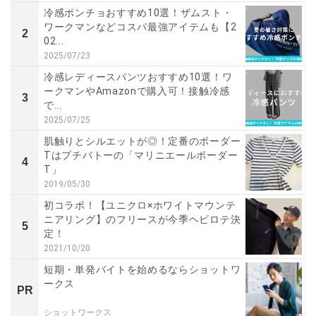
冷感ポンチョおすすめ10選！ザムスト・
ワークマンなどコスパ最強アイテムも【2
2
02...
2025/07/23
冷感レディースパンツおすすめ10選！ワ
ークマンやAmazonで購入可！接触冷感
3
で...
2025/07/25
肌触りとシルエットが◎！定番のボーダー
Tはプチバトーの「マリニエールボーダー
4
T」
2019/05/30
初コラボ！【ユニクロ×ホワイトマウンテ
ニアリング】のフリースが今季ヘビロテ決
5
定！
2021/10/20
短期・単発バイトを始めるならショットワ
ークス
PR
ショットワークス