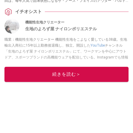
回は、毎年人気で品薄状態になるザ・ノース・フェイスのアウター「バルト
ロライトジャケット」を生地の専門家でYouTubeで製品の機能性を解説して
イチオシスト
いる生地のよろず屋ナイロンポリエステルさんが詳しく解説してくれまし
た！ 気になっている方はぜひチェックしてみてください。
機能性生地クリエーター
生地のよろず屋 ナイロンポリエステル
職業：機能性生地クリエーター 機能性生地をこよなく愛している38歳。生地
輸出入商社に15年以上勤務後退職し、独立。開設した
YouTube
チャンネル
「生地のよろず屋 ナイロンポリエステル」にて、ワークマンを中心にアウト
ドア、スポーツブランドの高機能ウェアを配信している。Instagramでも情報
発信している
このイチオシストの他の記事を読む
続きを読む＞