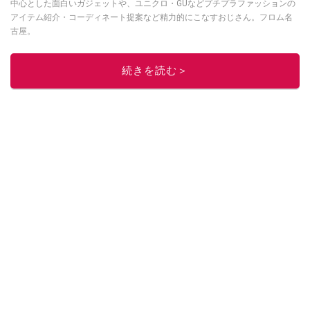
中心とした面白いガジェットや、ユニクロ・GUなどプチプラファッションの
アイテム紹介・コーディネート提案など精力的にこなすおじさん。フロム名
古屋。
このイチオシストの他の記事を読む
続きを読む＞