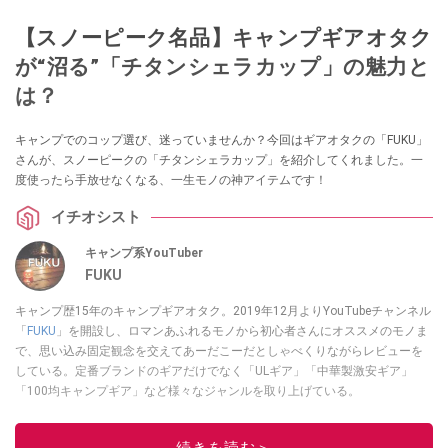
【スノーピーク名品】キャンプギアオタク
が“沼る”「チタンシェラカップ」の魅力と
は？
キャンプでのコップ選び、迷っていませんか？今回はギアオタクの「FUKU」
さんが、スノーピークの「チタンシェラカップ」を紹介してくれました。一
度使ったら手放せなくなる、一生モノの神アイテムです！
イチオシスト
キャンプ系YouTuber
FUKU
キャンプ歴15年のキャンプギアオタク。2019年12月よりYouTubeチャンネル
「
FUKU
」を開設し、ロマンあふれるモノから初心者さんにオススメのモノま
で、思い込み固定観念を交えてあーだこーだとしゃべくりながらレビューを
している。定番ブランドのギアだけでなく「ULギア」「中華製激安ギア」
「100均キャンプギア」など様々なジャンルを取り上げている。
このイチオシストの他の記事を読む
続きを読む＞