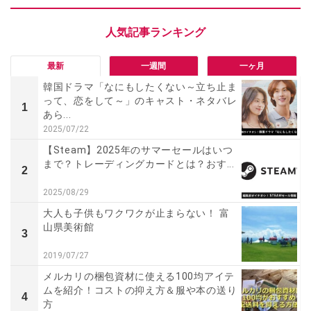
最新
一週間
一ヶ月
韓国ドラマ「なにもしたくない～立ち止ま
って、恋をして～」のキャスト・ネタバレ
1
あら...
2025/07/22
【Steam】2025年のサマーセールはいつ
まで？トレーディングカードとは？おす...
2
2025/08/29
大人も子供もワクワクが止まらない！ 富
山県美術館
3
2019/07/27
メルカリの梱包資材に使える100均アイテ
ムを紹介！コストの抑え方＆服や本の送り
4
方