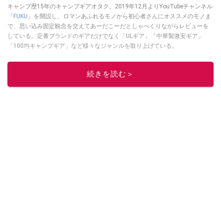
キャンプ歴15年のキャンプギアオタク。2019年12月よりYouTubeチャンネル
「
FUKU
」を開設し、ロマンあふれるモノから初心者さんにオススメのモノま
で、思い込み固定観念を交えてあーだこーだとしゃべくりながらレビューを
している。定番ブランドのギアだけでなく「ULギア」「中華製激安ギア」
「100均キャンプギア」など様々なジャンルを取り上げている。
このイチオシストの他の記事を読む
続きを読む＞