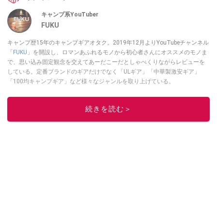
キャンプ系YouTuber
FUKU
キャンプ歴15年のキャンプギアオタク。2019年12月よりYouTubeチャンネル
「
FUKU
」を開設し、ロマンあふれるモノから初心者さんにオススメのモノま
で、思い込み固定観念を交えてあーだこーだとしゃべくりながらレビューを
している。定番ブランドのギアだけでなく「ULギア」「中華製激安ギア」
「100均キャンプギア」など様々なジャンルを取り上げている。
このイチオシストの他の記事を読む
続きを読む＞