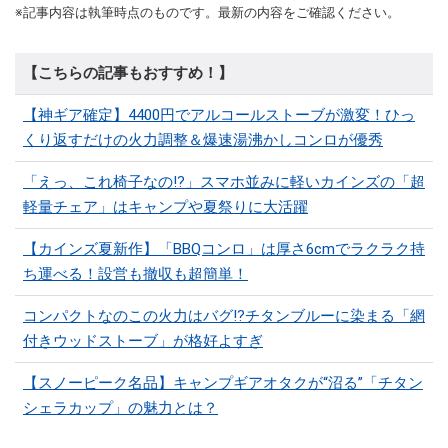
※記事内容は執筆時点のものです。最新の内容をご確認ください。
【こちらの記事もおすすめ！】
【神ギア確定】4400円でアルコールストーブが激変！ひっ
くり返すだけの火力調整＆爆速湯沸かしコンロが優秀
「えっ、これ椅子なの!?」スマホ並みに軽いカインズの「超
軽量チェア」はキャンプや夏祭りに大活躍
【カインズ夏新作】「BBQコンロ」は厚さ6cmでラクラク持
ち運べる！設営も撤収も超簡単！
コンパクトなのこの火力はバグ⁉チタンブルーに染まる「網
付きウッドストーブ」が格好よすぎ
【スノーピーク名品】キャンプギアオタクが“沼る”「チタン
シェラカップ」の魅力とは？