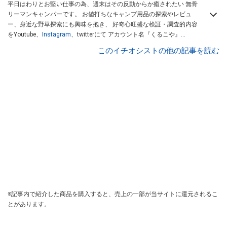
平日はわりとお堅い仕事の為、週末はその反動からか癒されたい 無骨
リーマンキャンパーです。 お値打ちなキャンプ用品の探索やレビュ
ー、身近な野草探索にも興味を抱き、 好奇心旺盛な検証・調査的内容
をYoutube、
Instagram
、twitterにて アカウント名『くるこや』
『korukoya』で配信中です！
このイチオシストの他の記事を読む
※記事内で紹介した商品を購入すると、売上の一部が当サイトに還元されるこ
とがあります。