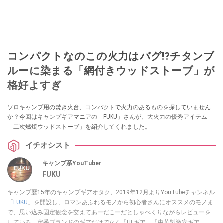
コンパクトなのこの火力はバグ⁉チタンブ
ルーに染まる「網付きウッドストーブ」が
格好よすぎ
ソロキャンプ用の焚き火台、コンパクトで火力のあるものを探していません
か？今回はキャンプギアマニアの「FUKU」さんが、大火力の優秀アイテム
「二次燃焼ウッドストーブ」を紹介してくれました。
イチオシスト
キャンプ系YouTuber
FUKU
キャンプ歴15年のキャンプギアオタク。2019年12月よりYouTubeチャンネル
「
FUKU
」を開設し、ロマンあふれるモノから初心者さんにオススメのモノま
で、思い込み固定観念を交えてあーだこーだとしゃべくりながらレビューを
している。定番ブランドのギアだけでなく「ULギア」「中華製激安ギア」