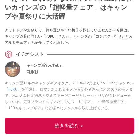
いカインズの「超軽量チェア」はキャン
プや夏祭りに大活躍
アウトドアやお祭りで、持ち運びやすい椅子を探していませんか？今回は、
キャンプ道具に詳しい「FUKU」さんが、カインズの「コンパクト折りたたみ
アルミチェア」を紹介してくれました。
イチオシスト
キャンプ系YouTuber
FUKU
キャンプ歴15年のキャンプギアオタク。2019年12月よりYouTubeチャンネル
「
FUKU
」を開設し、ロマンあふれるモノから初心者さんにオススメのモノま
で、思い込み固定観念を交えてあーだこーだとしゃべくりながらレビューを
している。定番ブランドのギアだけでなく「ULギア」「中華製激安ギア」
「100均キャンプギア」など様々なジャンルを取り上げている。
このイチオシストの他の記事を読む
続きを読む＞