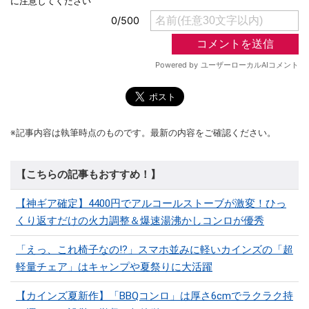
※記事内容は執筆時点のものです。最新の内容をご確認ください。
【こちらの記事もおすすめ！】
【神ギア確定】4400円でアルコールストーブが激変！ひっ
くり返すだけの火力調整＆爆速湯沸かしコンロが優秀
「えっ、これ椅子なの!?」スマホ並みに軽いカインズの「超
軽量チェア」はキャンプや夏祭りに大活躍
【カインズ夏新作】「BBQコンロ」は厚さ6cmでラクラク持