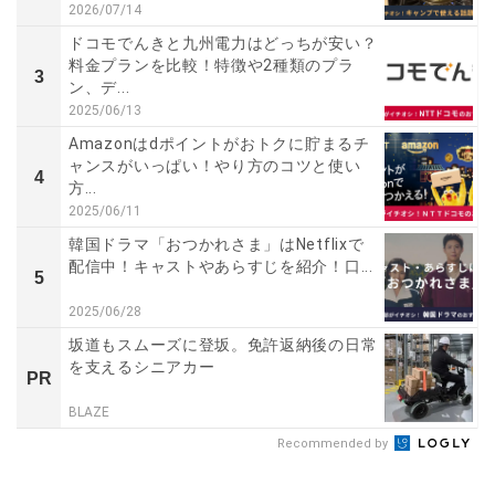
2026/07/14
ドコモでんきと九州電力はどっちが安い？
料金プランを比較！特徴や2種類のプラ
3
ン、デ...
2025/06/13
Amazonはdポイントがおトクに貯まるチ
ャンスがいっぱい！やり方のコツと使い
4
方...
2025/06/11
韓国ドラマ「おつかれさま」はNetflixで
配信中！キャストやあらすじを紹介！口...
5
2025/06/28
坂道もスムーズに登坂。免許返納後の日常
を支えるシニアカー
PR
BLAZE
Recommended by