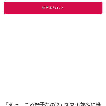
このイチオシストの他の記事を読む
続きを読む＞
「えっ、これ椅子なの!?」スマホ並みに軽