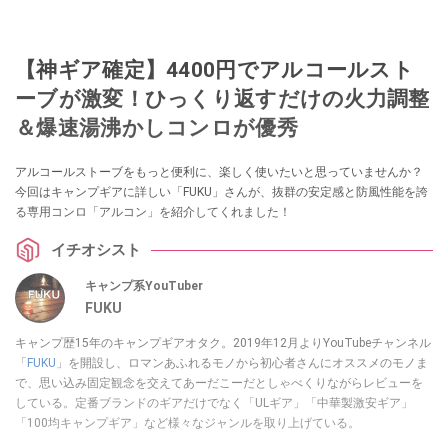
【神ギア確定】4400円でアルコールスト
ーブが激変！ひっくり返すだけの火力調整
＆爆速湯沸かしコンロが優秀
アルコールストーブをもっと便利に、楽しく使いたいと思っていませんか？
今回はキャンプギアに詳しい「FUKU」さんが、抜群の安定感と防風性能を誇
る専用コンロ「アルコン」を紹介してくれました！
イチオシスト
キャンプ系YouTuber
FUKU
キャンプ歴15年のキャンプギアオタク。2019年12月よりYouTubeチャンネル
「
FUKU
」を開設し、ロマンあふれるモノから初心者さんにオススメのモノま
で、思い込み固定観念を交えてあーだこーだとしゃべくりながらレビューを
している。定番ブランドのギアだけでなく「ULギア」「中華製激安ギア」
「100均キャンプギア」など様々なジャンルを取り上げている。