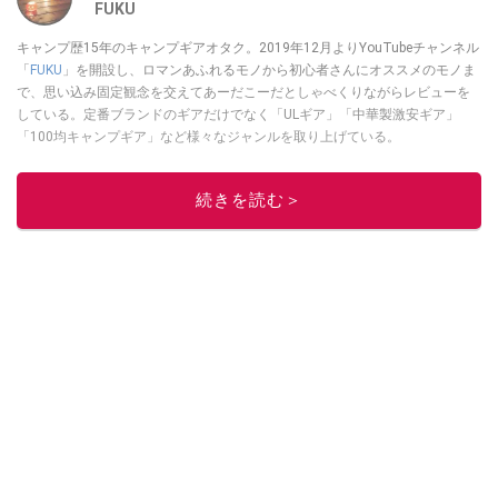
FUKU
キャンプ歴15年のキャンプギアオタク。2019年12月よりYouTubeチャンネル
「
FUKU
」を開設し、ロマンあふれるモノから初心者さんにオススメのモノま
で、思い込み固定観念を交えてあーだこーだとしゃべくりながらレビューを
している。定番ブランドのギアだけでなく「ULギア」「中華製激安ギア」
「100均キャンプギア」など様々なジャンルを取り上げている。
このイチオシストの他の記事を読む
続きを読む＞