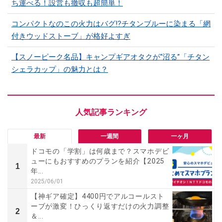
ち運べる！設営も撤収も超簡単！
コンパクトなのこの火力はバグ⁉チタンブルーに染まる「網
付きウッドストーブ」が格好よすぎ
【スノーピーク名品】キャンプギアオタクが“沼る”「チタン
シェラカップ」の魅力とは？
最新
一週間
一ヶ月
ドコモの「学割」は何歳まで？スマホデビ
ューにもおすすめのプランを紹介【2025
1
年...
2025/06/01
【神ギア確定】4400円でアルコールスト
ーブが激変！ひっくり返すだけの火力調整
2
＆...