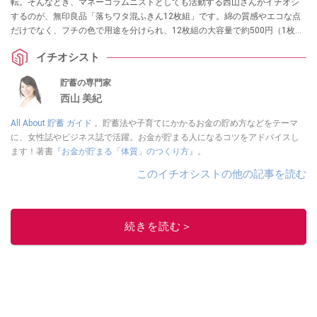
転。そんなとき、マネーコラムニストとしても活動する西山さんがイチオシ
するのが、無印良品「落ちワタ混ふきん12枚組」です。綿の質感やエコな点
だけでなく、フチの色で用途を分けられ、12枚組の大容量で約500円（1枚
41.5円）とコスパがいいところも魅力なのだとか。
イチオシスト
貯蓄の専門家
西山 美紀
All About 貯蓄 ガイド
。貯蓄法や子育てにかかるお金の貯め方などをテーマ
に、女性誌やビジネス誌で活躍。お金が貯まる人になるコツをアドバイスし
ます！著書
『お金が貯まる「体質」のつくり方』
。
このイチオシストの他の記事を読む
続きを読む＞