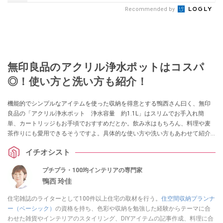
Recommended by
無印良品のアクリル浄水ポットはコスパ
◎！使い方と洗い方も紹介！
機能的でシンプルなアイテムを使った収納を得意とする鴨西さん曰く、無印
良品の「アクリル浄水ポット 浄水容量 約1.1L」はスリムでお手入れ簡
単、カートリッジもお手頃でおすすめだとか。飲み水はもちろん、料理や麦
茶作りにも愛用できるそうですよ。具体的な使い方や洗い方もあわせて紹介
します！
イチオシスト
プチプラ・100均インテリアの専門家
鴨西 玲佳
住宅雑誌のライターとして100件以上住宅の取材を行う。
住空間収納プランナ
ー（ベーシック）
の資格を持ち、色彩や収納を勉強した経験からテーマに合
わせた雑貨やインテリアのスタイリング、DIYアイテムの記事作成、料理に合