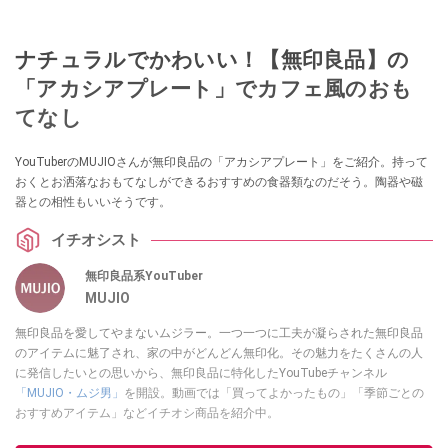
ナチュラルでかわいい！【無印良品】の
「アカシアプレート」でカフェ風のおも
てなし
YouTuberのMUJIOさんが無印良品の「アカシアプレート」をご紹介。持って
おくとお洒落なおもてなしができるおすすめの食器類なのだそう。陶器や磁
器との相性もいいそうです。
イチオシスト
無印良品系YouTuber
MUJIO
無印良品を愛してやまないムジラー。一つ一つに工夫が凝らされた無印良品
のアイテムに魅了され、家の中がどんどん無印化。その魅力をたくさんの人
に発信したいとの思いから、無印良品に特化したYouTubeチャンネル
「MUJIO・ムジ男」
を開設。動画では「買ってよかったもの」「季節ごとの
おすすめアイテム」などイチオシ商品を紹介中。
このイチオシストの他の記事を読む