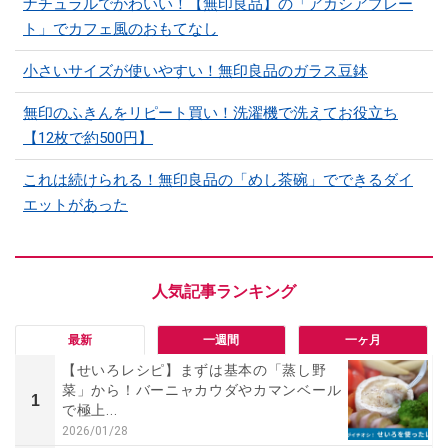
ナチュラルでかわいい！【無印良品】の「アカシアプレー
ト」でカフェ風のおもてなし
小さいサイズが使いやすい！無印良品のガラス豆鉢
無印のふきんをリピート買い！洗濯機で洗えてお役立ち
【12枚で約500円】
これは続けられる！無印良品の「めし茶碗」でできるダイ
エットがあった
最新
一週間
一ヶ月
【せいろレシピ】まずは基本の「蒸し野
菜」から！バーニャカウダやカマンベール
1
で極上...
2026/01/28