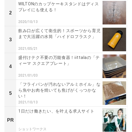
WILTONのカップケーキスタンドはディス
プレイにも使える！
2
2020/10/13
飲み口が広くて衛生的！スポーツから育児
まで大活躍の水筒「ハイドロフラスク」
3
2021/05/21
盛付けテク不要の万能食器！iittalaの「テ
ィーマ スクエアプレート」
4
2021/01/03
「フライパンが汚れないアルミホイル」な
ら魚やお肉を焼いても焦げがくっつかな
5
い！
2021/10/13
1日だけ働きたい、を叶える求人サイト
PR
ショットワークス