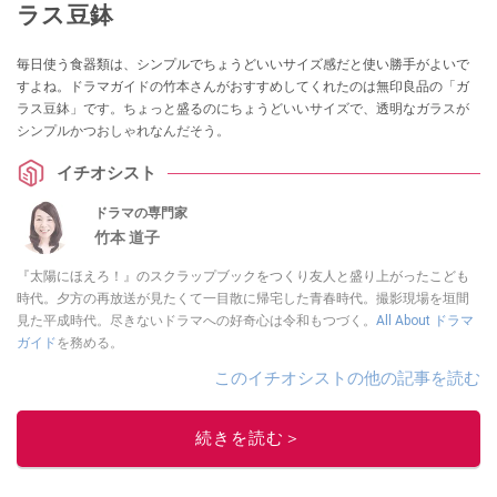
ラス豆鉢
毎日使う食器類は、シンプルでちょうどいいサイズ感だと使い勝手がよいで
すよね。ドラマガイドの竹本さんがおすすめしてくれたのは無印良品の「ガ
ラス豆鉢」です。ちょっと盛るのにちょうどいいサイズで、透明なガラスが
シンプルかつおしゃれなんだそう。
イチオシスト
ドラマの専門家
竹本 道子
『太陽にほえろ！』のスクラップブックをつくり友人と盛り上がったこども
時代。夕方の再放送が見たくて一目散に帰宅した青春時代。撮影現場を垣間
見た平成時代。尽きないドラマへの好奇心は令和もつづく。
All About ドラマ
ガイド
を務める。
このイチオシストの他の記事を読む
続きを読む＞