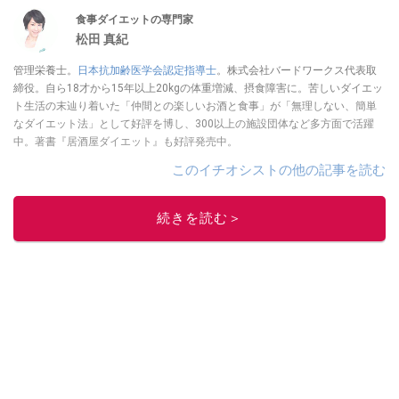
食事ダイエットの専門家
松田 真紀
管理栄養士。
日本抗加齢医学会認定指導士
。株式会社バードワークス代表取
締役。自ら18才から15年以上20kgの体重増減、摂食障害に。苦しいダイエッ
ト生活の末辿り着いた「仲間との楽しいお酒と食事」が「無理しない、簡単
なダイエット法」として好評を博し、300以上の施設団体など多方面で活躍
中。著書『居酒屋ダイエット』も好評発売中。
このイチオシストの他の記事を読む
続きを読む＞