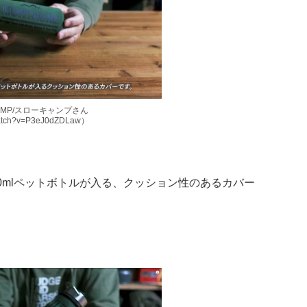
CAMP/スローキャンプさん
watch?v=P3eJ0dZDLaw）
00mlペットボトルが入る、クッション性のあるカバー