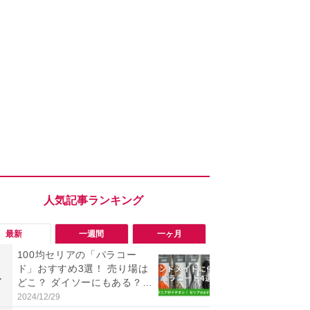
最新
一週間
一ヶ月
100均セリアの「パラコー
「ヤバい！
ド」おすすめ3選！ 売り場は
った…」と
1
1
どこ？ ダイソーにもある？
【7月30日G
色・長さ・太さも種類豊富
更】内容を
2024/12/29
2026/07/31