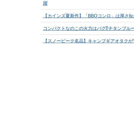
躍
【カインズ夏新作】「BBQコンロ」は厚さ6
コンパクトなのこの火力はバグ⁉チタンブル
【スノーピーク名品】キャンプギアオタクが