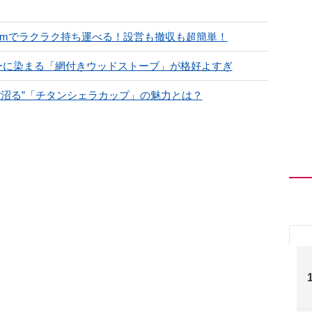
cmでラクラク持ち運べる！設営も撤収も超簡単！
ーに染まる「網付きウッドストーブ」が格好よすぎ
“沼る”「チタンシェラカップ」の魅力とは？