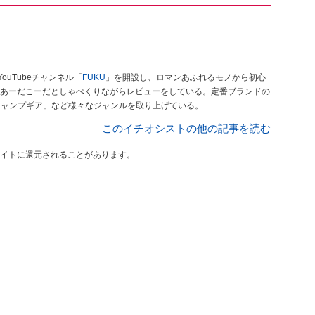
ouTubeチャンネル「
FUKU
」を開設し、ロマンあふれるモノから初心
あーだこーだとしゃべくりながらレビューをしている。定番ブランドの
キャンプギア」など様々なジャンルを取り上げている。
このイチオシストの他の記事を読む
イトに還元されることがあります。