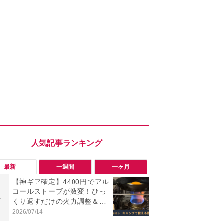
最新
一週間
一ヶ月
【神ギア確定】4400円でアル
「ヤバい！
コールストーブが激変！ひっ
った…」と
1
1
くり返すだけの火力調整＆爆
【7月30日G
速湯沸かしコンロが優秀
更】内容を
2026/07/14
2026/07/31