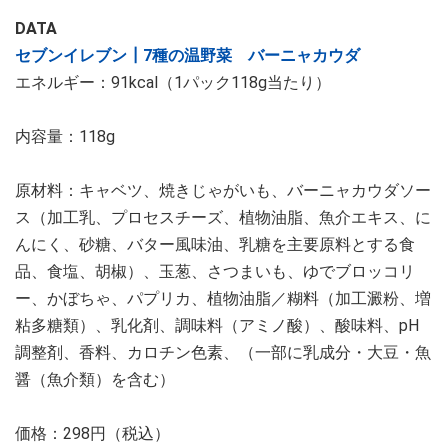
DATA
セブンイレブン┃7種の温野菜 バーニャカウダ
エネルギー：91kcal（1パック118g当たり）
内容量：118g
原材料：キャベツ、焼きじゃがいも、バーニャカウダソー
ス（加工乳、プロセスチーズ、植物油脂、魚介エキス、に
んにく、砂糖、バター風味油、乳糖を主要原料とする食
品、食塩、胡椒）、玉葱、さつまいも、ゆでブロッコリ
ー、かぼちゃ、パプリカ、植物油脂／糊料（加工澱粉、増
粘多糖類）、乳化剤、調味料（アミノ酸）、酸味料、pH
調整剤、香料、カロチン色素、（一部に乳成分・大豆・魚
醤（魚介類）を含む）
価格：298円（税込）