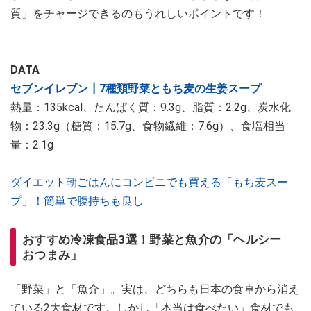
質」をチャージできるのもうれしいポイントです！
DATA
セブンイレブン┃7種類野菜ともち麦の生姜スープ
熱量：135kcal、たんぱく質：9.3g、脂質：2.2g、炭水化
物：23.3g（糖質：15.7g、食物繊維：7.6g）、食塩相当
量：2.1g
ダイエット朝ごはんにコンビニでも買える「もち麦スー
プ」！簡単で腹持ちも良し
おすすめ冷凍食品3選！野菜と魚介の「ヘルシー
おつまみ」
「野菜」と「魚介」。実は、どちらも日本の食卓から消え
ている2大食材です。しかし「本当は食べたい」食材でも