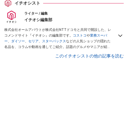
イチオシスト
ライター / 編集
イチオシ編集部
株式会社オールアバウトが株式会社NTTドコモと共同で開設した、レ
コメンドサイト『イチオシ』の編集部です。
コストコ
や
業務スーパ
ー
、
ダイソー
、
セリア
、
スターバックス
などの人気ショップの隠れた
名品を、コラムや動画を通してご紹介。話題のグルメやマニアが紹介
するアウトドア情報も満載です。配信しているコンテンツは専門家や
このイチオシストの他の記事を読む
インフルエンサーが実際に使用してレビューしています。毎日トレン
ド情報をお届けしているので、ぜひ
Googleニュースでフォロー
してく
ださい！