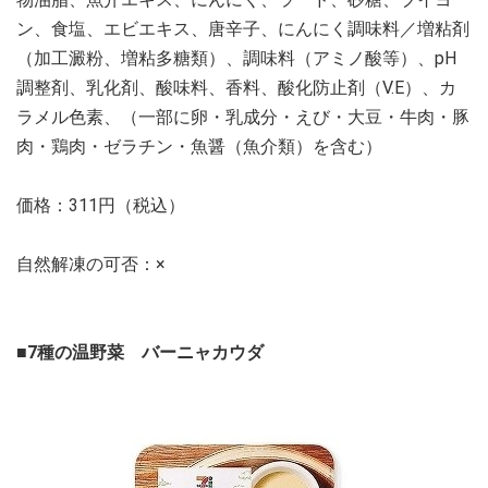
ン、食塩、エビエキス、唐辛子、にんにく調味料／増粘剤
（加工澱粉、増粘多糖類）、調味料（アミノ酸等）、pH
調整剤、乳化剤、酸味料、香料、酸化防止剤（V.E）、カ
ラメル色素、（一部に卵・乳成分・えび・大豆・牛肉・豚
肉・鶏肉・ゼラチン・魚醤（魚介類）を含む）
価格：311円（税込）
自然解凍の可否：×
■7種の温野菜 バーニャカウダ