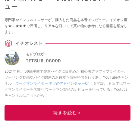
ュー
専門家やインフルエンサーが、購入した商品を本音でレビュー。イチオシ度
を★～★★★で評価し、リアルな口コミで買い物の参考になる情報を紹介し
ます。
イチオシスト
モトブロガー
TETSU BLOGOOD
2021年春。 50歳手前で突然バイクに目覚めた 初心者アラフィフライダー。
ツーリング動画やバイク関連のお役立ち情報発信を行う為、 YouTubeチャン
ネル「
ワークマンライダー テツのアドベンチャーCh
」を開設。 直近ではワー
クマンライダーを名乗り ワークマン製品のレビューを行っている。Youtube
チャンネルは
こちら
から！
このイチオシストの他の記事を読む
続きを読む＞