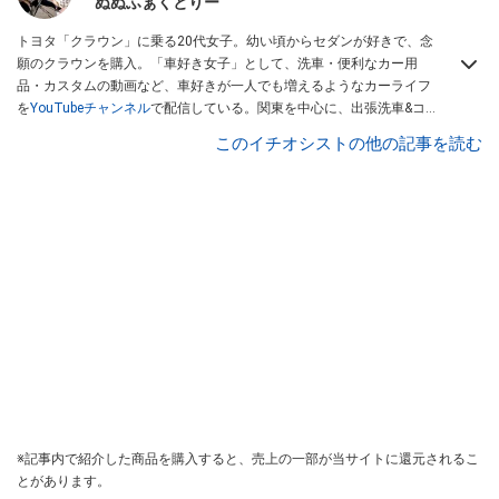
ぬぬふぁくとりー
トヨタ「クラウン」に乗る20代女子。幼い頃からセダンが好きで、念
願のクラウンを購入。「車好き女子」として、洗車・便利なカー用
品・カスタムの動画など、車好きが一人でも増えるようなカーライフ
を
YouTubeチャンネル
で配信している。関東を中心に、出張洗車&コ
ーティングを行う、洗車のNUNUFACTORYも展開中！ Twitterは
こち
このイチオシストの他の記事を読む
ら
から！
※記事内で紹介した商品を購入すると、売上の一部が当サイトに還元されるこ
とがあります。