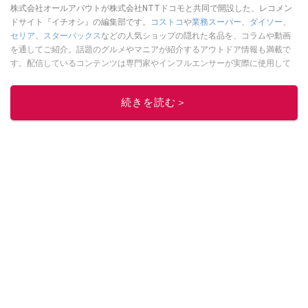
株式会社オールアバウトが株式会社NTTドコモと共同で開設した、レコメン
ドサイト『イチオシ』の編集部です。
コストコ
や
業務スーパー
、
ダイソー
、
セリア
、
スターバックス
などの人気ショップの隠れた名品を、コラムや動画
を通してご紹介。話題のグルメやマニアが紹介するアウトドア情報も満載で
す。配信しているコンテンツは専門家やインフルエンサーが実際に使用して
レビューしています。毎日トレンド情報をお届けしているので、ぜひ
Google
ニュースでフォロー
してください！
続きを読む＞
このイチオシストの他の記事を読む