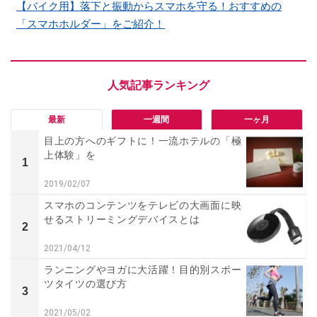
【バイク用】落下と振動からスマホを守る！おすすめの
「スマホホルダー」をご紹介！
最新
一週間
一ヶ月
目上の方へのギフトに！一流ホテルの「極
上体験」を
1
2019/02/07
スマホのコンテンツをテレビの大画面に映
せるストリーミングデバイスとは
2
2021/04/12
ランニングやヨガに大活躍！目的別スポー
ツタイツの選び方
3
2021/05/02