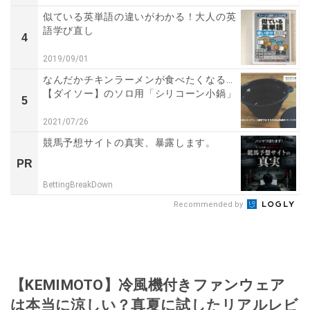
似ている英単語の違いがわかる！大人の英
語学び直し
4
2019/09/01
なんだかチキンラーメンが食べたくなる…
【ダイソー】のソロ用「シリコーン小鍋」
5
2021/07/26
競馬予想サイトの真実、暴露します。
PR
BettingBreakDown
Recommended by
【KEMIMOTO】冷風機付きファンウェア
は本当に涼しい？真夏に試したリアルレビ