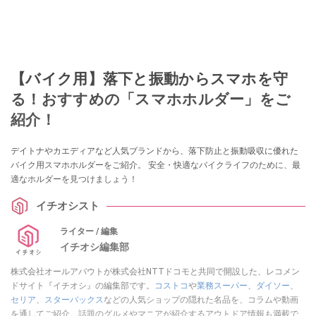
【バイク用】落下と振動からスマホを守
る！おすすめの「スマホホルダー」をご
紹介！
デイトナやカエディアなど人気ブランドから、落下防止と振動吸収に優れた
バイク用スマホホルダーをご紹介。 安全・快適なバイクライフのために、最
適なホルダーを見つけましょう！
イチオシスト
ライター / 編集
イチオシ編集部
株式会社オールアバウトが株式会社NTTドコモと共同で開設した、レコメン
ドサイト『イチオシ』の編集部です。
コストコ
や
業務スーパー
、
ダイソー
、
セリア
、
スターバックス
などの人気ショップの隠れた名品を、コラムや動画
を通してご紹介。話題のグルメやマニアが紹介するアウトドア情報も満載で