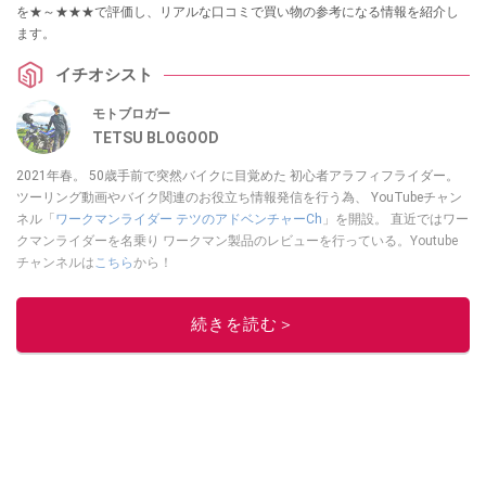
を★～★★★で評価し、リアルな口コミで買い物の参考になる情報を紹介し
ます。
イチオシスト
モトブロガー
TETSU BLOGOOD
2021年春。 50歳手前で突然バイクに目覚めた 初心者アラフィフライダー。
ツーリング動画やバイク関連のお役立ち情報発信を行う為、 YouTubeチャン
ネル「
ワークマンライダー テツのアドベンチャーCh
」を開設。 直近ではワー
クマンライダーを名乗り ワークマン製品のレビューを行っている。Youtube
チャンネルは
こちら
から！
このイチオシストの他の記事を読む
続きを読む＞