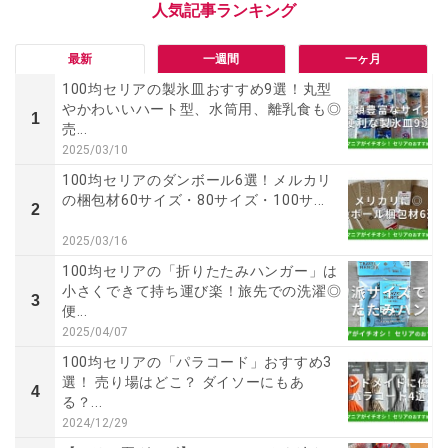
最新
一週間
一ヶ月
100均セリアの製氷皿おすすめ9選！丸型
やかわいいハート型、水筒用、離乳食も◎
1
売...
2025/03/10
100均セリアのダンボール6選！メルカリ
の梱包材60サイズ・80サイズ・100サ...
2
2025/03/16
100均セリアの「折りたたみハンガー」は
小さくできて持ち運び楽！旅先での洗濯◎
3
便...
2025/04/07
100均セリアの「パラコード」おすすめ3
選！ 売り場はどこ？ ダイソーにもあ
4
る？...
2024/12/29