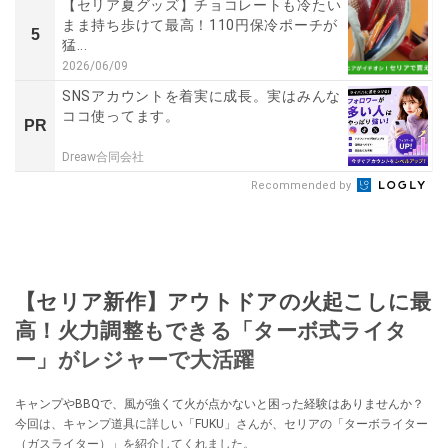
【セリア夏グッズ】チョコレートも冷たい
まま持ち歩けて最高！110円保冷ポーチが
5
猛...
2026/06/09
SNSアカウントを着実に成長。実はみんな
ココ使ってます。
PR
Dreaw合同会社
Recommended by
【セリア新作】アウトドアの火起こしに最
高！火力調整もできる「ターボ式ライタ
ー」がレジャーで大活躍
キャンプやBBQで、風が強くて火が点かないと困った経験はありませんか？
今回は、キャンプ道具に詳しい「FUKU」さんが、セリアの「ターボライター
（ガスライター）」を紹介してくれました。