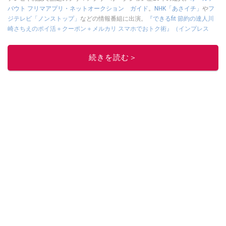
バウト フリマアプリ・ネットオークション ガイド
。
NHK「あさイチ」
や
フ
ジテレビ「ノンストップ」
などの情報番組に出演。
『できるfit 節約の達人川
崎さちえのポイ活＋クーポン＋メルカリ スマホでおトク術』（インプレス
刊）
、
『「ゆる副業」のはじめかた メルカリ スマホ1つでスキマ時間に効率
的に稼ぐ！』（翔泳社刊）
ほか著書多数。ブログは
「川崎さちえのごちゃま
続きを読む＞
ぜ日記」
。
■経歴：2003年、夫が子育てをするために、突然会社を辞める。翌月からの
給料が０円になり、家にいながら、しかも空いた時間でできるオークション
に目をつける。しかし、取引の仕方がわからずに、まずは落札者として参
加。その後、出品者側にまわり、家の中の物を出品しまくる。出品する物が
ほぼなくなってからは、仕入れを経験。ネットオークションを生活の一部に
取り入れるべく、「ネットオークションやフリマアプリは生活のインフラに
なる」という考えを持つ。また消費税増税の社会においては、ネットオーク
ションやフリマアプリが家計の救世主になりえると考え、業者とは違う視点
でユーザーとして参加中。
このイチオシストの他の記事を読む