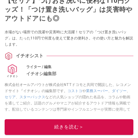
【セリア】つけおき洗いに便利な110円グ
ッズ！「つけ置き洗いバッグ」は災害時や
アウトドアにも◎
水場がない場所での洗濯や災害時に大活躍！セリアの「つけ置き洗いバッ
グ」は、たった110円で何度も使えて驚きの便利さ。その使い方と魅力を解説
します。
イチオシスト
ライター / 編集
イチオシ編集部
株式会社オールアバウトが株式会社NTTドコモと共同で開設した、レコメン
ドサイト『イチオシ』の編集部です。
コストコ
や
業務スーパー
、
ダイソー
、
セリア
、
スターバックス
などの人気ショップの隠れた名品を、コラムや動画
を通してご紹介。話題のグルメやマニアが紹介するアウトドア情報も満載で
す。配信しているコンテンツは専門家やインフルエンサーが実際に使用して
レビューしています。毎日トレンド情報をお届けしているので、ぜひ
Google
ニュースでフォロー
してください！
続きを読む＞
このイチオシストの他の記事を読む