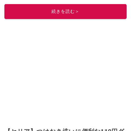
ぜ日記」
。
■経歴：2003年、夫が子育てをするために、突然会社を辞める。翌月からの
続きを読む＞
給料が０円になり、家にいながら、しかも空いた時間でできるオークション
に目をつける。しかし、取引の仕方がわからずに、まずは落札者として参
加。その後、出品者側にまわり、家の中の物を出品しまくる。出品する物が
ほぼなくなってからは、仕入れを経験。ネットオークションを生活の一部に
取り入れるべく、「ネットオークションやフリマアプリは生活のインフラに
なる」という考えを持つ。また消費税増税の社会においては、ネットオーク
ションやフリマアプリが家計の救世主になりえると考え、業者とは違う視点
でユーザーとして参加中。
このイチオシストの他の記事を読む