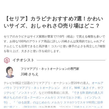
【セリア】カラビナおすすめ7選！かわい
いサイズ、おしゃれさ◎売り場はどこ？
セリアのカラビナはサイズ展開が豊富で110円（税込）で買える種類も多いで
す。お得な100均のアウトドア用品に詳しい川崎さんは実用的でおしゃれアイ
テムとしても活用できると高評価！ コスパと使い勝手のよさを両立した7種類
を取り上げ、大きさと使い方を紹介します。
イチオシスト
フリマアプリ・ネットオークションの専門家
川崎 さちえ
テレビや雑誌で話題のフリマアプリ・オークション歴20年の達人。
オールア
バウト フリマアプリ・ネットオークション ガイド
。
NHK「あさイチ」
や
フ
ジテレビ「ノンストップ」
などの情報番組に出演。
『できるfit 節約の達人川
崎さちえのポイ活＋クーポン＋メルカリ スマホでおトク術』（インプレス
刊）
、
『「ゆる副業」のはじめかた メルカリ スマホ1つでスキマ時間に効率
的に稼ぐ！』（翔泳社刊）
ほか著書多数。ブログは
「川崎さちえのごちゃま