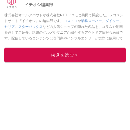
イチオシ編集部
株式会社オールアバウトが株式会社NTTドコモと共同で開設した、レコメン
ドサイト『イチオシ』の編集部です。
コストコ
や
業務スーパー
、
ダイソー
、
セリア
、
スターバックス
などの人気ショップの隠れた名品を、コラムや動画
を通してご紹介。話題のグルメやマニアが紹介するアウトドア情報も満載で
す。配信しているコンテンツは専門家やインフルエンサーが実際に使用して
レビューしています。毎日トレンド情報をお届けしているので、ぜひ
Google
ニュースでフォロー
してください！
続きを読む＞
このイチオシストの他の記事を読む