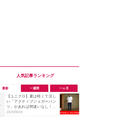
最新
一週間
一ヶ月
【ユニクロ】夏は軽くて涼し
「知らない
い「アクティブジョガーパン
い？怪しすぎ
1
1
ツ」があれば間違いなし！部
NEアカウン
屋着やワンマイルコーデに最
トアウトす
2025/06/16
2026/08/03