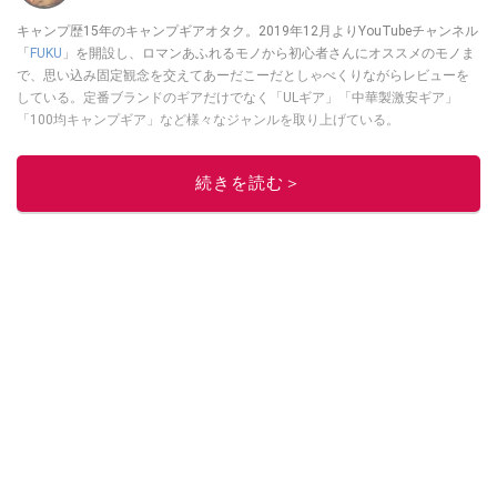
キャンプ歴15年のキャンプギアオタク。2019年12月よりYouTubeチャンネル
「
FUKU
」を開設し、ロマンあふれるモノから初心者さんにオススメのモノま
で、思い込み固定観念を交えてあーだこーだとしゃべくりながらレビューを
している。定番ブランドのギアだけでなく「ULギア」「中華製激安ギア」
「100均キャンプギア」など様々なジャンルを取り上げている。
このイチオシストの他の記事を読む
続きを読む＞