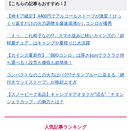
【こちらの記事もおすすめ！】
【神ギア確定】4400円でアルコールストーブが激変！ひっ
くり返すだけの火力調整＆爆速湯沸かしコンロが優秀
「えっ、これ椅子なの!?」スマホ並みに軽いカインズの「超
軽量チェア」はキャンプや夏祭りに大活躍
【カインズ夏新作】「BBQコンロ」は厚さ6cmでラクラク持
ち運べる！設営も撤収も超簡単！
コンパクトなのこの火力はバグ⁉チタンブルーに染まる「網
付きウッドストーブ」が格好よすぎ
【スノーピーク名品】キャンプギアオタクが“沼る”「チタン
シェラカップ」の魅力とは？