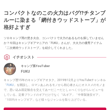
コンパクトなのこの火力はバグ⁉チタンブ
ルーに染まる「網付きウッドストーブ」が
格好よすぎ
ソロキャンプ用の焚き火台、コンパクトで火力のあるものを探していません
か？今回はキャンプギアマニアの「FUKU」さんが、大火力の優秀アイテム
「二次燃焼ウッドストーブ」を紹介してくれました。
イチオシスト
キャンプ系YouTuber
FUKU
キャンプ歴15年のキャンプギアオタク。2019年12月よりYouTubeチャンネル
「
FUKU
」を開設し、ロマンあふれるモノから初心者さんにオススメのモノま
で、思い込み固定観念を交えてあーだこーだとしゃべくりながらレビューを
している。定番ブランドのギアだけでなく「ULギア」「中華製激安ギア」
「100均キャンプギア」など様々なジャンルを取り上げている。
このイチオシストの他の記事を読む