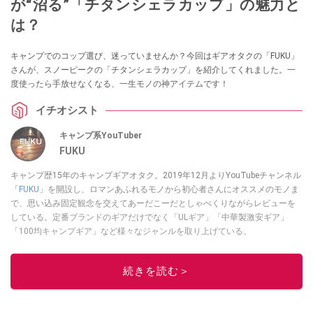
が“沼る”「チタンシェラカップ」の魅力と
は？
キャンプでのコップ選び、迷っていませんか？今回はギアオタクの「FUKU」
さんが、スノーピークの「チタンシェラカップ」を紹介してくれました。一
度使ったら手放せなくなる、一生モノの神アイテムです！
イチオシスト
キャンプ系YouTuber
FUKU
キャンプ歴15年のキャンプギアオタク。2019年12月よりYouTubeチャンネル
「
FUKU
」を開設し、ロマンあふれるモノから初心者さんにオススメのモノま
で、思い込み固定観念を交えてあーだこーだとしゃべくりながらレビューを
している。定番ブランドのギアだけでなく「ULギア」「中華製激安ギア」
「100均キャンプギア」など様々なジャンルを取り上げている。
このイチオシストの他の記事を読む
続きを読む＞