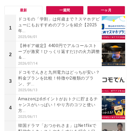
最新
一週間
一ヶ月
ドコモの「学割」は何歳まで？スマホデビ
ューにもおすすめのプランを紹介【2025
1
年...
2025/06/01
【神ギア確定】4400円でアルコールスト
ーブが激変！ひっくり返すだけの火力調整
2
＆...
2026/07/14
ドコモでんきと九州電力はどっちが安い？
料金プランを比較！特徴や2種類のプラ
3
ン、デ...
2025/06/13
Amazonはdポイントがおトクに貯まるチ
ャンスがいっぱい！やり方のコツと使い
4
方...
2025/06/11
韓国ドラマ「おつかれさま」はNetflixで