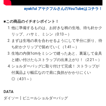
ayakful アヤクフルさんのYouTubeはコチラ！
■この商品のイチオシポイント！
他に準備するものは、お好きな柄の生地、待ち針かク
リップ、ハサミ、ミシン（0:13～）
まずは生地の表を合わせるようにして半分に折り、待
ち針かクリップで留めていく（1:41～）
生地の内側1cmをミシンで縫ったあと、裏返して金具
と縫い付けたらストラップの出来上がり！（2:21～）
ショルダーバッグに取り付けて完成！ ストラップが
付属品より幅広なので肩に負担がかかりにくい
◎（4:31～）
DATA
ダイソー┃ビニールショルダーバッグ