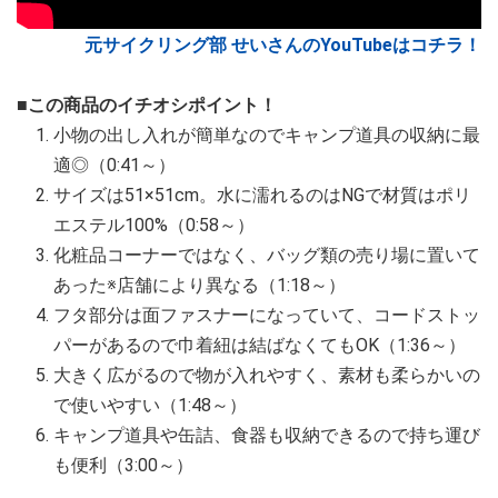
元サイクリング部 せいさんのYouTubeはコチラ！
■この商品のイチオシポイント！
小物の出し入れが簡単なのでキャンプ道具の収納に最
適◎（0:41～）
サイズは51×51cm。水に濡れるのはNGで材質はポリ
エステル100%（0:58～）
化粧品コーナーではなく、バッグ類の売り場に置いて
あった※店舗により異なる（1:18～）
フタ部分は面ファスナーになっていて、コードストッ
パーがあるので巾着紐は結ばなくてもOK（1:36～）
大きく広がるので物が入れやすく、素材も柔らかいの
で使いやすい（1:48～）
キャンプ道具や缶詰、食器も収納できるので持ち運び
も便利（3:00～）