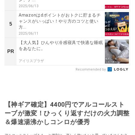
2025/06/13
Amazonはdポイントがおトクに貯まるチ
ャンスがいっぱい！やり方のコツと使い
5
方...
2025/06/11
【大人気】ひんやり冷感寝具で快適な睡眠
をあなたに。
PR
アイリスプラザ
Recommended by
【神ギア確定】4400円でアルコールスト
ーブが激変！ひっくり返すだけの火力調整
＆爆速湯沸かしコンロが優秀