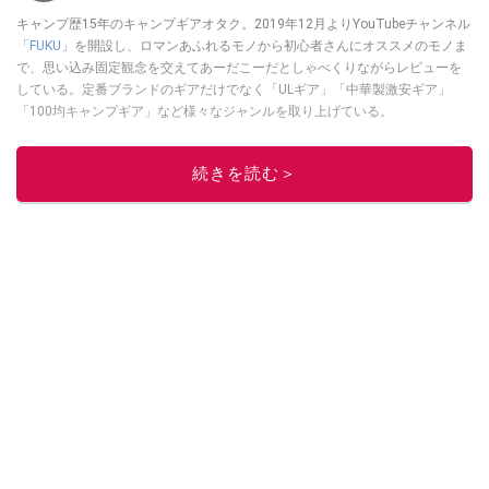
キャンプ歴15年のキャンプギアオタク。2019年12月よりYouTubeチャンネル
「
FUKU
」を開設し、ロマンあふれるモノから初心者さんにオススメのモノま
で、思い込み固定観念を交えてあーだこーだとしゃべくりながらレビューを
している。定番ブランドのギアだけでなく「ULギア」「中華製激安ギア」
「100均キャンプギア」など様々なジャンルを取り上げている。
このイチオシストの他の記事を読む
続きを読む＞