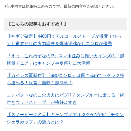
※記事内容は執筆時点のものです。最新の内容をご確認ください。
【こちらの記事もおすすめ！】
【神ギア確定】4400円でアルコールストーブが激変！ひっ
くり返すだけの火力調整＆爆速湯沸かしコンロが優秀
「えっ、これ椅子なの!?」スマホ並みに軽いカインズの「超
軽量チェア」はキャンプや夏祭りに大活躍
【カインズ夏新作】「BBQコンロ」は厚さ6cmでラクラク持
ち運べる！設営も撤収も超簡単！
コンパクトなのこの火力はバグ⁉チタンブルーに染まる「網
付きウッドストーブ」が格好よすぎ
【スノーピーク名品】キャンプギアオタクが“沼る”「チタン
シェラカップ」の魅力とは？