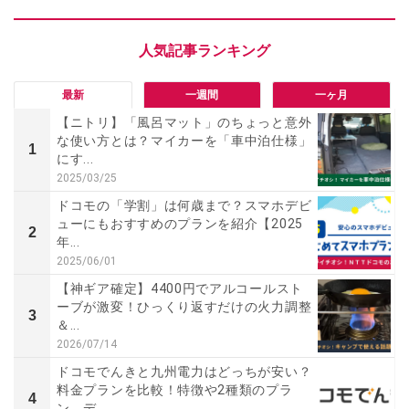
最新
一週間
一ヶ月
【ニトリ】「風呂マット」のちょっと意外
な使い方とは？マイカーを「車中泊仕様」
1
にす...
2025/03/25
ドコモの「学割」は何歳まで？スマホデビ
ューにもおすすめのプランを紹介【2025
2
年...
2025/06/01
【神ギア確定】4400円でアルコールスト
ーブが激変！ひっくり返すだけの火力調整
3
＆...
2026/07/14
ドコモでんきと九州電力はどっちが安い？
料金プランを比較！特徴や2種類のプラ
4
ン、デ...