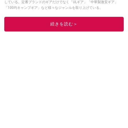
している。定番ブランドのギアだけでなく「ULギア」「中華製激安ギア」
「100均キャンプギア」など様々なジャンルを取り上げている。
このイチオシストの他の記事を読む
続きを読む＞