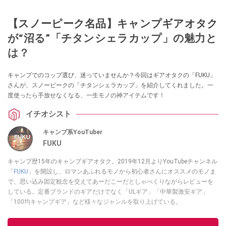
【スノーピーク名品】キャンプギアオタク
が“沼る”「チタンシェラカップ」の魅力と
は？
キャンプでのコップ選び、迷っていませんか？今回はギアオタクの「FUKU」
さんが、スノーピークの「チタンシェラカップ」を紹介してくれました。一
度使ったら手放せなくなる、一生モノの神アイテムです！
イチオシスト
キャンプ系YouTuber
FUKU
キャンプ歴15年のキャンプギアオタク。2019年12月よりYouTubeチャンネル
「
FUKU
」を開設し、ロマンあふれるモノから初心者さんにオススメのモノま
で、思い込み固定観念を交えてあーだこーだとしゃべくりながらレビューを
している。定番ブランドのギアだけでなく「ULギア」「中華製激安ギア」
「100均キャンプギア」など様々なジャンルを取り上げている。
このイチオシストの他の記事を読む