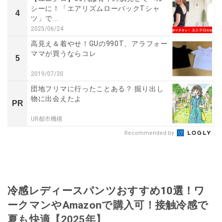
シーに！「エアリズムローバックTシャ
4
ツ」で...
2025/06/24
高見え＆着やせ！GUの990T、アラフォー
ママが買うならコレ
5
2019/07/30
団地フリマに行ったことある？ 掘り出し
物に出会えたよ
PR
UR都市機構
Recommended by
冷感レディースパンツおすすめ10選！ワ
ークマンやAmazonで購入可！接触冷感で
夏も快適【2025年】