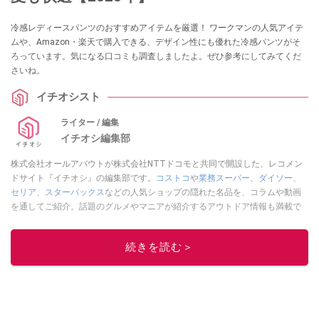
冷感レディースパンツのおすすめアイテムを厳選！ ワークマンの人気アイテ
ムや、Amazon・楽天で購入できる、デザイン性にも優れた冷感パンツがそ
ろっています。気になる口コミも調査しましたよ。ぜひ参考にしてみてくだ
さいね。
イチオシスト
ライター / 編集
イチオシ編集部
株式会社オールアバウトが株式会社NTTドコモと共同で開設した、レコメン
ドサイト『イチオシ』の編集部です。
コストコ
や
業務スーパー
、
ダイソー
、
セリア
、
スターバックス
などの人気ショップの隠れた名品を、コラムや動画
を通してご紹介。話題のグルメやマニアが紹介するアウトドア情報も満載で
す。配信しているコンテンツは専門家やインフルエンサーが実際に使用して
レビューしています。毎日トレンド情報をお届けしているので、ぜひ
Google
続きを読む＞
ニュースでフォロー
してください！
このイチオシストの他の記事を読む