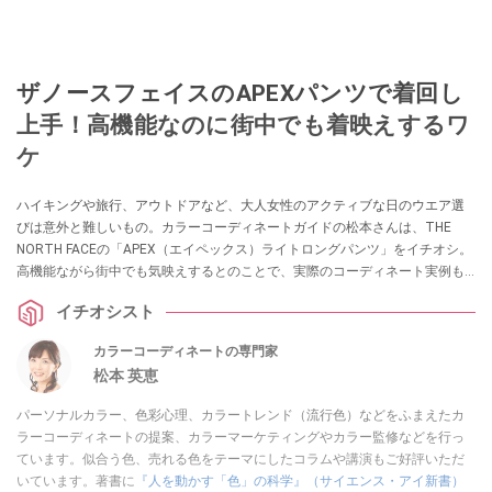
ザノースフェイスのAPEXパンツで着回し
上手！高機能なのに街中でも着映えするワ
ケ
ハイキングや旅行、アウトドアなど、大人女性のアクティブな日のウエア選
びは意外と難しいもの。カラーコーディネートガイドの松本さんは、THE
NORTH FACEの「APEX（エイペックス）ライトロングパンツ」をイチオシ。
高機能ながら街中でも気映えするとのことで、実際のコーディネート実例も
教えていただきました。
イチオシスト
カラーコーディネートの専門家
松本 英恵
パーソナルカラー、色彩心理、カラートレンド（流行色）などをふまえたカ
ラーコーディネートの提案、カラーマーケティングやカラー監修などを行っ
ています。似合う色、売れる色をテーマにしたコラムや講演もご好評いただ
いています。著書に
『人を動かす「色」の科学』（サイエンス・アイ新書）