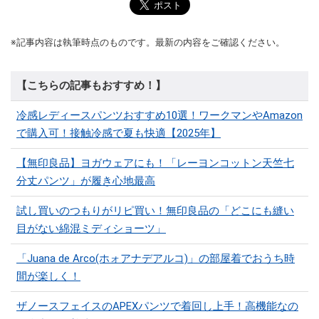
※記事内容は執筆時点のものです。最新の内容をご確認ください。
【こちらの記事もおすすめ！】
冷感レディースパンツおすすめ10選！ワークマンやAmazon
で購入可！接触冷感で夏も快適【2025年】
【無印良品】ヨガウェアにも！「レーヨンコットン天竺七
分丈パンツ」が履き心地最高
試し買いのつもりがリピ買い！無印良品の「どこにも縫い
目がない綿混ミディショーツ」
「Juana de Arco(ホォアナデアルコ)」の部屋着でおうち時
間が楽しく！
ザノースフェイスのAPEXパンツで着回し上手！高機能なの