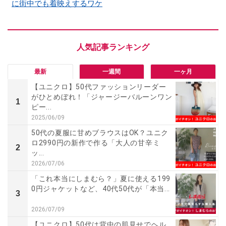
に街中でも着映えするワケ
最新
一週間
一ヶ月
【ユニクロ】50代ファッションリーダー
がひとめぼれ！「ジャージーバルーンワン
1
ピー...
2025/06/09
50代の夏服に甘めブラウスはOK？ユニク
ロ2990円の新作で作る「大人の甘辛ミ
2
ッ...
2026/07/06
「これ本当にしまむら？」夏に使える199
0円ジャケットなど、40代50代が「本当...
3
2026/07/09
【ユニクロ】50代は背中の肌見せでヘル