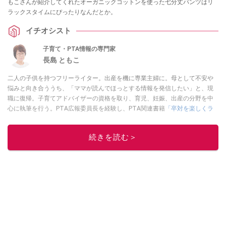
もこさんが紹介してくれたオーガニックコットンを使った七分丈パンツはリ
ラックスタイムにぴったりなんだとか。
イチオシスト
子育て・PTA情報の専門家
長島 ともこ
二人の子供を持つフリーライター。出産を機に専業主婦に。母として不安や
悩みと向き合ううち、「ママが読んでほっとする情報を発信したい」と、現
職に復帰。子育てアドバイザーの資格を取り、育児、妊娠、出産の分野を中
心に執筆を行う。PTA広報委員長を経験し、PTA関連書籍
「卒対を楽しくラ
クに乗り切る本」
などを出版。
このイチオシストの他の記事を読む
続きを読む＞