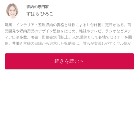
収納の専門家
すはら ひろこ
建築・インテリア・整理収納の資格と経験による片付け術に定評がある。商
品開発や収納用品のデザイン監修をはじめ、雑誌やテレビ、ラジオなどメデ
ィア出演多数。著書・監修書20冊以上、人気講師として各地でセミナーを開
催。共働き主婦の目線から追求した収納法は、誰もが実践しやすくヤル気が
続くと好評。
このイチオシストの他の記事を読む
続きを読む＞