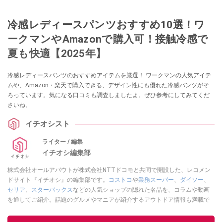
冷感レディースパンツおすすめ10選！ワ
ークマンやAmazonで購入可！接触冷感で
夏も快適【2025年】
冷感レディースパンツのおすすめアイテムを厳選！ ワークマンの人気アイテ
ムや、Amazon・楽天で購入できる、デザイン性にも優れた冷感パンツがそ
ろっています。気になる口コミも調査しましたよ。ぜひ参考にしてみてくだ
さいね。
イチオシスト
ライター / 編集
イチオシ編集部
株式会社オールアバウトが株式会社NTTドコモと共同で開設した、レコメン
ドサイト『イチオシ』の編集部です。
コストコ
や
業務スーパー
、
ダイソー
、
セリア
、
スターバックス
などの人気ショップの隠れた名品を、コラムや動画
を通してご紹介。話題のグルメやマニアが紹介するアウトドア情報も満載で
す。配信しているコンテンツは専門家やインフルエンサーが実際に使用して
レビューしています。毎日トレンド情報をお届けしているので、ぜひ
Google