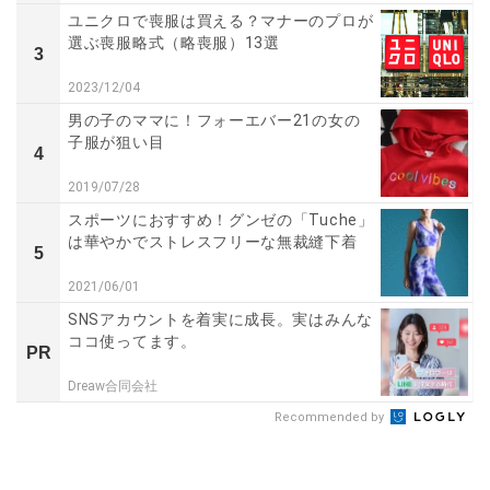
ユニクロで喪服は買える？マナーのプロが
選ぶ喪服略式（略喪服）13選
3
2023/12/04
男の子のママに！フォーエバー21の女の
子服が狙い目
4
2019/07/28
スポーツにおすすめ！グンゼの「Tuche」
は華やかでストレスフリーな無裁縫下着
5
2021/06/01
SNSアカウントを着実に成長。実はみんな
ココ使ってます。
PR
Dreaw合同会社
Recommended by