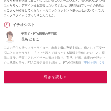
おうち時間を快適に過ごすのに欠かせないルームウエア。着心地やはき心地
はもちろん、デザイン性も重視したいですよね。無印良品フリークの長島と
もこさんが紹介してくれたオーガニックコットンを使った七分丈パンツはリ
ラックスタイムにぴったりなんだとか。
イチオシスト
子育て・PTA情報の専門家
長島 ともこ
二人の子供を持つフリーライター。出産を機に専業主婦に。母として不安や
悩みと向き合ううち、「ママが読んでほっとする情報を発信したい」と、現
職に復帰。子育てアドバイザーの資格を取り、育児、妊娠、出産の分野を中
心に執筆を行う。PTA広報委員長を経験し、PTA関連書籍
「卒対を楽しくラ
クに乗り切る本」
などを出版。
このイチオシストの他の記事を読む
続きを読む＞