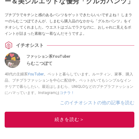
ー＆美シルエットな優秀「グルカパンツ」
プチプラでキチンと感のあるパンツをゲットできたらいいですよね！ しまラ
ーのらむこつぽてさんが、しまむら購入品のなかから「グルカパンツ」をイ
チオシしてくれました。ウエストはゴムでラクなのに、おしゃれに見えるポ
イントが詰まった素敵な一着なんだそうですよ。
イチオシスト
ファッション系YouTuber
らむこつぽて
40代の主婦系
YouTuber
。ペットと暮らしています。ルーティン、家事、購入
品、プチプラファッションを中心に配信中。ペットがいてもシンプルなイン
テリアで暮らしたい。最近はしまむら、UNIQLOなどのプチプラファッション
にハマっています。Instagramは
コチラ！
このイチオシストの他の記事を読む
続きを読む＞