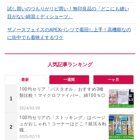
試し買いのつもりがリピ買い！無印良品の「どこにも縫い
目がない綿混ミディショーツ」
ザノースフェイスのAPEXパンツで着回し上手！高機能なの
に街中でも着映えするワケ
最新
一週間
一ヶ月
100均セリア「バスタオル」おすすめ3種
類比較！マイクロファイバー、綿100％◎
1
2024/03/20
100均セリアの「ストッキング」はベージ
ュがおしゃれ！コーナーはどこ？就活＆転
2
職...
2025/02/10