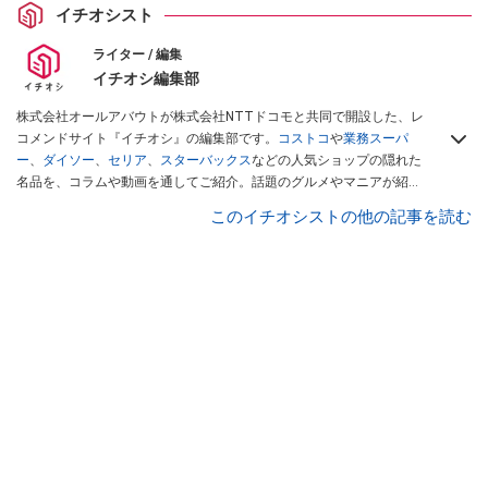
イチオシスト
ライター / 編集
イチオシ編集部
株式会社オールアバウトが株式会社NTTドコモと共同で開設した、レ
コメンドサイト『イチオシ』の編集部です。
コストコ
や
業務スーパ
ー
、
ダイソー
、
セリア
、
スターバックス
などの人気ショップの隠れた
名品を、コラムや動画を通してご紹介。話題のグルメやマニアが紹介
するアウトドア情報も満載です。配信しているコンテンツは専門家や
このイチオシストの他の記事を読む
インフルエンサーが実際に使用してレビューしています。毎日トレン
ド情報をお届けしているので、ぜひ
Googleニュースでフォロー
してく
ださい！