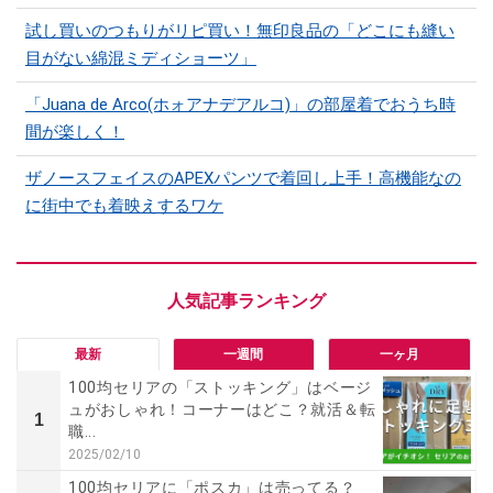
試し買いのつもりがリピ買い！無印良品の「どこにも縫い
目がない綿混ミディショーツ」
「Juana de Arco(ホォアナデアルコ)」の部屋着でおうち時
間が楽しく！
ザノースフェイスのAPEXパンツで着回し上手！高機能なの
に街中でも着映えするワケ
最新
一週間
一ヶ月
100均セリアの「ストッキング」はベージ
ュがおしゃれ！コーナーはどこ？就活＆転
1
職...
2025/02/10
100均セリアに「ポスカ」は売ってる？