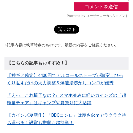
※記事内容は執筆時点のものです。最新の内容をご確認ください。
【こちらの記事もおすすめ！】
【神ギア確定】4400円でアルコールストーブが激変！ひっ
くり返すだけの火力調整＆爆速湯沸かしコンロが優秀
「えっ、これ椅子なの!?」スマホ並みに軽いカインズの「超
軽量チェア」はキャンプや夏祭りに大活躍
【カインズ夏新作】「BBQコンロ」は厚さ6cmでラクラク持
ち運べる！設営も撤収も超簡単！