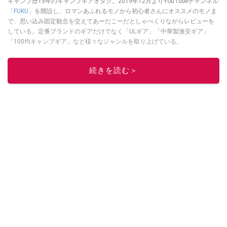
キャンプ歴15年のキャンプギアオタク。2019年12月よりYouTubeチャンネル
「
FUKU
」を開設し、ロマンあふれるモノから初心者さんにオススメのモノま
で、思い込み固定観念を交えてあーだこーだとしゃべくりながらレビューを
している。定番ブランドのギアだけでなく「ULギア」「中華製激安ギア」
「100均キャンプギア」など様々なジャンルを取り上げている。
このイチオシストの他の記事を読む
続きを読む＞