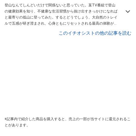
登山なんてしんどいだけで関係ないと思っていた。某TV番組で登山
の健康効果を知り、不健康な生活習慣から抜け出すきっかけになれば
と最寄りの低山に登ってみた。するとどうでしょう、大自然のトレイ
ルで五感が研ぎ澄まされ、心身ともにリセットされる最高の体験が出
来た。もっと多くの人に登山の魅力を伝えたい！「登山をより身近
このイチオシストの他の記事を読む
に」をスローガンとし、ソロ登山やキャンプ、ギア紹介、山飯などの
動画配信を行っている。
※記事内で紹介した商品を購入すると、売上の一部が当サイトに還元されるこ
とがあります。