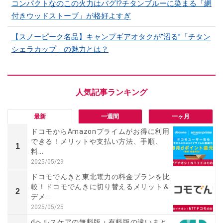
コンパクトなのこの火力はバグ⁉チタンブルーに染まる「網
付きウッドストーブ」が格好よすぎ
【スノーピーク名品】キャンプギアオタクが“沼る”「チタン
シェラカップ」の魅力とは？
最新
一週間
一ヶ月
ドコモからAmazonプライムがお得に利用
できる！メリットや支払い方法、手順、
1
料...
2025/05/29
ドコモでんきと東北電力の料金プランを比
較！ドコモでんきに切り替えるメリット＆
2
デメ...
2025/05/25
dヘルスケアの無料版・有料版の違いまと