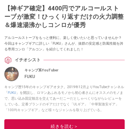
【神ギア確定】4400円でアルコールスト
ーブが激変！ひっくり返すだけの火力調整
＆爆速湯沸かしコンロが優秀
アルコールストーブをもっと便利に、楽しく使いたいと思っていませんか？
今回はキャンプギアに詳しい「FUKU」さんが、抜群の安定感と防風性能を誇
る専用コンロ「アルコン」を紹介してくれました！
イチオシスト
キャンプ系YouTuber
FUKU
キャンプ歴15年のキャンプギアオタク。2019年12月よりYouTubeチャンネル
「
FUKU
」を開設し、ロマンあふれるモノから初心者さんにオススメのモノま
で、思い込み固定観念を交えてあーだこーだとしゃべくりながらレビューを
している。定番ブランドのギアだけでなく「ULギア」「中華製激安ギア」
「100均キャンプギア」など様々なジャンルを取り上げている。
このイチオシストの他の記事を読む
続きを読む＞