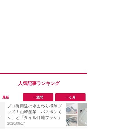
最新
一週間
一ヶ月
プロ御用達の水まわり掃除グ
「エアコン
ッズ！山崎産業「バスボンく
までやれば
1
1
ん」と「タイル目地ブラシ」
伝】“絶対N
とお家でで
2020/09/17
2026/08/05