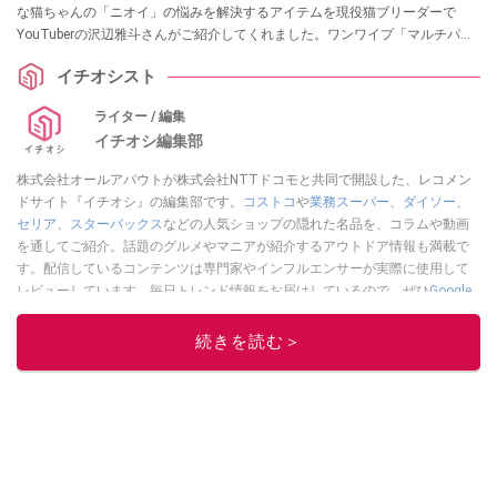
な猫ちゃんの「ニオイ」の悩みを解決するアイテムを現役猫ブリーダーで
YouTuberの沢辺雅斗さんがご紹介してくれました。ワンワイプ「マルチパー
パスクリーナー」は猫ちゃんに優しいアルコールフリーが特徴なのだとか。
イチオシスト
ライター / 編集
イチオシ編集部
株式会社オールアバウトが株式会社NTTドコモと共同で開設した、レコメン
ドサイト『イチオシ』の編集部です。
コストコ
や
業務スーパー
、
ダイソー
、
セリア
、
スターバックス
などの人気ショップの隠れた名品を、コラムや動画
を通してご紹介。話題のグルメやマニアが紹介するアウトドア情報も満載で
す。配信しているコンテンツは専門家やインフルエンサーが実際に使用して
レビューしています。毎日トレンド情報をお届けしているので、ぜひ
Google
ニュースでフォロー
してください！
続きを読む＞
このイチオシストの他の記事を読む