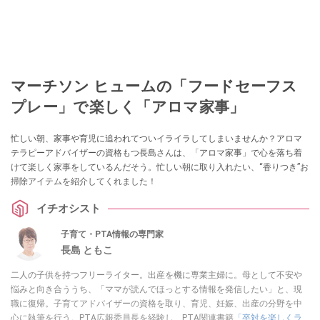
マーチソン ヒュームの「フードセーフス
プレー」で楽しく「アロマ家事」
忙しい朝、家事や育児に追われてついイライラしてしまいませんか？アロマ
テラピーアドバイザーの資格もつ長島さんは、「アロマ家事」で心を落ち着
けて楽しく家事をしているんだそう。忙しい朝に取り入れたい、“香りつき”お
掃除アイテムを紹介してくれました！
イチオシスト
子育て・PTA情報の専門家
長島 ともこ
二人の子供を持つフリーライター。出産を機に専業主婦に。母として不安や
悩みと向き合ううち、「ママが読んでほっとする情報を発信したい」と、現
職に復帰。子育てアドバイザーの資格を取り、育児、妊娠、出産の分野を中
心に執筆を行う。PTA広報委員長を経験し、PTA関連書籍
「卒対を楽しくラ