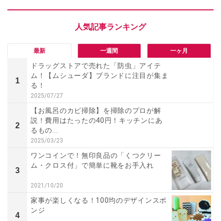
最新
一週間
一ヶ月
ドラッグストアで売れた「防虫」アイテ
ム！【ムシューダ】ブランドに注目が集ま
1
る！
2025/07/27
【お風呂のカビ掃除】を掃除のプロが解
説！費用はたったの40円！キッチンにあ
2
るもの...
2025/03/23
ワンコインで！無印良品の「くつクリー
ム・クロス付」で簡単に靴をお手入れ
3
2021/10/20
家事が楽しくなる！100均のデザインスポ
ンジ
4