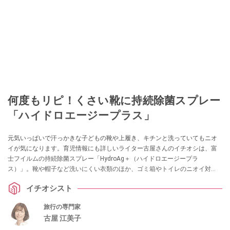
何度もリピ！くさい靴に持続除菌スプレー
「ハイドロエージープラス」
元気いっぱいで汗っかきな子どもの靴や上履き、キチンと洗っていてもニオ
イが気になります。育児情報にも詳しいライター古屋さんのイチオシは、富
士フイルムの持続除菌スプレー「HydroAg＋（ハイドロエージープラ
ス）」。靴や帽子など洗いにくい衣類のほか、ゴミ箱やトイレのニオイ対
策、拭き掃除にも活用できるのだとか。
イチオシスト
旅行の専門家
古屋 江美子