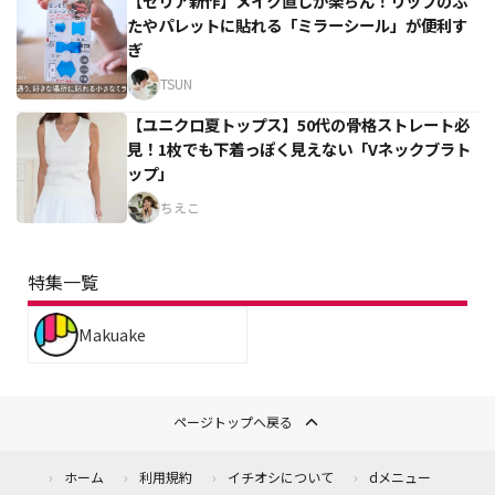
【セリア新作】メイク直しが楽ちん！リップのふ
たやパレットに貼れる「ミラーシール」が便利す
ぎ
TSUN
【ユニクロ夏トップス】50代の骨格ストレート必
見！1枚でも下着っぽく見えない「Vネックブラト
ップ」
ちえこ
特集一覧
Makuake
ページトップへ戻る
ホーム
利用規約
イチオシについて
dメニュー