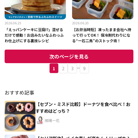
2026.06.25
2026.06.20
「えっパンケーキに豆腐!?」混ぜる
【お弁当時短】凍ったまま会社へ持
だけで感動！お店みたいなふわっふ
って行ってOK！ 保冷剤代わりにな
わ仕上げにする裏技レシピ
る“一石二鳥”のストック術！
次のページを見る
...
1
2
3
9
おすすめ記事
【セブン・ミスド比較】ドーナツを食べ比べ！お
すすめはどっち？
相場一花