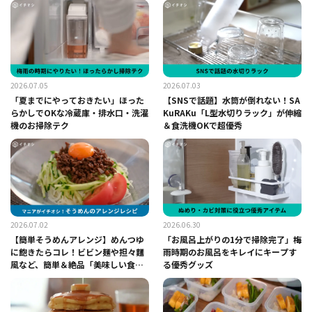
2026.07.05
2026.07.03
「夏までにやっておきたい」ほった
【SNSで話題】水筒が倒れない！SA
らかしでOKな冷蔵庫・排水口・洗濯
KuRAKu「L型水切りラック」が伸縮
機のお掃除テク
＆食洗機OKで超優秀
2026.07.02
2026.06.30
【簡単そうめんアレンジ】めんつゆ
「お風呂上がりの1分で掃除完了」梅
に飽きたらコレ！ビビン麺や担々麵
雨時期のお風呂をキレイにキープす
風など、簡単＆絶品「美味しい食べ
る優秀グッズ
方」レシピ