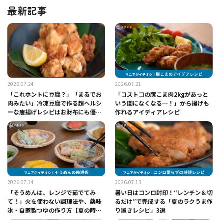
最新記事
2026.07.24
2026.07.21
「これホントに豆腐？」「まるでお
「コストコの豚こま肉2kgがあっと
肉みたい」冷凍豆腐で作る超ヘルシ
いう間になくなる…！」から揚げも
ーな唐揚げレシピはお財布にも優し
作れるアイディアレシピ
い！
2026.07.14
2026.07.13
「そうめんは、レンジで茹でてみ
暑い日はコンロ封印！“レンチン＆切
て！」火を使わない調理法や、薬味
るだけ”で完成する「夏のラクうま作
氷・自家製つゆの作り方【夏の時短
り置きレシピ」3選
レシピ】