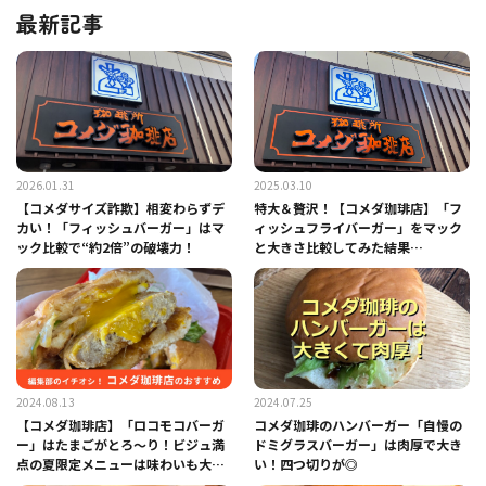
最新記事
2026.01.31
2025.03.10
【コメダサイズ詐欺】相変わらずデ
特大＆贅沢！【コメダ珈琲店】「フ
カい！「フィッシュバーガー」はマ
ィッシュフライバーガー」をマック
ック比較で“約2倍”の破壊力！
と大きさ比較してみた結果…
2024.08.13
2024.07.25
【コメダ珈琲店】「ロコモコバーガ
コメダ珈琲のハンバーガー「自慢の
ー」はたまごがとろ～り！ビジュ満
ドミグラスバーガー」は肉厚で大き
点の夏限定メニューは味わいも大満
い！四つ切りが◎
足！