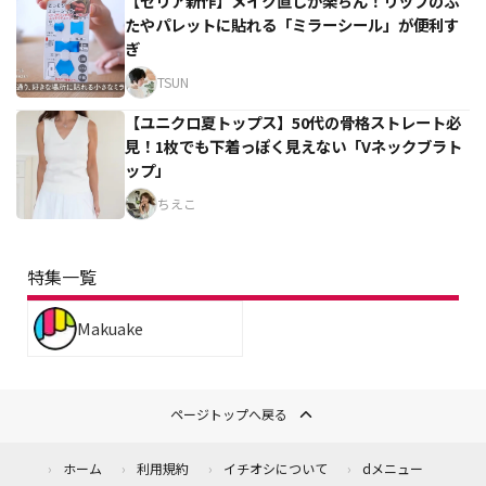
【セリア新作】メイク直しが楽ちん！リップのふ
たやパレットに貼れる「ミラーシール」が便利す
ぎ
TSUN
【ユニクロ夏トップス】50代の骨格ストレート必
見！1枚でも下着っぽく見えない「Vネックブラト
ップ」
ちえこ
特集一覧
Makuake
ページトップへ戻る
ホーム
利用規約
イチオシについて
dメニュー