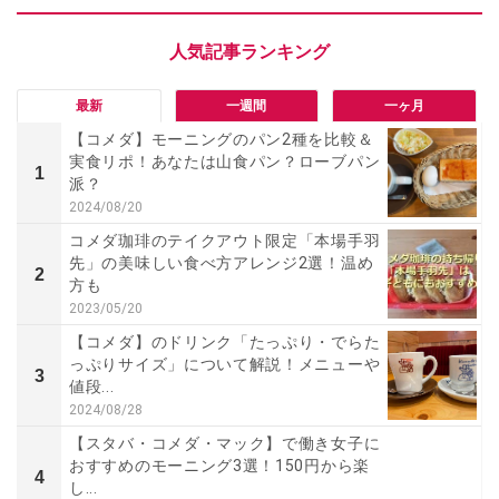
最新
一週間
一ヶ月
【コメダ】モーニングのパン2種を比較＆
実食リポ！あなたは山食パン？ローブパン
1
派？
2024/08/20
コメダ珈琲のテイクアウト限定「本場手羽
先」の美味しい食べ方アレンジ2選！温め
2
方も
2023/05/20
【コメダ】のドリンク「たっぷり・でらた
っぷりサイズ」について解説！メニューや
3
値段...
2024/08/28
【スタバ・コメダ・マック】で働き女子に
おすすめのモーニング3選！150円から楽
4
し...