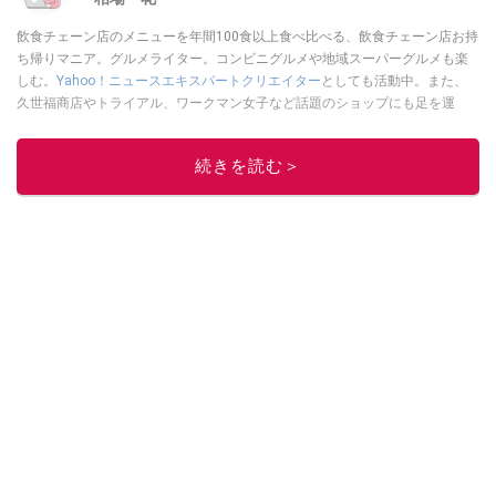
飲食チェーン店のメニューを年間100食以上食べ比べる、飲食チェーン店お持
ち帰りマニア。グルメライター。コンビニグルメや地域スーパーグルメも楽
しむ。
Yahoo！ニュースエキスパートクリエイター
としても活動中。また、
久世福商店やトライアル、ワークマン女子など話題のショップにも足を運
ぶ。晋遊舎「LDK」や
「360LiFE」
、KADOKAWA
「レタスクラブ」
、集英社
「週刊プレイボーイ」、宝島社「おいしい！ シャトレーゼBOOK」などでグ
続きを読む＞
ルメライター、食の専門家として出演実績あり。
このイチオシストの他の記事を読む