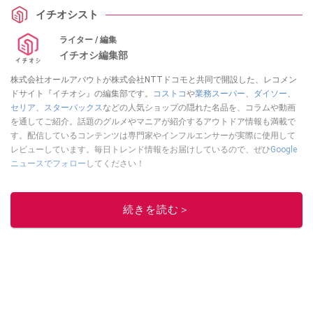
イチオシスト
ライター / 編集
イチオシ編集部
株式会社オールアバウトが株式会社NTTドコモと共同で開設した、レコメン
ドサイト『イチオシ』の編集部です。
コストコ
や
業務スーパー
、
ダイソー
、
セリア
、
スターバックス
などの人気ショップの隠れた名品を、コラムや動画
を通してご紹介。話題のグルメやマニアが紹介するアウトドア情報も満載で
す。配信しているコンテンツは専門家やインフルエンサーが実際に使用して
レビューしています。毎日トレンド情報をお届けしているので、ぜひ
Google
ニュースでフォロー
してください！
このイチオシストの他の記事を読む
続きを読む＞