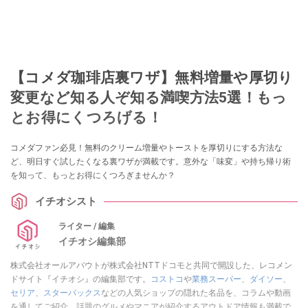
【コメダ珈琲店裏ワザ】無料増量や厚切り
変更など知る人ぞ知る満喫方法5選！もっ
とお得にくつろげる！
コメダファン必見！無料のクリーム増量やトーストを厚切りにする方法な
ど、明日すぐ試したくなる裏ワザが満載です。意外な「味変」や持ち帰り術
を知って、もっとお得にくつろぎませんか？
イチオシスト
ライター / 編集
イチオシ編集部
株式会社オールアバウトが株式会社NTTドコモと共同で開設した、レコメン
ドサイト『イチオシ』の編集部です。
コストコ
や
業務スーパー
、
ダイソー
、
セリア
、
スターバックス
などの人気ショップの隠れた名品を、コラムや動画
を通してご紹介。話題のグルメやマニアが紹介するアウトドア情報も満載で