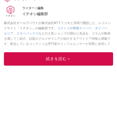
ライター / 編集
イチオシ編集部
株式会社オールアバウトが株式会社NTTドコモと共同で開設した、レコメン
ドサイト『イチオシ』の編集部です。
コストコ
や
業務スーパー
、
ダイソー
、
セリア
、
スターバックス
などの人気ショップの隠れた名品を、コラムや動画
を通してご紹介。話題のグルメやマニアが紹介するアウトドア情報も満載で
す。配信しているコンテンツは専門家やインフルエンサーが実際に使用して
レビューしています。毎日トレンド情報をお届けしているので、ぜひ
Google
ニュースでフォロー
してください！
続きを読む＞
このイチオシストの他の記事を読む