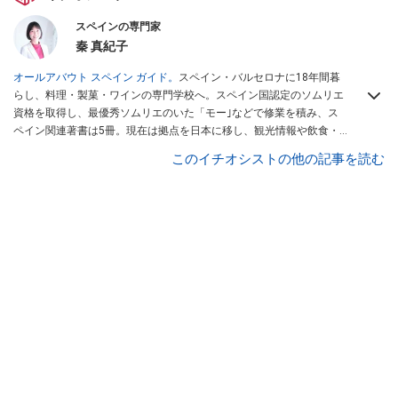
スペインの専門家
秦 真紀子
オールアバウト スペイン ガイド。
スペイン・バルセロナに18年間暮
らし、料理・製菓・ワインの専門学校へ。スペイン国認定のソムリエ
資格を取得し、最優秀ソムリエのいた「モー｣などで修業を積み、ス
ペイン関連著書は5冊。現在は拠点を日本に移し、観光情報や飲食・
カフェ・スイーツ情報にも携わる。イチオシでは、
業務スーパー
・
ロ
このイチオシストの他の記事を読む
ピア
・
シャトレーゼ
など、食品・スイーツ販売チェーンのおすすめ商
品情報も発信。
著書に『スペインまるごと全17州おいしい旅』（‎産業
編集センター刊）ほか。
■経歴：ワイナリーツアーガイドや、飲食関
連の方の視察旅行のコーディネートやガイド、スペインの食について
の講演などの経験あり。2004年より「カフェ・スイーツ」（柴田書
店）、「料理通信」（料理通信社）をはじめ、日本の雑誌やWEBサイ
トに、ガストロノミー、観光、文化などについて執筆。ガイドブック
の取材のコーディネートや執筆、著書5冊あり。 現在は、拠点をバル
セロナから日本に移し、スペイン関連だけでなく日本の観光情報や飲
食店についてのコンテンツの執筆や、広報PR、出版プロデュースなど
を行う。 ■寄稿雑誌……料理通信、カフェ・スイーツ、TARZANなど ■
寄稿サイト……ぐるなびプロ、Drink planetなど ■取材コーディネー
ト……るるぶスペイン／ララチッタ／aruco／地球の歩き方ほか。